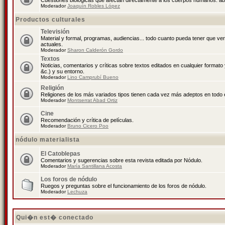
Cuestiones biológicas que afectan directamente a los cuerpos humanos: abo
Moderador
Joaquín Robles López
Productos culturales
Televisión
Material y formal, programas, audiencias... todo cuanto pueda tener que ve
actuales.
Moderador
Sharon Calderón Gordo
Textos
Noticias, comentarios y críticas sobre textos editados en cualquier formato y
&c.) y su entorno.
Moderador
Lino Camprubí Bueno
Religión
Religiones de los más variados tipos tienen cada vez más adeptos en todo 
Moderador
Montserrat Abad Ortiz
Cine
Recomendación y crítica de películas.
Moderador
Bruno Cicero Poo
nódulo materialista
El Catoblepas
Comentarios y sugerencias sobre esta revista editada por Nódulo.
Moderador
María Santillana Acosta
Los foros de nódulo
Ruegos y preguntas sobre el funcionamiento de los foros de nódulo.
Moderador
Lechuza
Qui�n est� conectado