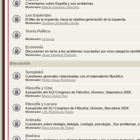
Comentarios sobre España y sus problemas.
Moderador
Atilana Guerrero Sánchez
Las Izquierdas
El Mito de la Izquierda, hacia la séptima generación de la izquierda.
Moderador
Santiago Armesilla Conde
Teoría Política
Moderador
Lechuza
Economía
Discusiones en torno a los problemas suscitados por esta categoría científ
Moderador
Javier Delgado Palomar
Discusión
Symploké
Cuestiones generales relacionadas con el materialismo filosófico.
Moderador
Pedro Insua Rodríguez
Filosofía y Cine
A propósito del XLII Congreso de Filósofos Jóvenes, Salamanca 2005.
Moderador
Bruno Cicero Poo
Filosofía y Locura
A propósito del XLI Congreso de Filósofos Jóvenes, Barcelona 2004.
Moderador
J.M. Rodríguez Pardo
Animalia
Cuestiones sobre etología, biología, zoología, psicología...Sus problemas, 
Moderador
Íñigo Ongay de Felipe
Bioética