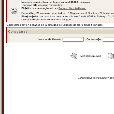
Nuestros usuarios han publicado en total
38863
mensajes
Tenemos
339
usuarios registrados
El �ltimo usuario registrado es
Roberto García-Patrón
En total hay
29
usuarios conectados :: 0 Registrados, 0 Ocultos y 29 Invitado
El n� m�ximo de usuarios conectados a la vez fue de
8082
el Sab Ago 01, 
Usuarios Registrados conectados: Ninguno
Estos datos est�n basados en la actividad de usuarios de los �ltimos 5 minutos
Conectarse
Nombre de Usuario:
Contrase�a:
Mensajes nuevos
Canal
rss
servido por el
trujam�n
de la