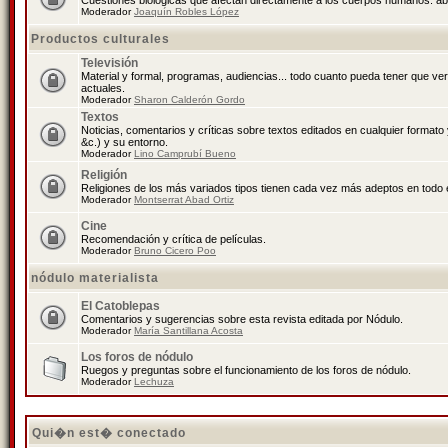
Cuestiones biológicas que afectan directamente a los cuerpos humanos: abo
Moderador
Joaquín Robles López
Productos culturales
Televisión
Material y formal, programas, audiencias... todo cuanto pueda tener que ve
actuales.
Moderador
Sharon Calderón Gordo
Textos
Noticias, comentarios y críticas sobre textos editados en cualquier formato y
&c.) y su entorno.
Moderador
Lino Camprubí Bueno
Religión
Religiones de los más variados tipos tienen cada vez más adeptos en todo 
Moderador
Montserrat Abad Ortiz
Cine
Recomendación y crítica de películas.
Moderador
Bruno Cicero Poo
nódulo materialista
El Catoblepas
Comentarios y sugerencias sobre esta revista editada por Nódulo.
Moderador
María Santillana Acosta
Los foros de nódulo
Ruegos y preguntas sobre el funcionamiento de los foros de nódulo.
Moderador
Lechuza
Qui�n est� conectado