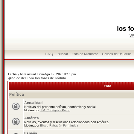
los f
w
F.A.Q.
Buscar
Lista de Miembros
Grupos de Usuarios
Fecha y hora actual: Dom Ago 09, 2026 3:15 pm
�ndice del Foro los foros de nódulo
Foro
Política
Actualidad
Noticias del presente político, económico y social.
Moderador
J.M. Rodríguez Pardo
América
Noticias, eventos y discusiones relacionados con América.
Moderador
Eliseo Rabadán Fernández
España