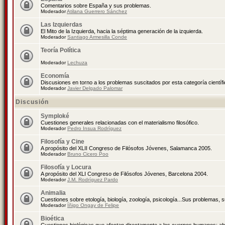
Comentarios sobre España y sus problemas.
Moderador
Atilana Guerrero Sánchez
Las Izquierdas
El Mito de la Izquierda, hacia la séptima generación de la izquierda.
Moderador
Santiago Armesilla Conde
Teoría Política
Moderador
Lechuza
Economía
Discusiones en torno a los problemas suscitados por esta categoría científ
Moderador
Javier Delgado Palomar
Discusión
Symploké
Cuestiones generales relacionadas con el materialismo filosófico.
Moderador
Pedro Insua Rodríguez
Filosofía y Cine
A propósito del XLII Congreso de Filósofos Jóvenes, Salamanca 2005.
Moderador
Bruno Cicero Poo
Filosofía y Locura
A propósito del XLI Congreso de Filósofos Jóvenes, Barcelona 2004.
Moderador
J.M. Rodríguez Pardo
Animalia
Cuestiones sobre etología, biología, zoología, psicología...Sus problemas, 
Moderador
Íñigo Ongay de Felipe
Bioética