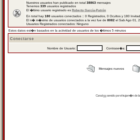
Nuestros usuarios han publicado en total
38863
mensajes
Tenemos
339
usuarios registrados
El �ltimo usuario registrado es
Roberto García-Patrón
En total hay
180
usuarios conectados :: 0 Registrados, 0 Ocultos y 180 Invit
El n� m�ximo de usuarios conectados a la vez fue de
8082
el Sab Ago 01, 
Usuarios Registrados conectados: Ninguno
Estos datos est�n basados en la actividad de usuarios de los �ltimos 5 minutos
Conectarse
Nombre de Usuario:
Contrase�a:
Mensajes nuevos
Canal
rss
servido por el
trujam�n
de la