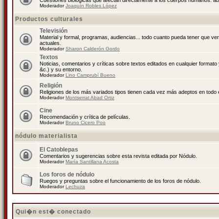
Cuestiones biológicas que afectan directamente a los cuerpos humanos: abo
Moderador
Joaquín Robles López
Productos culturales
Televisión
Material y formal, programas, audiencias... todo cuanto pueda tener que ve
actuales.
Moderador
Sharon Calderón Gordo
Textos
Noticias, comentarios y críticas sobre textos editados en cualquier formato y
&c.) y su entorno.
Moderador
Lino Camprubí Bueno
Religión
Religiones de los más variados tipos tienen cada vez más adeptos en todo 
Moderador
Montserrat Abad Ortiz
Cine
Recomendación y crítica de películas.
Moderador
Bruno Cicero Poo
nódulo materialista
El Catoblepas
Comentarios y sugerencias sobre esta revista editada por Nódulo.
Moderador
María Santillana Acosta
Los foros de nódulo
Ruegos y preguntas sobre el funcionamiento de los foros de nódulo.
Moderador
Lechuza
Qui�n est� conectado