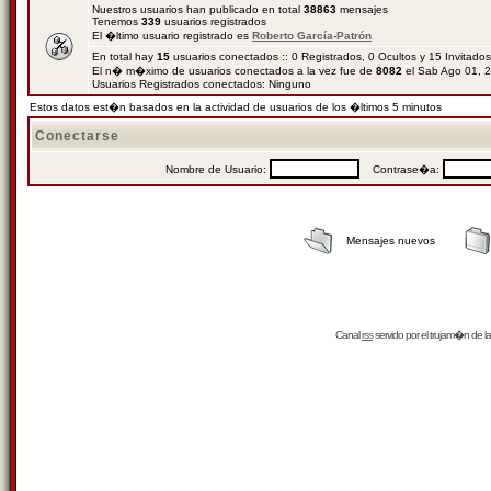
Nuestros usuarios han publicado en total
38863
mensajes
Tenemos
339
usuarios registrados
El �ltimo usuario registrado es
Roberto García-Patrón
En total hay
15
usuarios conectados :: 0 Registrados, 0 Ocultos y 15 Invitado
El n� m�ximo de usuarios conectados a la vez fue de
8082
el Sab Ago 01, 
Usuarios Registrados conectados: Ninguno
Estos datos est�n basados en la actividad de usuarios de los �ltimos 5 minutos
Conectarse
Nombre de Usuario:
Contrase�a:
Mensajes nuevos
Canal
rss
servido por el
trujam�n
de la