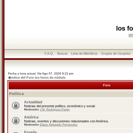
los f
w
F.A.Q.
Buscar
Lista de Miembros
Grupos de Usuarios
Fecha y hora actual: Vie Ago 07, 2026 9:22 pm
�ndice del Foro los foros de nódulo
Foro
Política
Actualidad
Noticias del presente político, económico y social.
Moderador
J.M. Rodríguez Pardo
América
Noticias, eventos y discusiones relacionados con América.
Moderador
Eliseo Rabadán Fernández
España