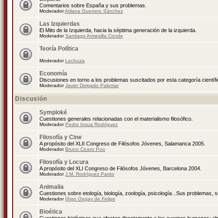
Comentarios sobre España y sus problemas.
Moderador
Atilana Guerrero Sánchez
Las Izquierdas
El Mito de la Izquierda, hacia la séptima generación de la izquierda.
Moderador
Santiago Armesilla Conde
Teoría Política
Moderador
Lechuza
Economía
Discusiones en torno a los problemas suscitados por esta categoría científ
Moderador
Javier Delgado Palomar
Discusión
Symploké
Cuestiones generales relacionadas con el materialismo filosófico.
Moderador
Pedro Insua Rodríguez
Filosofía y Cine
A propósito del XLII Congreso de Filósofos Jóvenes, Salamanca 2005.
Moderador
Bruno Cicero Poo
Filosofía y Locura
A propósito del XLI Congreso de Filósofos Jóvenes, Barcelona 2004.
Moderador
J.M. Rodríguez Pardo
Animalia
Cuestiones sobre etología, biología, zoología, psicología...Sus problemas, 
Moderador
Íñigo Ongay de Felipe
Bioética