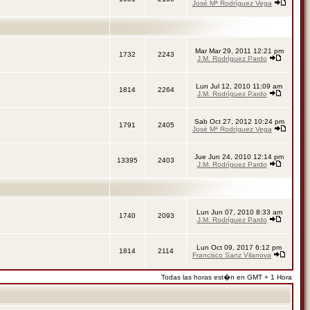
José Mª Rodríguez Vega
Mar Mar 29, 2011 12:21 pm
1732
2243
J.M. Rodríguez Pardo
Lun Jul 12, 2010 11:09 am
1814
2264
J.M. Rodríguez Pardo
Sab Oct 27, 2012 10:24 pm
1791
2405
José Mª Rodríguez Vega
Jue Jun 24, 2010 12:14 pm
13395
2403
J.M. Rodríguez Pardo
Lun Jun 07, 2010 8:33 am
1740
2093
J.M. Rodríguez Pardo
Lun Oct 09, 2017 6:12 pm
1814
2114
Francisco Sanz Vilanova
Todas las horas est�n en GMT + 1 Hora