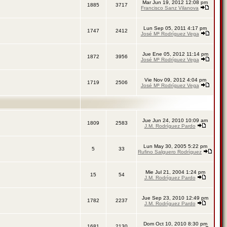
Mar Jun 19, 2012 12:08 pm
1885
3717
Francisco Sanz Vilanova
Lun Sep 05, 2011 4:17 pm
1747
2412
José Mª Rodríguez Vega
Jue Ene 05, 2012 11:14 pm
1872
3956
José Mª Rodríguez Vega
Vie Nov 09, 2012 4:04 pm
1719
2506
José Mª Rodríguez Vega
Jue Jun 24, 2010 10:09 am
1809
2583
J.M. Rodríguez Pardo
Lun May 30, 2005 5:22 pm
5
33
Rufino Salguero Rodríguez
Mie Jul 21, 2004 1:24 pm
15
54
J.M. Rodríguez Pardo
Jue Sep 23, 2010 12:49 pm
1782
2237
J.M. Rodríguez Pardo
Dom Oct 10, 2010 8:30 pm
1681
2130