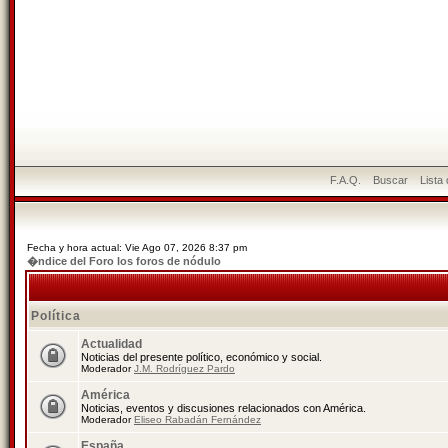
F.A.Q.
Buscar
Lista
Fecha y hora actual: Vie Ago 07, 2026 8:37 pm
�ndice del Foro los foros de nódulo
Política
Actualidad
Noticias del presente político, económico y social.
Moderador
J.M. Rodríguez Pardo
América
Noticias, eventos y discusiones relacionados con América.
Moderador
Eliseo Rabadán Fernández
España