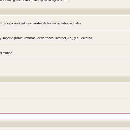
rto, huelga de hambre, manipulación genética...
 con esta realidad inseparable de las sociedades actuales.
 soporte (libros, revistas, cederrones, internet, &c.) y su entorno.
el mundo.