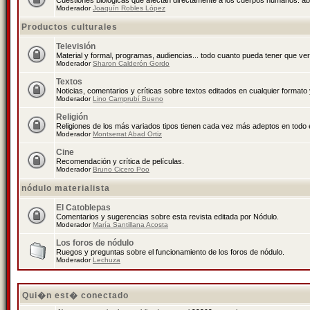
Cuestiones biológicas que afectan directamente a los cuerpos humanos: abo
Moderador
Joaquín Robles López
Productos culturales
Televisión
Material y formal, programas, audiencias... todo cuanto pueda tener que ver
Moderador
Sharon Calderón Gordo
Textos
Noticias, comentarios y críticas sobre textos editados en cualquier formato y
Moderador
Lino Camprubí Bueno
Religión
Religiones de los más variados tipos tienen cada vez más adeptos en todo 
Moderador
Montserrat Abad Ortiz
Cine
Recomendación y crítica de películas.
Moderador
Bruno Cicero Poo
nódulo materialista
El Catoblepas
Comentarios y sugerencias sobre esta revista editada por Nódulo.
Moderador
María Santillana Acosta
Los foros de nódulo
Ruegos y preguntas sobre el funcionamiento de los foros de nódulo.
Moderador
Lechuza
Qui�n est� conectado