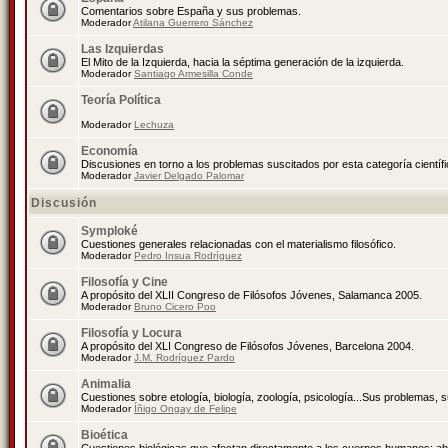
Comentarios sobre España y sus problemas.
Moderador
Atilana Guerrero Sánchez
Las Izquierdas
El Mito de la Izquierda, hacia la séptima generación de la izquierda.
Moderador
Santiago Armesilla Conde
Teoría Política
Moderador
Lechuza
Economía
Discusiones en torno a los problemas suscitados por esta categoría científ
Moderador
Javier Delgado Palomar
Discusión
Symploké
Cuestiones generales relacionadas con el materialismo filosófico.
Moderador
Pedro Insua Rodríguez
Filosofía y Cine
A propósito del XLII Congreso de Filósofos Jóvenes, Salamanca 2005.
Moderador
Bruno Cicero Poo
Filosofía y Locura
A propósito del XLI Congreso de Filósofos Jóvenes, Barcelona 2004.
Moderador
J.M. Rodríguez Pardo
Animalia
Cuestiones sobre etología, biología, zoología, psicología...Sus problemas, 
Moderador
Íñigo Ongay de Felipe
Bioética