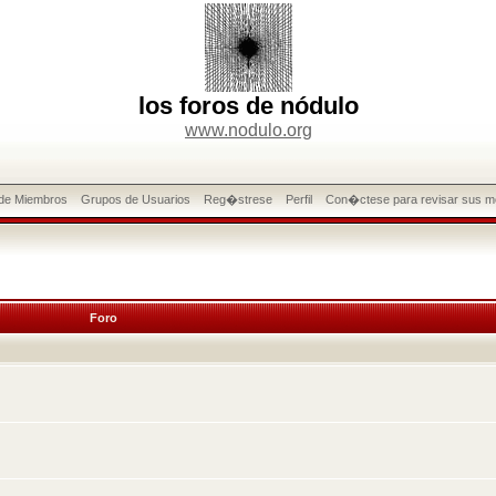
los foros de nódulo
www.nodulo.org
 de Miembros
Grupos de Usuarios
Reg�strese
Perfil
Con�ctese para revisar sus m
Foro