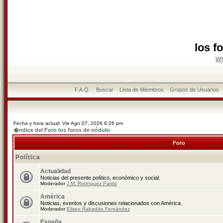
los f
w
F.A.Q.
Buscar
Lista de Miembros
Grupos de Usuarios
Fecha y hora actual: Vie Ago 07, 2026 6:26 pm
�ndice del Foro los foros de nódulo
Foro
Política
Actualidad
Noticias del presente político, económico y social.
Moderador
J.M. Rodríguez Pardo
América
Noticias, eventos y discusiones relacionados con América.
Moderador
Eliseo Rabadán Fernández
España