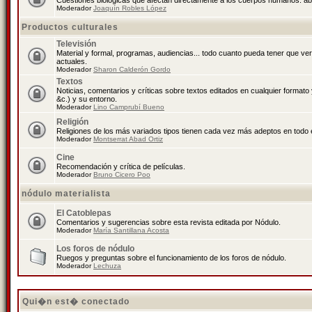
Cuestiones biológicas que afectan directamente a los cuerpos humanos: abo
Moderador
Joaquín Robles López
Productos culturales
Televisión
Material y formal, programas, audiencias... todo cuanto pueda tener que ve
actuales.
Moderador
Sharon Calderón Gordo
Textos
Noticias, comentarios y críticas sobre textos editados en cualquier formato y
&c.) y su entorno.
Moderador
Lino Camprubí Bueno
Religión
Religiones de los más variados tipos tienen cada vez más adeptos en todo 
Moderador
Montserrat Abad Ortiz
Cine
Recomendación y crítica de películas.
Moderador
Bruno Cicero Poo
nódulo materialista
El Catoblepas
Comentarios y sugerencias sobre esta revista editada por Nódulo.
Moderador
María Santillana Acosta
Los foros de nódulo
Ruegos y preguntas sobre el funcionamiento de los foros de nódulo.
Moderador
Lechuza
Qui�n est� conectado