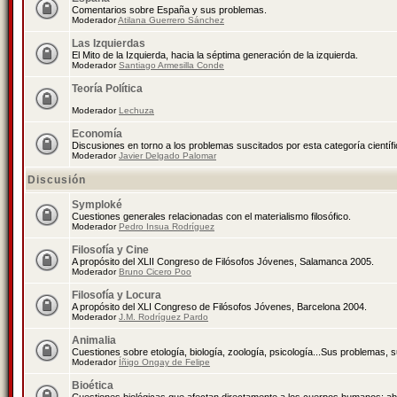
Comentarios sobre España y sus problemas.
Moderador
Atilana Guerrero Sánchez
Las Izquierdas
El Mito de la Izquierda, hacia la séptima generación de la izquierda.
Moderador
Santiago Armesilla Conde
Teoría Política
Moderador
Lechuza
Economía
Discusiones en torno a los problemas suscitados por esta categoría científ
Moderador
Javier Delgado Palomar
Discusión
Symploké
Cuestiones generales relacionadas con el materialismo filosófico.
Moderador
Pedro Insua Rodríguez
Filosofía y Cine
A propósito del XLII Congreso de Filósofos Jóvenes, Salamanca 2005.
Moderador
Bruno Cicero Poo
Filosofía y Locura
A propósito del XLI Congreso de Filósofos Jóvenes, Barcelona 2004.
Moderador
J.M. Rodríguez Pardo
Animalia
Cuestiones sobre etología, biología, zoología, psicología...Sus problemas, 
Moderador
Íñigo Ongay de Felipe
Bioética