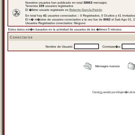
Nuestros usuarios han publicado en total
38863
mensajes
Tenemos
339
usuarios registrados
El �ltimo usuario registrado es
Roberto García-Patrón
En total hay
41
usuarios conectados :: 0 Registrados, 0 Ocultos y 41 Invitado
El n� m�ximo de usuarios conectados a la vez fue de
8082
el Sab Ago 01, 
Usuarios Registrados conectados: Ninguno
Estos datos est�n basados en la actividad de usuarios de los �ltimos 5 minutos
Conectarse
Nombre de Usuario:
Contrase�a:
Mensajes nuevos
Canal
rss
servido por el
trujam�n
de la