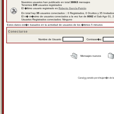
Nuestros usuarios han publicado en total
38863
mensajes
Tenemos
339
usuarios registrados
El �ltimo usuario registrado es
Roberto García-Patrón
En total hay
35
usuarios conectados :: 0 Registrados, 0 Ocultos y 35 Invitado
El n� m�ximo de usuarios conectados a la vez fue de
8082
el Sab Ago 01, 
Usuarios Registrados conectados: Ninguno
Estos datos est�n basados en la actividad de usuarios de los �ltimos 5 minutos
Conectarse
Nombre de Usuario:
Contrase�a:
Mensajes nuevos
Canal
rss
servido por el
trujam�n
de la