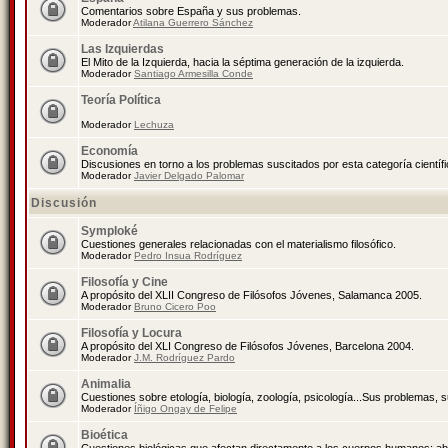
Comentarios sobre España y sus problemas.
Moderador
Atilana Guerrero Sánchez
Las Izquierdas
El Mito de la Izquierda, hacia la séptima generación de la izquierda.
Moderador
Santiago Armesilla Conde
Teoría Política
Moderador
Lechuza
Economía
Discusiones en torno a los problemas suscitados por esta categoría científ
Moderador
Javier Delgado Palomar
Discusión
Symploké
Cuestiones generales relacionadas con el materialismo filosófico.
Moderador
Pedro Insua Rodríguez
Filosofía y Cine
A propósito del XLII Congreso de Filósofos Jóvenes, Salamanca 2005.
Moderador
Bruno Cicero Poo
Filosofía y Locura
A propósito del XLI Congreso de Filósofos Jóvenes, Barcelona 2004.
Moderador
J.M. Rodríguez Pardo
Animalia
Cuestiones sobre etología, biología, zoología, psicología...Sus problemas, 
Moderador
Íñigo Ongay de Felipe
Bioética