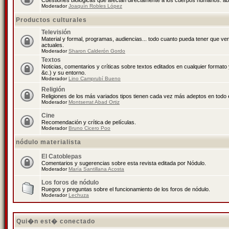
Cuestiones biológicas que afectan directamente a los cuerpos humanos: abo
Moderador
Joaquín Robles López
Productos culturales
Televisión
Material y formal, programas, audiencias... todo cuanto pueda tener que ve
actuales.
Moderador
Sharon Calderón Gordo
Textos
Noticias, comentarios y críticas sobre textos editados en cualquier formato y
&c.) y su entorno.
Moderador
Lino Camprubí Bueno
Religión
Religiones de los más variados tipos tienen cada vez más adeptos en todo 
Moderador
Montserrat Abad Ortiz
Cine
Recomendación y crítica de películas.
Moderador
Bruno Cicero Poo
nódulo materialista
El Catoblepas
Comentarios y sugerencias sobre esta revista editada por Nódulo.
Moderador
María Santillana Acosta
Los foros de nódulo
Ruegos y preguntas sobre el funcionamiento de los foros de nódulo.
Moderador
Lechuza
Qui�n est� conectado