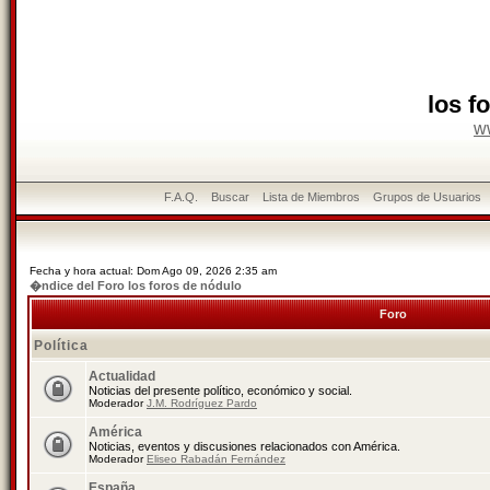
los f
w
F.A.Q.
Buscar
Lista de Miembros
Grupos de Usuarios
Fecha y hora actual: Dom Ago 09, 2026 2:35 am
�ndice del Foro los foros de nódulo
Foro
Política
Actualidad
Noticias del presente político, económico y social.
Moderador
J.M. Rodríguez Pardo
América
Noticias, eventos y discusiones relacionados con América.
Moderador
Eliseo Rabadán Fernández
España