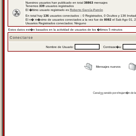
Nuestros usuarios han publicado en total
38863
mensajes
Tenemos
339
usuarios registrados
El �ltimo usuario registrado es
Roberto García-Patrón
En total hay
136
usuarios conectados :: 0 Registrados, 0 Ocultos y 136 Invit
El n� m�ximo de usuarios conectados a la vez fue de
8082
el Sab Ago 01, 
Usuarios Registrados conectados: Ninguno
Estos datos est�n basados en la actividad de usuarios de los �ltimos 5 minutos
Conectarse
Nombre de Usuario:
Contrase�a:
Mensajes nuevos
Canal
rss
servido por el
trujam�n
de la