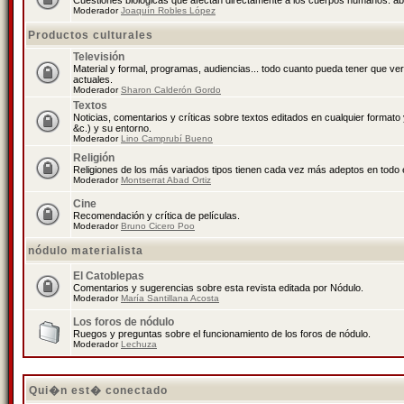
Cuestiones biológicas que afectan directamente a los cuerpos humanos: abo
Moderador
Joaquín Robles López
Productos culturales
Televisión
Material y formal, programas, audiencias... todo cuanto pueda tener que ve
actuales.
Moderador
Sharon Calderón Gordo
Textos
Noticias, comentarios y críticas sobre textos editados en cualquier formato y
&c.) y su entorno.
Moderador
Lino Camprubí Bueno
Religión
Religiones de los más variados tipos tienen cada vez más adeptos en todo 
Moderador
Montserrat Abad Ortiz
Cine
Recomendación y crítica de películas.
Moderador
Bruno Cicero Poo
nódulo materialista
El Catoblepas
Comentarios y sugerencias sobre esta revista editada por Nódulo.
Moderador
María Santillana Acosta
Los foros de nódulo
Ruegos y preguntas sobre el funcionamiento de los foros de nódulo.
Moderador
Lechuza
Qui�n est� conectado