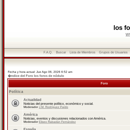
los f
w
F.A.Q.
Buscar
Lista de Miembros
Grupos de Usuarios
Fecha y hora actual: Jue Ago 06, 2026 6:52 am
�ndice del Foro los foros de nódulo
Foro
Política
Actualidad
Noticias del presente político, económico y social.
Moderador
J.M. Rodríguez Pardo
América
Noticias, eventos y discusiones relacionados con América.
Moderador
Eliseo Rabadán Fernández
España