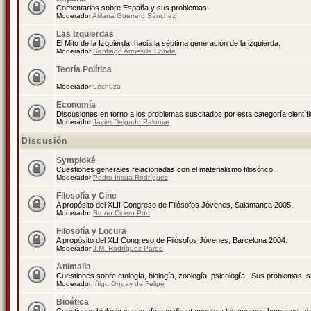
Comentarios sobre España y sus problemas.
Moderador
Atilana Guerrero Sánchez
Las Izquierdas
El Mito de la Izquierda, hacia la séptima generación de la izquierda.
Moderador
Santiago Armesilla Conde
Teoría Política
Moderador
Lechuza
Economía
Discusiones en torno a los problemas suscitados por esta categoría científ
Moderador
Javier Delgado Palomar
Discusión
Symploké
Cuestiones generales relacionadas con el materialismo filosófico.
Moderador
Pedro Insua Rodríguez
Filosofía y Cine
A propósito del XLII Congreso de Filósofos Jóvenes, Salamanca 2005.
Moderador
Bruno Cicero Poo
Filosofía y Locura
A propósito del XLI Congreso de Filósofos Jóvenes, Barcelona 2004.
Moderador
J.M. Rodríguez Pardo
Animalia
Cuestiones sobre etología, biología, zoología, psicología...Sus problemas, 
Moderador
Íñigo Ongay de Felipe
Bioética