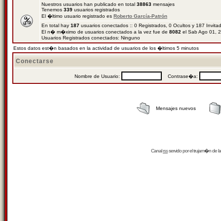
Nuestros usuarios han publicado en total
38863
mensajes
Tenemos
339
usuarios registrados
El �ltimo usuario registrado es
Roberto García-Patrón
En total hay
187
usuarios conectados :: 0 Registrados, 0 Ocultos y 187 Invit
El n� m�ximo de usuarios conectados a la vez fue de
8082
el Sab Ago 01, 
Usuarios Registrados conectados: Ninguno
Estos datos est�n basados en la actividad de usuarios de los �ltimos 5 minutos
Conectarse
Nombre de Usuario:
Contrase�a:
Mensajes nuevos
Canal
rss
servido por el
trujam�n
de la