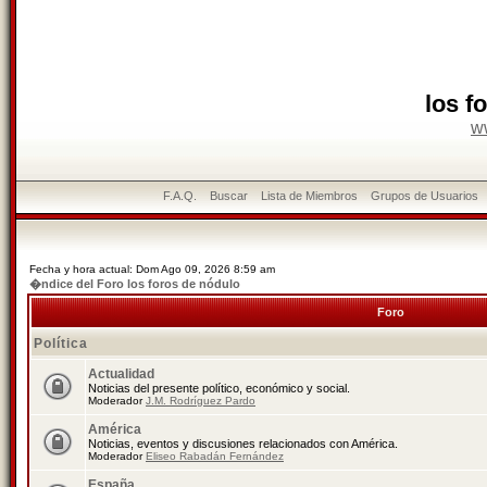
los f
w
F.A.Q.
Buscar
Lista de Miembros
Grupos de Usuarios
Fecha y hora actual: Dom Ago 09, 2026 8:59 am
�ndice del Foro los foros de nódulo
Foro
Política
Actualidad
Noticias del presente político, económico y social.
Moderador
J.M. Rodríguez Pardo
América
Noticias, eventos y discusiones relacionados con América.
Moderador
Eliseo Rabadán Fernández
España