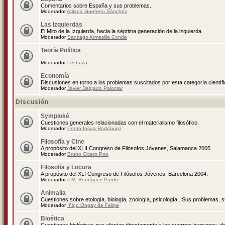
Comentarios sobre España y sus problemas.
Moderador
Atilana Guerrero Sánchez
Las Izquierdas
El Mito de la Izquierda, hacia la séptima generación de la izquierda.
Moderador
Santiago Armesilla Conde
Teoría Política
Moderador
Lechuza
Economía
Discusiones en torno a los problemas suscitados por esta categoría científ
Moderador
Javier Delgado Palomar
Discusión
Symploké
Cuestiones generales relacionadas con el materialismo filosófico.
Moderador
Pedro Insua Rodríguez
Filosofía y Cine
A propósito del XLII Congreso de Filósofos Jóvenes, Salamanca 2005.
Moderador
Bruno Cicero Poo
Filosofía y Locura
A propósito del XLI Congreso de Filósofos Jóvenes, Barcelona 2004.
Moderador
J.M. Rodríguez Pardo
Animalia
Cuestiones sobre etología, biología, zoología, psicología...Sus problemas, 
Moderador
Íñigo Ongay de Felipe
Bioética