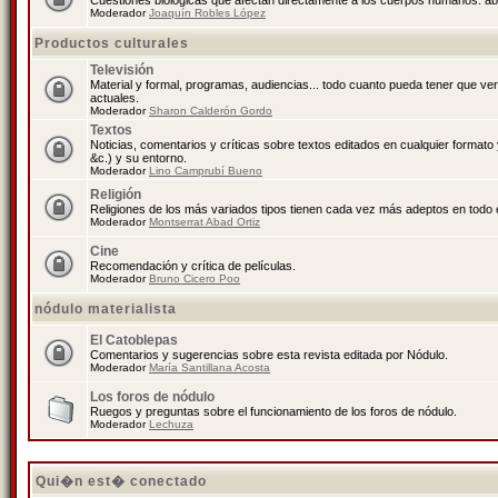
Cuestiones biológicas que afectan directamente a los cuerpos humanos: abo
Moderador
Joaquín Robles López
Productos culturales
Televisión
Material y formal, programas, audiencias... todo cuanto pueda tener que ve
actuales.
Moderador
Sharon Calderón Gordo
Textos
Noticias, comentarios y críticas sobre textos editados en cualquier formato y
&c.) y su entorno.
Moderador
Lino Camprubí Bueno
Religión
Religiones de los más variados tipos tienen cada vez más adeptos en todo 
Moderador
Montserrat Abad Ortiz
Cine
Recomendación y crítica de películas.
Moderador
Bruno Cicero Poo
nódulo materialista
El Catoblepas
Comentarios y sugerencias sobre esta revista editada por Nódulo.
Moderador
María Santillana Acosta
Los foros de nódulo
Ruegos y preguntas sobre el funcionamiento de los foros de nódulo.
Moderador
Lechuza
Qui�n est� conectado