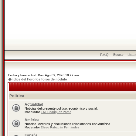
F.A.Q.
Buscar
Lista
Fecha y hora actual: Dom Ago 09, 2026 10:27 am
�ndice del Foro los foros de nódulo
Política
Actualidad
Noticias del presente político, económico y social.
Moderador
J.M. Rodríguez Pardo
América
Noticias, eventos y discusiones relacionados con América.
Moderador
Eliseo Rabadán Fernández
España