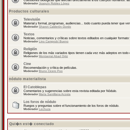
Cuestiones biológicas que afectan directamente a los cuerpos humanos: abo
Moderador
Joaquín Robles López
Productos culturales
Televisión
Material y formal, programas, audiencias... todo cuanto pueda tener que ver
Moderador
Sharon Calderón Gordo
Textos
Noticias, comentarios y críticas sobre textos editados en cualquier formato y
Moderador
Lino Camprubí Bueno
Religión
Religiones de los más variados tipos tienen cada vez más adeptos en todo 
Moderador
Montserrat Abad Ortiz
Cine
Recomendación y crítica de películas.
Moderador
Bruno Cicero Poo
nódulo materialista
El Catoblepas
Comentarios y sugerencias sobre esta revista editada por Nódulo.
Moderador
María Santillana Acosta
Los foros de nódulo
Ruegos y preguntas sobre el funcionamiento de los foros de nódulo.
Moderador
Lechuza
Qui�n est� conectado