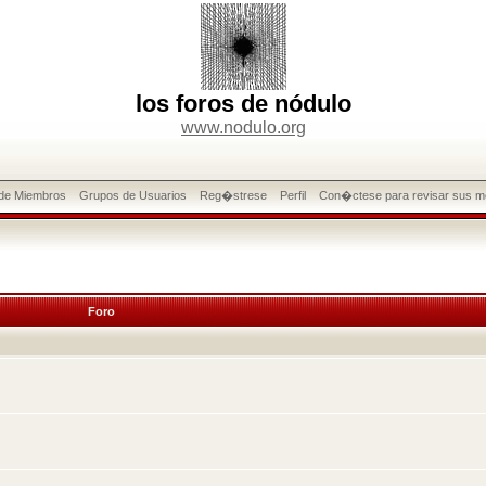
los foros de nódulo
www.nodulo.org
 de Miembros
Grupos de Usuarios
Reg�strese
Perfil
Con�ctese para revisar sus m
Foro