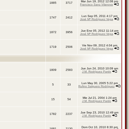
Mar Jun 19, 2012 12:08 pm
1885
3717
Francisco Sanz Vilanova
Lun Sep 05, 2011 4:17 pm
1747
2412
José Mª Rodríguez Vega
Jue Ene 05, 2012 11:14 pm
1872
3956
José Mª Rodríguez Vega
Vie Nov 09, 2012 4:04 pm
1719
2506
José Mª Rodríguez Vega
Jue Jun 24, 2010 10:09 am
1809
2583
J.M. Rodríguez Pardo
Lun May 30, 2005 5:22 pm
5
33
Rufino Salguero Rodríguez
Mie Jul 21, 2004 1:24 pm
15
54
J.M. Rodríguez Pardo
Jue Sep 23, 2010 12:49 pm
1782
2237
J.M. Rodríguez Pardo
Dom Oct 10, 2010 8:30 pm
1681
2130