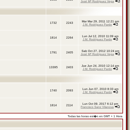
José Mª Rodríguez Vega
Mar Mar 29, 2011 12:21 pm
1732
2243
J.M. Rodríguez Pardo
Lun Jul 12, 2010 11:09 am
1814
2264
J.M. Rodríguez Pardo
Sab Oct 27, 2012 10:24 pm
1791
2405
José Mª Rodríguez Vega
Jue Jun 24, 2010 12:14 pm
13395
2403
J.M. Rodríguez Pardo
Lun Jun 07, 2010 8:33 am
1740
2093
J.M. Rodríguez Pardo
Lun Oct 09, 2017 6:12 pm
1814
2114
Francisco Sanz Vilanova
Todas las horas est�n en GMT + 1 Hora