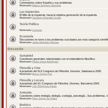
Comentarios sobre España y sus problemas.
Moderador
Atilana Guerrero Sánchez
Las Izquierdas
El Mito de la Izquierda, hacia la séptima generación de la izquierda.
Moderador
Santiago Armesilla Conde
Teoría Política
Moderador
Lechuza
Economía
Discusiones en torno a los problemas suscitados por esta categoría científ
Moderador
Javier Delgado Palomar
Discusión
Symploké
Cuestiones generales relacionadas con el materialismo filosófico.
Moderador
Pedro Insua Rodríguez
Filosofía y Cine
A propósito del XLII Congreso de Filósofos Jóvenes, Salamanca 2005.
Moderador
Bruno Cicero Poo
Filosofía y Locura
A propósito del XLI Congreso de Filósofos Jóvenes, Barcelona 2004.
Moderador
J.M. Rodríguez Pardo
Animalia
Cuestiones sobre etología, biología, zoología, psicología...Sus problemas, 
Moderador
Íñigo Ongay de Felipe
Bioética