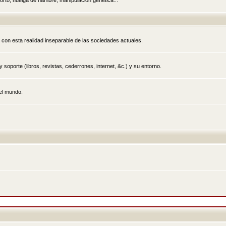
rto, huelga de hambre, manipulación genética...
 con esta realidad inseparable de las sociedades actuales.
 soporte (libros, revistas, cederrones, internet, &c.) y su entorno.
el mundo.