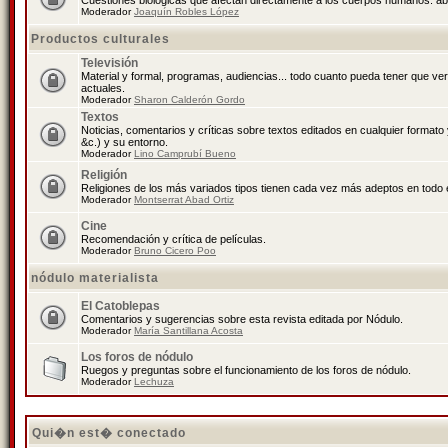
Cuestiones biológicas que afectan directamente a los cuerpos humanos: abo
Moderador
Joaquín Robles López
Productos culturales
Televisión
Material y formal, programas, audiencias... todo cuanto pueda tener que ve
actuales.
Moderador
Sharon Calderón Gordo
Textos
Noticias, comentarios y críticas sobre textos editados en cualquier formato y
&c.) y su entorno.
Moderador
Lino Camprubí Bueno
Religión
Religiones de los más variados tipos tienen cada vez más adeptos en todo 
Moderador
Montserrat Abad Ortiz
Cine
Recomendación y crítica de películas.
Moderador
Bruno Cicero Poo
nódulo materialista
El Catoblepas
Comentarios y sugerencias sobre esta revista editada por Nódulo.
Moderador
María Santillana Acosta
Los foros de nódulo
Ruegos y preguntas sobre el funcionamiento de los foros de nódulo.
Moderador
Lechuza
Qui�n est� conectado