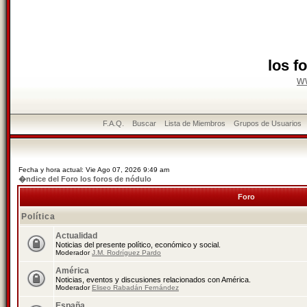
los f
w
F.A.Q.
Buscar
Lista de Miembros
Grupos de Usuarios
Fecha y hora actual: Vie Ago 07, 2026 9:49 am
�ndice del Foro los foros de nódulo
Foro
Política
Actualidad
Noticias del presente político, económico y social.
Moderador
J.M. Rodríguez Pardo
América
Noticias, eventos y discusiones relacionados con América.
Moderador
Eliseo Rabadán Fernández
España