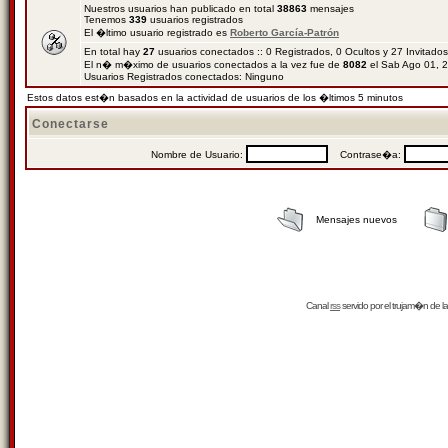
Nuestros usuarios han publicado en total
38863
mensajes
Tenemos
339
usuarios registrados
El �ltimo usuario registrado es
Roberto García-Patrón
En total hay
27
usuarios conectados :: 0 Registrados, 0 Ocultos y 27 Invitado
El n� m�ximo de usuarios conectados a la vez fue de
8082
el Sab Ago 01, 
Usuarios Registrados conectados: Ninguno
Estos datos est�n basados en la actividad de usuarios de los �ltimos 5 minutos
Conectarse
Nombre de Usuario:
Contrase�a:
Mensajes nuevos
Canal
rss
servido por el
trujam�n
de la