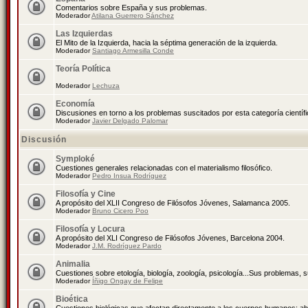
Comentarios sobre España y sus problemas.
Moderador
Atilana Guerrero Sánchez
Las Izquierdas
El Mito de la Izquierda, hacia la séptima generación de la izquierda.
Moderador
Santiago Armesilla Conde
Teoría Política
Moderador
Lechuza
Economía
Discusiones en torno a los problemas suscitados por esta categoría científ
Moderador
Javier Delgado Palomar
Discusión
Symploké
Cuestiones generales relacionadas con el materialismo filosófico.
Moderador
Pedro Insua Rodríguez
Filosofía y Cine
A propósito del XLII Congreso de Filósofos Jóvenes, Salamanca 2005.
Moderador
Bruno Cicero Poo
Filosofía y Locura
A propósito del XLI Congreso de Filósofos Jóvenes, Barcelona 2004.
Moderador
J.M. Rodríguez Pardo
Animalia
Cuestiones sobre etología, biología, zoología, psicología...Sus problemas, 
Moderador
Íñigo Ongay de Felipe
Bioética