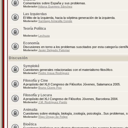
Comentarios sobre España y sus problemas.
Moderador
Atilana Guerrero Sánchez
Las Izquierdas
El Mito de la Izquierda, hacia la séptima generación de la izquierda.
Moderador
Santiago Armesilla Conde
Teoría Política
Moderador
Lechuza
Economía
Discusiones en torno a los problemas suscitados por esta categoría científ
Moderador
Javier Delgado Palomar
Discusión
Symploké
Cuestiones generales relacionadas con el materialismo filosófico.
Moderador
Pedro Insua Rodríguez
Filosofía y Cine
A propósito del XLII Congreso de Filósofos Jóvenes, Salamanca 2005.
Moderador
Bruno Cicero Poo
Filosofía y Locura
A propósito del XLI Congreso de Filósofos Jóvenes, Barcelona 2004.
Moderador
J.M. Rodríguez Pardo
Animalia
Cuestiones sobre etología, biología, zoología, psicología...Sus problemas, 
Moderador
Íñigo Ongay de Felipe
Bioética