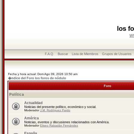
los f
w
F.A.Q.
Buscar
Lista de Miembros
Grupos de Usuarios
Fecha y hora actual: Dom Ago 09, 2026 10:50 am
�ndice del Foro los foros de nódulo
Foro
Política
Actualidad
Noticias del presente político, económico y social.
Moderador
J.M. Rodríguez Pardo
América
Noticias, eventos y discusiones relacionados con América.
Moderador
Eliseo Rabadán Fernández
España