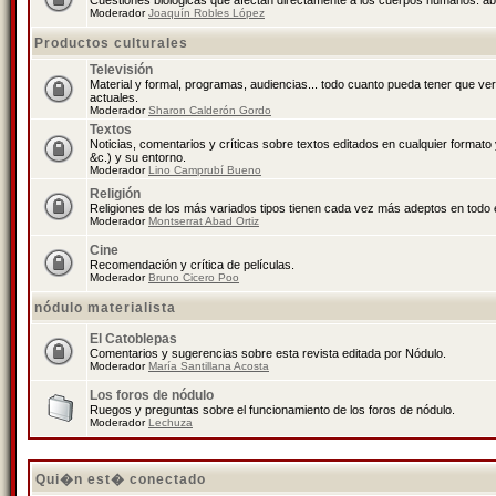
Cuestiones biológicas que afectan directamente a los cuerpos humanos: abo
Moderador
Joaquín Robles López
Productos culturales
Televisión
Material y formal, programas, audiencias... todo cuanto pueda tener que ve
actuales.
Moderador
Sharon Calderón Gordo
Textos
Noticias, comentarios y críticas sobre textos editados en cualquier formato y
&c.) y su entorno.
Moderador
Lino Camprubí Bueno
Religión
Religiones de los más variados tipos tienen cada vez más adeptos en todo 
Moderador
Montserrat Abad Ortiz
Cine
Recomendación y crítica de películas.
Moderador
Bruno Cicero Poo
nódulo materialista
El Catoblepas
Comentarios y sugerencias sobre esta revista editada por Nódulo.
Moderador
María Santillana Acosta
Los foros de nódulo
Ruegos y preguntas sobre el funcionamiento de los foros de nódulo.
Moderador
Lechuza
Qui�n est� conectado