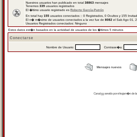
Nuestros usuarios han publicado en total
38863
mensajes
Tenemos
339
usuarios registrados
El �ltimo usuario registrado es
Roberto García-Patrón
En total hay
155
usuarios conectados :: 0 Registrados, 0 Ocultos y 155 Invit
El n� m�ximo de usuarios conectados a la vez fue de
8082
el Sab Ago 01, 
Usuarios Registrados conectados: Ninguno
Estos datos est�n basados en la actividad de usuarios de los �ltimos 5 minutos
Conectarse
Nombre de Usuario:
Contrase�a:
Mensajes nuevos
Canal
rss
servido por el
trujam�n
de la