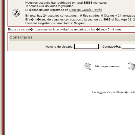
Nuestros usuarios han publicado en total
38863
mensajes
Tenemos
339
usuarios registrados
El �ltimo usuario registrado es
Roberto García-Patrón
En total hay
24
usuarios conectados :: 0 Registrados, 0 Ocultos y 24 Invitado
El n� m�ximo de usuarios conectados a la vez fue de
8082
el Sab Ago 01, 
Usuarios Registrados conectados: Ninguno
Estos datos est�n basados en la actividad de usuarios de los �ltimos 5 minutos
Conectarse
Nombre de Usuario:
Contrase�a:
Mensajes nuevos
Canal
rss
servido por el
trujam�n
de la