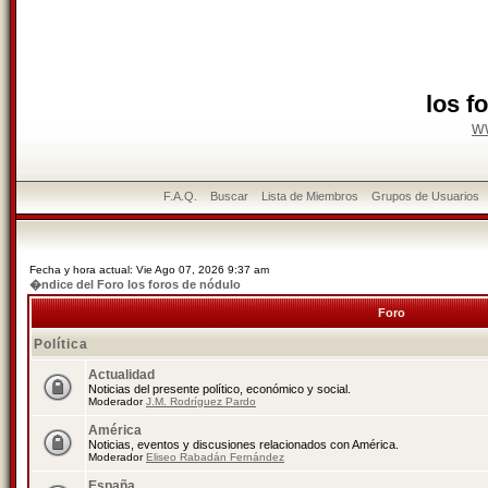
los f
w
F.A.Q.
Buscar
Lista de Miembros
Grupos de Usuarios
Fecha y hora actual: Vie Ago 07, 2026 9:37 am
�ndice del Foro los foros de nódulo
Foro
Política
Actualidad
Noticias del presente político, económico y social.
Moderador
J.M. Rodríguez Pardo
América
Noticias, eventos y discusiones relacionados con América.
Moderador
Eliseo Rabadán Fernández
España