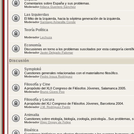
Comentarios sobre España y sus problemas.
Moderador
Atilana Guerrero Sánchez
Las Izquierdas
El Mito de la Izquierda, hacia la séptima generación de la izquierda.
Moderador
Santiago Armesilla Conde
Teoría Política
Moderador
Lechuza
Economía
Discusiones en torno a los problemas suscitados por esta categoría científ
Moderador
Javier Delgado Palomar
Discusión
Symploké
Cuestiones generales relacionadas con el materialismo filosófico.
Moderador
Pedro Insua Rodríguez
Filosofía y Cine
A propósito del XLII Congreso de Filósofos Jóvenes, Salamanca 2005.
Moderador
Bruno Cicero Poo
Filosofía y Locura
A propósito del XLI Congreso de Filósofos Jóvenes, Barcelona 2004.
Moderador
J.M. Rodríguez Pardo
Animalia
Cuestiones sobre etología, biología, zoología, psicología...Sus problemas, 
Moderador
Íñigo Ongay de Felipe
Bioética