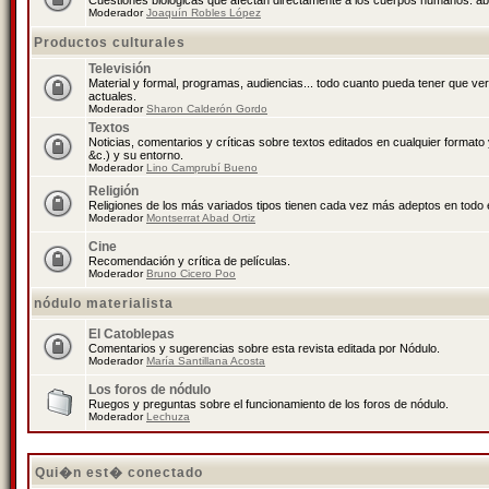
Cuestiones biológicas que afectan directamente a los cuerpos humanos: abo
Moderador
Joaquín Robles López
Productos culturales
Televisión
Material y formal, programas, audiencias... todo cuanto pueda tener que ve
actuales.
Moderador
Sharon Calderón Gordo
Textos
Noticias, comentarios y críticas sobre textos editados en cualquier formato y
&c.) y su entorno.
Moderador
Lino Camprubí Bueno
Religión
Religiones de los más variados tipos tienen cada vez más adeptos en todo 
Moderador
Montserrat Abad Ortiz
Cine
Recomendación y crítica de películas.
Moderador
Bruno Cicero Poo
nódulo materialista
El Catoblepas
Comentarios y sugerencias sobre esta revista editada por Nódulo.
Moderador
María Santillana Acosta
Los foros de nódulo
Ruegos y preguntas sobre el funcionamiento de los foros de nódulo.
Moderador
Lechuza
Qui�n est� conectado