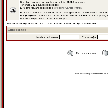
Nuestros usuarios han publicado en total
38863
mensajes
Tenemos
339
usuarios registrados
El �ltimo usuario registrado es
Roberto García-Patrón
En total hay
46
usuarios conectados :: 0 Registrados, 0 Ocultos y 46 Invitado
El n� m�ximo de usuarios conectados a la vez fue de
8082
el Sab Ago 01, 
Usuarios Registrados conectados: Ninguno
Estos datos est�n basados en la actividad de usuarios de los �ltimos 5 minutos
Conectarse
Nombre de Usuario:
Contrase�a:
Mensajes nuevos
Canal
rss
servido por el
trujam�n
de la