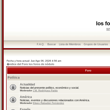
los f
w
F.A.Q.
Buscar
Lista de Miembros
Grupos de Usuarios
Fecha y hora actual: Jue Ago 06, 2026 4:56 am
�ndice del Foro los foros de nódulo
Foro
Política
Actualidad
Noticias del presente político, económico y social.
Moderador
J.M. Rodríguez Pardo
América
Noticias, eventos y discusiones relacionados con América.
Moderador
Eliseo Rabadán Fernández
España