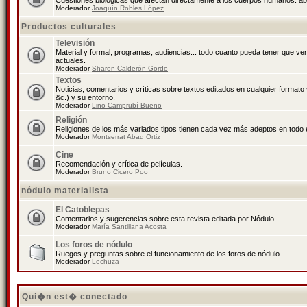
Cuestiones biológicas que afectan directamente a los cuerpos humanos: abo
Moderador
Joaquín Robles López
Productos culturales
Televisión
Material y formal, programas, audiencias... todo cuanto pueda tener que ve
actuales.
Moderador
Sharon Calderón Gordo
Textos
Noticias, comentarios y críticas sobre textos editados en cualquier formato y
&c.) y su entorno.
Moderador
Lino Camprubí Bueno
Religión
Religiones de los más variados tipos tienen cada vez más adeptos en todo 
Moderador
Montserrat Abad Ortiz
Cine
Recomendación y crítica de películas.
Moderador
Bruno Cicero Poo
nódulo materialista
El Catoblepas
Comentarios y sugerencias sobre esta revista editada por Nódulo.
Moderador
María Santillana Acosta
Los foros de nódulo
Ruegos y preguntas sobre el funcionamiento de los foros de nódulo.
Moderador
Lechuza
Qui�n est� conectado