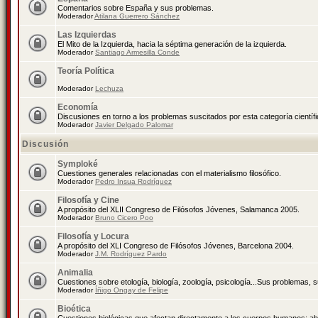
Comentarios sobre España y sus problemas.
Moderador
Atilana Guerrero Sánchez
Las Izquierdas
El Mito de la Izquierda, hacia la séptima generación de la izquierda.
Moderador
Santiago Armesilla Conde
Teoría Política
Moderador
Lechuza
Economía
Discusiones en torno a los problemas suscitados por esta categoría científ
Moderador
Javier Delgado Palomar
Discusión
Symploké
Cuestiones generales relacionadas con el materialismo filosófico.
Moderador
Pedro Insua Rodríguez
Filosofía y Cine
A propósito del XLII Congreso de Filósofos Jóvenes, Salamanca 2005.
Moderador
Bruno Cicero Poo
Filosofía y Locura
A propósito del XLI Congreso de Filósofos Jóvenes, Barcelona 2004.
Moderador
J.M. Rodríguez Pardo
Animalia
Cuestiones sobre etología, biología, zoología, psicología...Sus problemas, 
Moderador
Íñigo Ongay de Felipe
Bioética