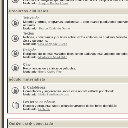
Cuestiones biológicas que afectan directamente a los cuerpos humanos: abo
Moderador
Joaquín Robles López
Productos culturales
Televisión
Material y formal, programas, audiencias... todo cuanto pueda tener que ve
actuales.
Moderador
Sharon Calderón Gordo
Textos
Noticias, comentarios y críticas sobre textos editados en cualquier formato y
&c.) y su entorno.
Moderador
Lino Camprubí Bueno
Religión
Religiones de los más variados tipos tienen cada vez más adeptos en todo 
Moderador
Montserrat Abad Ortiz
Cine
Recomendación y crítica de películas.
Moderador
Bruno Cicero Poo
nódulo materialista
El Catoblepas
Comentarios y sugerencias sobre esta revista editada por Nódulo.
Moderador
María Santillana Acosta
Los foros de nódulo
Ruegos y preguntas sobre el funcionamiento de los foros de nódulo.
Moderador
Lechuza
Qui�n est� conectado