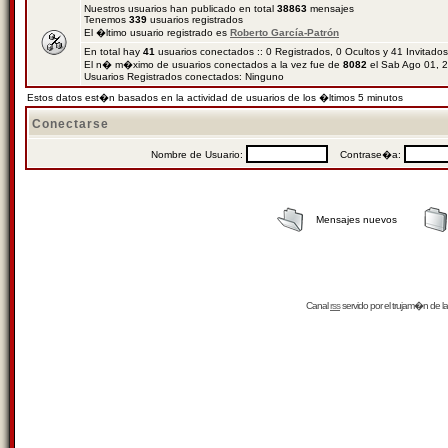
Nuestros usuarios han publicado en total
38863
mensajes
Tenemos
339
usuarios registrados
El �ltimo usuario registrado es
Roberto García-Patrón
En total hay
41
usuarios conectados :: 0 Registrados, 0 Ocultos y 41 Invitado
El n� m�ximo de usuarios conectados a la vez fue de
8082
el Sab Ago 01, 
Usuarios Registrados conectados: Ninguno
Estos datos est�n basados en la actividad de usuarios de los �ltimos 5 minutos
Conectarse
Nombre de Usuario:
Contrase�a:
Mensajes nuevos
Canal
rss
servido por el
trujam�n
de la