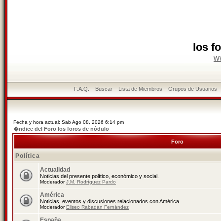
los f
w
F.A.Q.
Buscar
Lista de Miembros
Grupos de Usuarios
Fecha y hora actual: Sab Ago 08, 2026 6:14 pm
�ndice del Foro los foros de nódulo
Foro
Política
Actualidad
Noticias del presente político, económico y social.
Moderador
J.M. Rodríguez Pardo
América
Noticias, eventos y discusiones relacionados con América.
Moderador
Eliseo Rabadán Fernández
España