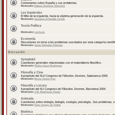
Comentarios sobre España y sus problemas.
Moderador
Atilana Guerrero Sánchez
Las Izquierdas
El Mito de la Izquierda, hacia la séptima generación de la izquierda.
Moderador
Santiago Armesilla Conde
Teoría Política
Moderador
Lechuza
Economía
Discusiones en torno a los problemas suscitados por esta categoría científ
Moderador
Javier Delgado Palomar
Discusión
Symploké
Cuestiones generales relacionadas con el materialismo filosófico.
Moderador
Pedro Insua Rodríguez
Filosofía y Cine
A propósito del XLII Congreso de Filósofos Jóvenes, Salamanca 2005.
Moderador
Bruno Cicero Poo
Filosofía y Locura
A propósito del XLI Congreso de Filósofos Jóvenes, Barcelona 2004.
Moderador
J.M. Rodríguez Pardo
Animalia
Cuestiones sobre etología, biología, zoología, psicología...Sus problemas, 
Moderador
Íñigo Ongay de Felipe
Bioética