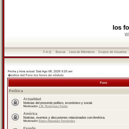
los f
w
F.A.Q.
Buscar
Lista de Miembros
Grupos de Usuarios
Fecha y hora actual: Sab Ago 08, 2026 3:20 am
�ndice del Foro los foros de nódulo
Foro
Política
Actualidad
Noticias del presente político, económico y social.
Moderador
J.M. Rodríguez Pardo
América
Noticias, eventos y discusiones relacionados con América.
Moderador
Eliseo Rabadán Fernández
España