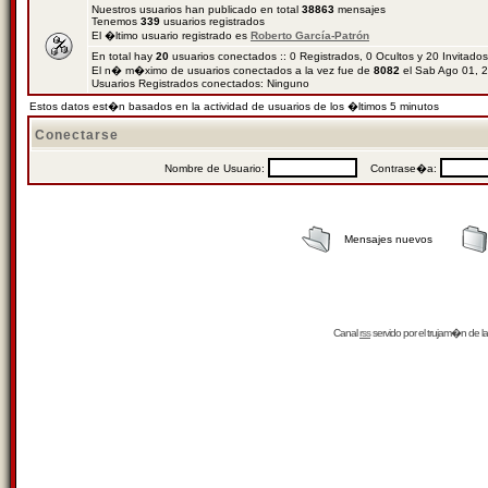
Nuestros usuarios han publicado en total
38863
mensajes
Tenemos
339
usuarios registrados
El �ltimo usuario registrado es
Roberto García-Patrón
En total hay
20
usuarios conectados :: 0 Registrados, 0 Ocultos y 20 Invitado
El n� m�ximo de usuarios conectados a la vez fue de
8082
el Sab Ago 01, 
Usuarios Registrados conectados: Ninguno
Estos datos est�n basados en la actividad de usuarios de los �ltimos 5 minutos
Conectarse
Nombre de Usuario:
Contrase�a:
Mensajes nuevos
Canal
rss
servido por el
trujam�n
de la