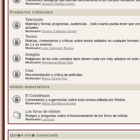
Cuestiones biológicas que afectan directamente a los cuerpos humanos: abo
Moderador
Joaquín Robles López
Productos culturales
Televisión
Material y formal, programas, audiencias... todo cuanto pueda tener que ve
actuales.
Moderador
Sharon Calderón Gordo
Textos
Noticias, comentarios y críticas sobre textos editados en cualquier formato y
&c.) y su entorno.
Moderador
Lino Camprubí Bueno
Religión
Religiones de los más variados tipos tienen cada vez más adeptos en todo 
Moderador
Montserrat Abad Ortiz
Cine
Recomendación y crítica de películas.
Moderador
Bruno Cicero Poo
nódulo materialista
El Catoblepas
Comentarios y sugerencias sobre esta revista editada por Nódulo.
Moderador
María Santillana Acosta
Los foros de nódulo
Ruegos y preguntas sobre el funcionamiento de los foros de nódulo.
Moderador
Lechuza
Qui�n est� conectado