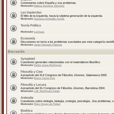
Comentarios sobre España y sus problemas.
Moderador
Atilana Guerrero Sánchez
Las Izquierdas
El Mito de la Izquierda, hacia la séptima generación de la izquierda.
Moderador
Santiago Armesilla Conde
Teoría Política
Moderador
Lechuza
Economía
Discusiones en torno a los problemas suscitados por esta categoría científ
Moderador
Javier Delgado Palomar
Discusión
Symploké
Cuestiones generales relacionadas con el materialismo filosófico.
Moderador
Pedro Insua Rodríguez
Filosofía y Cine
A propósito del XLII Congreso de Filósofos Jóvenes, Salamanca 2005.
Moderador
Bruno Cicero Poo
Filosofía y Locura
A propósito del XLI Congreso de Filósofos Jóvenes, Barcelona 2004.
Moderador
J.M. Rodríguez Pardo
Animalia
Cuestiones sobre etología, biología, zoología, psicología...Sus problemas, 
Moderador
Íñigo Ongay de Felipe
Bioética