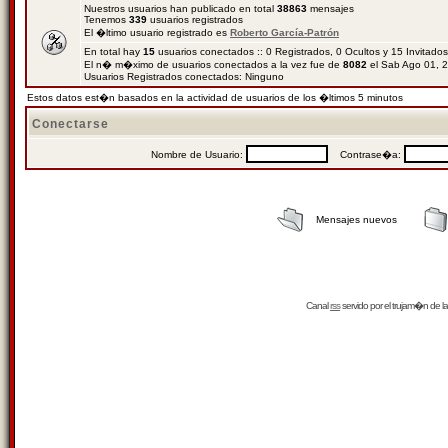
Nuestros usuarios han publicado en total
38863
mensajes
Tenemos
339
usuarios registrados
El �ltimo usuario registrado es
Roberto García-Patrón
En total hay
15
usuarios conectados :: 0 Registrados, 0 Ocultos y 15 Invitado
El n� m�ximo de usuarios conectados a la vez fue de
8082
el Sab Ago 01, 
Usuarios Registrados conectados: Ninguno
Estos datos est�n basados en la actividad de usuarios de los �ltimos 5 minutos
Conectarse
Nombre de Usuario:
Contrase�a:
Mensajes nuevos
Canal
rss
servido por el
trujam�n
de la