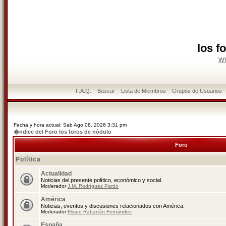
los f
w
F.A.Q.
Buscar
Lista de Miembros
Grupos de Usuarios
Fecha y hora actual: Sab Ago 08, 2026 3:31 pm
�ndice del Foro los foros de nódulo
Foro
Política
Actualidad
Noticias del presente político, económico y social.
Moderador
J.M. Rodríguez Pardo
América
Noticias, eventos y discusiones relacionados con América.
Moderador
Eliseo Rabadán Fernández
España