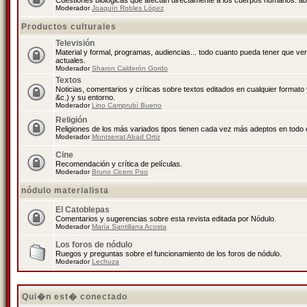
Cuestiones biológicas que afectan directamente a los cuerpos humanos: abo
Moderador
Joaquín Robles López
Productos culturales
Televisión
Material y formal, programas, audiencias... todo cuanto pueda tener que ve
actuales.
Moderador
Sharon Calderón Gordo
Textos
Noticias, comentarios y críticas sobre textos editados en cualquier formato y
&c.) y su entorno.
Moderador
Lino Camprubí Bueno
Religión
Religiones de los más variados tipos tienen cada vez más adeptos en todo 
Moderador
Montserrat Abad Ortiz
Cine
Recomendación y crítica de películas.
Moderador
Bruno Cicero Poo
nódulo materialista
El Catoblepas
Comentarios y sugerencias sobre esta revista editada por Nódulo.
Moderador
María Santillana Acosta
Los foros de nódulo
Ruegos y preguntas sobre el funcionamiento de los foros de nódulo.
Moderador
Lechuza
Qui�n est� conectado