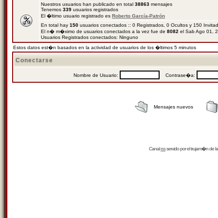
Nuestros usuarios han publicado en total
38863
mensajes
Tenemos
339
usuarios registrados
El �ltimo usuario registrado es
Roberto García-Patrón
En total hay
150
usuarios conectados :: 0 Registrados, 0 Ocultos y 150 Invit
El n� m�ximo de usuarios conectados a la vez fue de
8082
el Sab Ago 01, 
Usuarios Registrados conectados: Ninguno
Estos datos est�n basados en la actividad de usuarios de los �ltimos 5 minutos
Conectarse
Nombre de Usuario:
Contrase�a:
Mensajes nuevos
Canal
rss
servido por el
trujam�n
de la