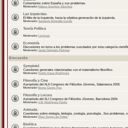
Comentarios sobre España y sus problemas.
Moderador
Atilana Guerrero Sánchez
Las Izquierdas
El Mito de la Izquierda, hacia la séptima generación de la izquierda.
Moderador
Santiago Armesilla Conde
Teoría Política
Moderador
Lechuza
Economía
Discusiones en torno a los problemas suscitados por esta categoría científ
Moderador
Javier Delgado Palomar
Discusión
Symploké
Cuestiones generales relacionadas con el materialismo filosófico.
Moderador
Pedro Insua Rodríguez
Filosofía y Cine
A propósito del XLII Congreso de Filósofos Jóvenes, Salamanca 2005.
Moderador
Bruno Cicero Poo
Filosofía y Locura
A propósito del XLI Congreso de Filósofos Jóvenes, Barcelona 2004.
Moderador
J.M. Rodríguez Pardo
Animalia
Cuestiones sobre etología, biología, zoología, psicología...Sus problemas, 
Moderador
Íñigo Ongay de Felipe
Bioética