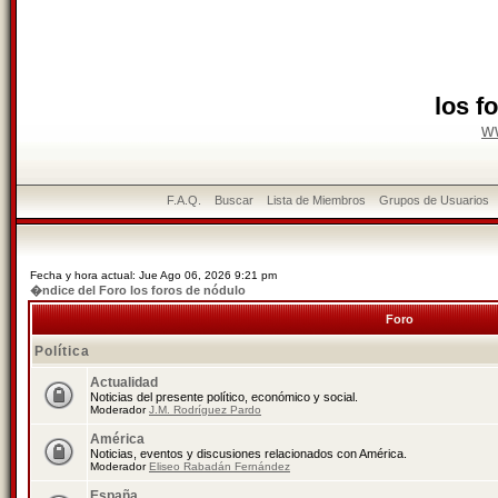
los f
w
F.A.Q.
Buscar
Lista de Miembros
Grupos de Usuarios
Fecha y hora actual: Jue Ago 06, 2026 9:21 pm
�ndice del Foro los foros de nódulo
Foro
Política
Actualidad
Noticias del presente político, económico y social.
Moderador
J.M. Rodríguez Pardo
América
Noticias, eventos y discusiones relacionados con América.
Moderador
Eliseo Rabadán Fernández
España