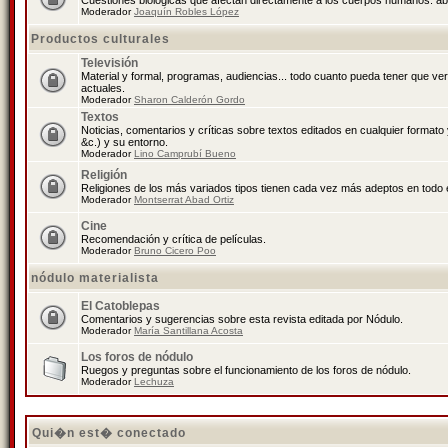
Cuestiones biológicas que afectan directamente a los cuerpos humanos: abo
Moderador
Joaquín Robles López
Productos culturales
Televisión
Material y formal, programas, audiencias... todo cuanto pueda tener que ve
actuales.
Moderador
Sharon Calderón Gordo
Textos
Noticias, comentarios y críticas sobre textos editados en cualquier formato y
&c.) y su entorno.
Moderador
Lino Camprubí Bueno
Religión
Religiones de los más variados tipos tienen cada vez más adeptos en todo 
Moderador
Montserrat Abad Ortiz
Cine
Recomendación y crítica de películas.
Moderador
Bruno Cicero Poo
nódulo materialista
El Catoblepas
Comentarios y sugerencias sobre esta revista editada por Nódulo.
Moderador
María Santillana Acosta
Los foros de nódulo
Ruegos y preguntas sobre el funcionamiento de los foros de nódulo.
Moderador
Lechuza
Qui�n est� conectado