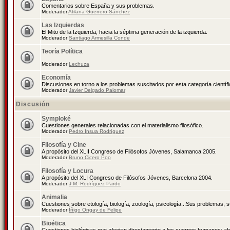
Comentarios sobre España y sus problemas.
Moderador
Atilana Guerrero Sánchez
Las Izquierdas
El Mito de la Izquierda, hacia la séptima generación de la izquierda.
Moderador
Santiago Armesilla Conde
Teoría Política
Moderador
Lechuza
Economía
Discusiones en torno a los problemas suscitados por esta categoría científ
Moderador
Javier Delgado Palomar
Discusión
Symploké
Cuestiones generales relacionadas con el materialismo filosófico.
Moderador
Pedro Insua Rodríguez
Filosofía y Cine
A propósito del XLII Congreso de Filósofos Jóvenes, Salamanca 2005.
Moderador
Bruno Cicero Poo
Filosofía y Locura
A propósito del XLI Congreso de Filósofos Jóvenes, Barcelona 2004.
Moderador
J.M. Rodríguez Pardo
Animalia
Cuestiones sobre etología, biología, zoología, psicología...Sus problemas, 
Moderador
Íñigo Ongay de Felipe
Bioética