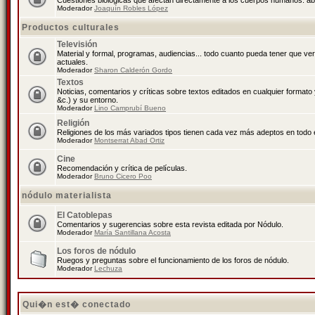
Cuestiones biológicas que afectan directamente a los cuerpos humanos: abo
Moderador
Joaquín Robles López
Productos culturales
Televisión
Material y formal, programas, audiencias... todo cuanto pueda tener que ve
actuales.
Moderador
Sharon Calderón Gordo
Textos
Noticias, comentarios y críticas sobre textos editados en cualquier formato y
&c.) y su entorno.
Moderador
Lino Camprubí Bueno
Religión
Religiones de los más variados tipos tienen cada vez más adeptos en todo 
Moderador
Montserrat Abad Ortiz
Cine
Recomendación y crítica de películas.
Moderador
Bruno Cicero Poo
nódulo materialista
El Catoblepas
Comentarios y sugerencias sobre esta revista editada por Nódulo.
Moderador
María Santillana Acosta
Los foros de nódulo
Ruegos y preguntas sobre el funcionamiento de los foros de nódulo.
Moderador
Lechuza
Qui�n est� conectado