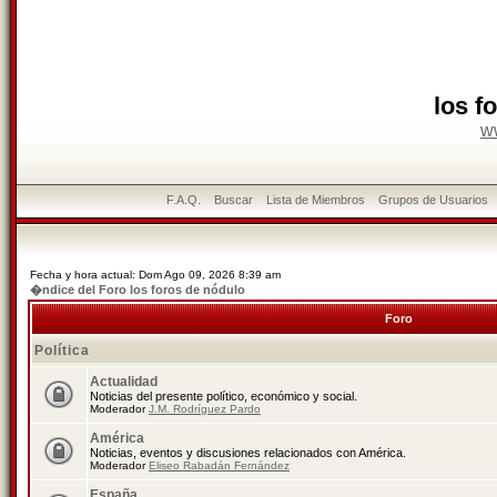
los f
w
F.A.Q.
Buscar
Lista de Miembros
Grupos de Usuarios
Fecha y hora actual: Dom Ago 09, 2026 8:39 am
�ndice del Foro los foros de nódulo
Foro
Política
Actualidad
Noticias del presente político, económico y social.
Moderador
J.M. Rodríguez Pardo
América
Noticias, eventos y discusiones relacionados con América.
Moderador
Eliseo Rabadán Fernández
España