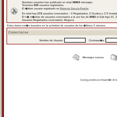
Nuestros usuarios han publicado en total
38863
mensajes
Tenemos
339
usuarios registrados
El �ltimo usuario registrado es
Roberto García-Patrón
En total hay
173
usuarios conectados :: 0 Registrados, 0 Ocultos y 173 Invit
El n� m�ximo de usuarios conectados a la vez fue de
8082
el Sab Ago 01, 
Usuarios Registrados conectados: Ninguno
Estos datos est�n basados en la actividad de usuarios de los �ltimos 5 minutos
Conectarse
Nombre de Usuario:
Contrase�a:
Mensajes nuevos
Canal
rss
servido por el
trujam�n
de la