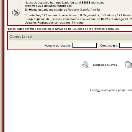
Nuestros usuarios han publicado en total
38863
mensajes
Tenemos
339
usuarios registrados
El �ltimo usuario registrado es
Roberto García-Patrón
En total hay
179
usuarios conectados :: 0 Registrados, 0 Ocultos y 179 Invit
El n� m�ximo de usuarios conectados a la vez fue de
8082
el Sab Ago 01, 
Usuarios Registrados conectados: Ninguno
Estos datos est�n basados en la actividad de usuarios de los �ltimos 5 minutos
Conectarse
Nombre de Usuario:
Contrase�a:
Mensajes nuevos
Canal
rss
servido por el
trujam�n
de la