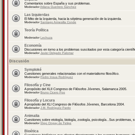
Comentarios sobre España y sus problemas.
Moderador
Atilana Guerrero Sánchez
Las Izquierdas
El Mito de la Izquierda, hacia la séptima generación de la izquierda.
Moderador
Santiago Armesilla Conde
Teoría Política
Moderador
Lechuza
Economía
Discusiones en torno a los problemas suscitados por esta categoría científ
Moderador
Javier Delgado Palomar
Discusión
Symploké
Cuestiones generales relacionadas con el materialismo filosófico.
Moderador
Pedro Insua Rodríguez
Filosofía y Cine
A propósito del XLII Congreso de Filósofos Jóvenes, Salamanca 2005.
Moderador
Bruno Cicero Poo
Filosofía y Locura
A propósito del XLI Congreso de Filósofos Jóvenes, Barcelona 2004.
Moderador
J.M. Rodríguez Pardo
Animalia
Cuestiones sobre etología, biología, zoología, psicología...Sus problemas, 
Moderador
Íñigo Ongay de Felipe
Bioética