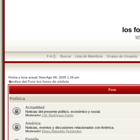
los f
w
F.A.Q.
Buscar
Lista de Miembros
Grupos de Usuarios
Fecha y hora actual: Dom Ago 09, 2026 1:26 pm
�ndice del Foro los foros de nódulo
Foro
Política
Actualidad
Noticias del presente político, económico y social.
Moderador
J.M. Rodríguez Pardo
América
Noticias, eventos y discusiones relacionados con América.
Moderador
Eliseo Rabadán Fernández
España