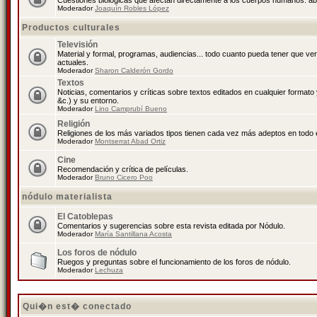
Cuestiones biológicas que afectan directamente a los cuerpos humanos: abo
Moderador
Joaquín Robles López
Productos culturales
Televisión
Material y formal, programas, audiencias... todo cuanto pueda tener que ve
actuales.
Moderador
Sharon Calderón Gordo
Textos
Noticias, comentarios y críticas sobre textos editados en cualquier formato y
&c.) y su entorno.
Moderador
Lino Camprubí Bueno
Religión
Religiones de los más variados tipos tienen cada vez más adeptos en todo 
Moderador
Montserrat Abad Ortiz
Cine
Recomendación y crítica de películas.
Moderador
Bruno Cicero Poo
nódulo materialista
El Catoblepas
Comentarios y sugerencias sobre esta revista editada por Nódulo.
Moderador
María Santillana Acosta
Los foros de nódulo
Ruegos y preguntas sobre el funcionamiento de los foros de nódulo.
Moderador
Lechuza
Qui�n est� conectado