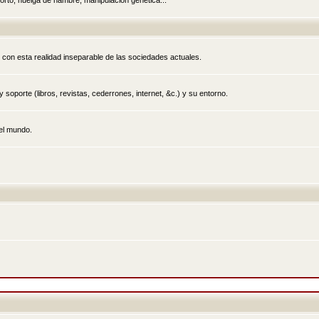
rto, huelga de hambre, manipulación genética...
 con esta realidad inseparable de las sociedades actuales.
 soporte (libros, revistas, cederrones, internet, &c.) y su entorno.
el mundo.