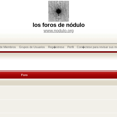
los foros de nódulo
www.nodulo.org
 de Miembros
Grupos de Usuarios
Reg�strese
Perfil
Con�ctese para revisar sus m
Foro