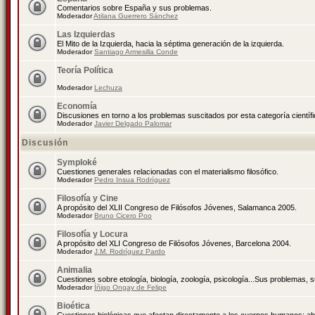
Comentarios sobre España y sus problemas.
Moderador
Atilana Guerrero Sánchez
Las Izquierdas
El Mito de la Izquierda, hacia la séptima generación de la izquierda.
Moderador
Santiago Armesilla Conde
Teoría Política
Moderador
Lechuza
Economía
Discusiones en torno a los problemas suscitados por esta categoría científ
Moderador
Javier Delgado Palomar
Discusión
Symploké
Cuestiones generales relacionadas con el materialismo filosófico.
Moderador
Pedro Insua Rodríguez
Filosofía y Cine
A propósito del XLII Congreso de Filósofos Jóvenes, Salamanca 2005.
Moderador
Bruno Cicero Poo
Filosofía y Locura
A propósito del XLI Congreso de Filósofos Jóvenes, Barcelona 2004.
Moderador
J.M. Rodríguez Pardo
Animalia
Cuestiones sobre etología, biología, zoología, psicología...Sus problemas, 
Moderador
Íñigo Ongay de Felipe
Bioética