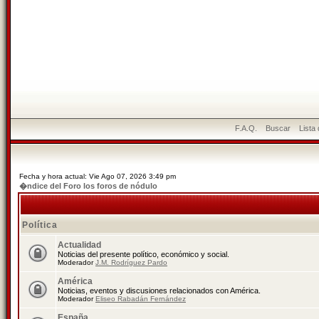
F.A.Q.
Buscar
Lista
Fecha y hora actual: Vie Ago 07, 2026 3:49 pm
�ndice del Foro los foros de nódulo
Política
Actualidad
Noticias del presente político, económico y social.
Moderador
J.M. Rodríguez Pardo
América
Noticias, eventos y discusiones relacionados con América.
Moderador
Eliseo Rabadán Fernández
España