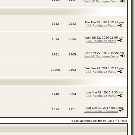
José Mª Rodríguez Vega
Mar Mar 29, 2011 12:21 pm
1732
2243
J.M. Rodríguez Pardo
Lun Jul 12, 2010 11:09 am
1814
2264
J.M. Rodríguez Pardo
Sab Oct 27, 2012 10:24 pm
1791
2405
José Mª Rodríguez Vega
Jue Jun 24, 2010 12:14 pm
13395
2403
J.M. Rodríguez Pardo
Lun Jun 07, 2010 8:33 am
1740
2093
J.M. Rodríguez Pardo
Lun Oct 09, 2017 6:12 pm
1814
2114
Francisco Sanz Vilanova
Todas las horas est�n en GMT + 1 Hora