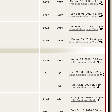
Mar Jun 19, 2012 12:08 pm
1885
3717
Francisco Sanz Vilanova
Lun Sep 05, 2011 4:17 pm
1747
2412
José Mª Rodríguez Vega
Jue Ene 05, 2012 11:14 pm
1872
3956
José Mª Rodríguez Vega
Vie Nov 09, 2012 4:04 pm
1719
2506
José Mª Rodríguez Vega
Jue Jun 24, 2010 10:09 am
1809
2583
J.M. Rodríguez Pardo
Lun May 30, 2005 5:22 pm
5
33
Rufino Salguero Rodríguez
Mie Jul 21, 2004 1:24 pm
15
54
J.M. Rodríguez Pardo
Jue Sep 23, 2010 12:49 pm
1782
2237
J.M. Rodríguez Pardo
Dom Oct 10, 2010 8:30 pm
1681
2130