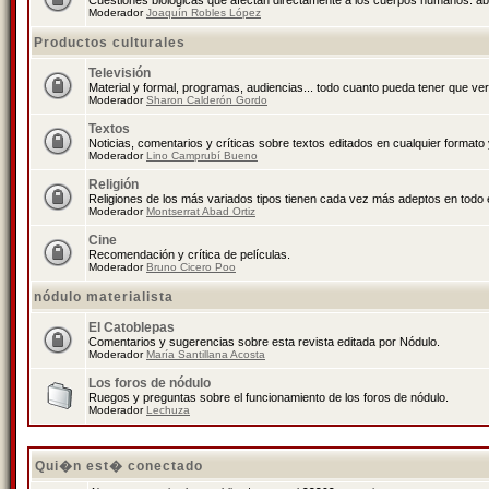
Cuestiones biológicas que afectan directamente a los cuerpos humanos: abo
Moderador
Joaquín Robles López
Productos culturales
Televisión
Material y formal, programas, audiencias... todo cuanto pueda tener que ver
Moderador
Sharon Calderón Gordo
Textos
Noticias, comentarios y críticas sobre textos editados en cualquier formato y
Moderador
Lino Camprubí Bueno
Religión
Religiones de los más variados tipos tienen cada vez más adeptos en todo 
Moderador
Montserrat Abad Ortiz
Cine
Recomendación y crítica de películas.
Moderador
Bruno Cicero Poo
nódulo materialista
El Catoblepas
Comentarios y sugerencias sobre esta revista editada por Nódulo.
Moderador
María Santillana Acosta
Los foros de nódulo
Ruegos y preguntas sobre el funcionamiento de los foros de nódulo.
Moderador
Lechuza
Qui�n est� conectado