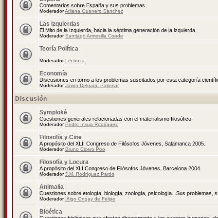
Comentarios sobre España y sus problemas.
Moderador
Atilana Guerrero Sánchez
Las Izquierdas
El Mito de la Izquierda, hacia la séptima generación de la izquierda.
Moderador
Santiago Armesilla Conde
Teoría Política
Moderador
Lechuza
Economía
Discusiones en torno a los problemas suscitados por esta categoría científ
Moderador
Javier Delgado Palomar
Discusión
Symploké
Cuestiones generales relacionadas con el materialismo filosófico.
Moderador
Pedro Insua Rodríguez
Filosofía y Cine
A propósito del XLII Congreso de Filósofos Jóvenes, Salamanca 2005.
Moderador
Bruno Cicero Poo
Filosofía y Locura
A propósito del XLI Congreso de Filósofos Jóvenes, Barcelona 2004.
Moderador
J.M. Rodríguez Pardo
Animalia
Cuestiones sobre etología, biología, zoología, psicología...Sus problemas, 
Moderador
Íñigo Ongay de Felipe
Bioética