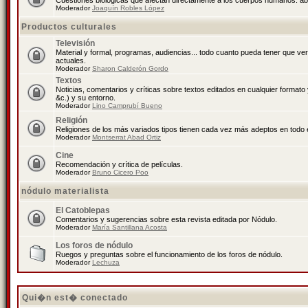
Cuestiones biológicas que afectan directamente a los cuerpos humanos: abo
Moderador
Joaquín Robles López
Productos culturales
Televisión
Material y formal, programas, audiencias... todo cuanto pueda tener que ve
actuales.
Moderador
Sharon Calderón Gordo
Textos
Noticias, comentarios y críticas sobre textos editados en cualquier formato y
&c.) y su entorno.
Moderador
Lino Camprubí Bueno
Religión
Religiones de los más variados tipos tienen cada vez más adeptos en todo 
Moderador
Montserrat Abad Ortiz
Cine
Recomendación y crítica de películas.
Moderador
Bruno Cicero Poo
nódulo materialista
El Catoblepas
Comentarios y sugerencias sobre esta revista editada por Nódulo.
Moderador
María Santillana Acosta
Los foros de nódulo
Ruegos y preguntas sobre el funcionamiento de los foros de nódulo.
Moderador
Lechuza
Qui�n est� conectado