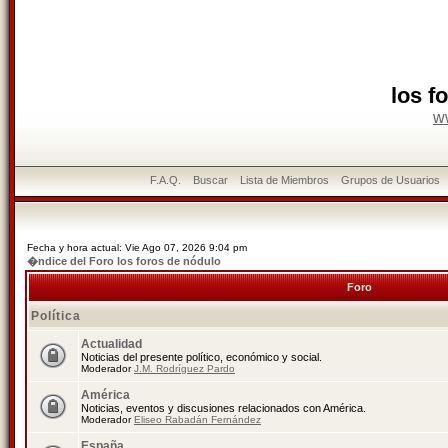
los f
w
F.A.Q.
Buscar
Lista de Miembros
Grupos de Usuarios
Fecha y hora actual: Vie Ago 07, 2026 9:04 pm
�ndice del Foro los foros de nódulo
Foro
Política
Actualidad
Noticias del presente político, económico y social.
Moderador
J.M. Rodríguez Pardo
América
Noticias, eventos y discusiones relacionados con América.
Moderador
Eliseo Rabadán Fernández
España