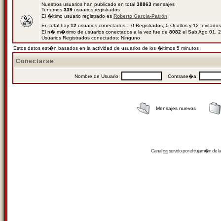
Nuestros usuarios han publicado en total
38863
mensajes
Tenemos
339
usuarios registrados
El �ltimo usuario registrado es
Roberto García-Patrón
En total hay
12
usuarios conectados :: 0 Registrados, 0 Ocultos y 12 Invitado
El n� m�ximo de usuarios conectados a la vez fue de
8082
el Sab Ago 01, 
Usuarios Registrados conectados: Ninguno
Estos datos est�n basados en la actividad de usuarios de los �ltimos 5 minutos
Conectarse
Nombre de Usuario:
Contrase�a:
Mensajes nuevos
Canal
rss
servido por el
trujam�n
de la