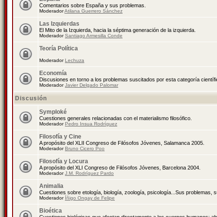
Comentarios sobre España y sus problemas.
Moderador
Atilana Guerrero Sánchez
Las Izquierdas
El Mito de la Izquierda, hacia la séptima generación de la izquierda.
Moderador
Santiago Armesilla Conde
Teoría Política
Moderador
Lechuza
Economía
Discusiones en torno a los problemas suscitados por esta categoría científ
Moderador
Javier Delgado Palomar
Discusión
Symploké
Cuestiones generales relacionadas con el materialismo filosófico.
Moderador
Pedro Insua Rodríguez
Filosofía y Cine
A propósito del XLII Congreso de Filósofos Jóvenes, Salamanca 2005.
Moderador
Bruno Cicero Poo
Filosofía y Locura
A propósito del XLI Congreso de Filósofos Jóvenes, Barcelona 2004.
Moderador
J.M. Rodríguez Pardo
Animalia
Cuestiones sobre etología, biología, zoología, psicología...Sus problemas, 
Moderador
Íñigo Ongay de Felipe
Bioética