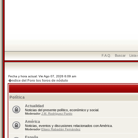
F.A.Q.
Buscar
Lista
Fecha y hora actual: Vie Ago 07, 2026 6:09 am
�ndice del Foro los foros de nódulo
Política
Actualidad
Noticias del presente político, económico y social.
Moderador
J.M. Rodríguez Pardo
América
Noticias, eventos y discusiones relacionados con América.
Moderador
Eliseo Rabadán Fernández
España