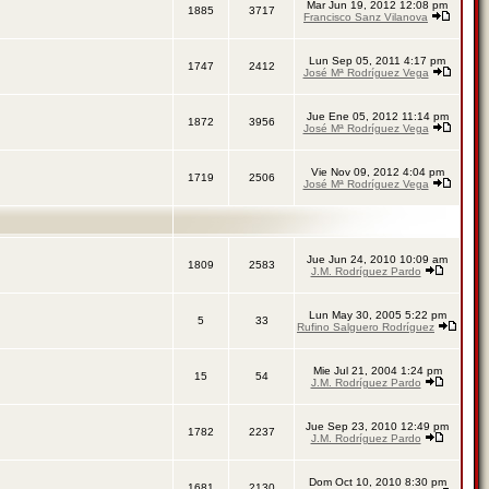
Mar Jun 19, 2012 12:08 pm
1885
3717
Francisco Sanz Vilanova
Lun Sep 05, 2011 4:17 pm
1747
2412
José Mª Rodríguez Vega
Jue Ene 05, 2012 11:14 pm
1872
3956
José Mª Rodríguez Vega
Vie Nov 09, 2012 4:04 pm
1719
2506
José Mª Rodríguez Vega
Jue Jun 24, 2010 10:09 am
1809
2583
J.M. Rodríguez Pardo
Lun May 30, 2005 5:22 pm
5
33
Rufino Salguero Rodríguez
Mie Jul 21, 2004 1:24 pm
15
54
J.M. Rodríguez Pardo
Jue Sep 23, 2010 12:49 pm
1782
2237
J.M. Rodríguez Pardo
Dom Oct 10, 2010 8:30 pm
1681
2130