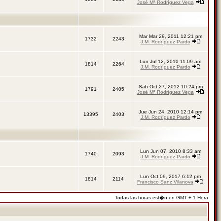
José Mª Rodríguez Vega
Mar Mar 29, 2011 12:21 pm
1732
2243
J.M. Rodríguez Pardo
Lun Jul 12, 2010 11:09 am
1814
2264
J.M. Rodríguez Pardo
Sab Oct 27, 2012 10:24 pm
1791
2405
José Mª Rodríguez Vega
Jue Jun 24, 2010 12:14 pm
13395
2403
J.M. Rodríguez Pardo
Lun Jun 07, 2010 8:33 am
1740
2093
J.M. Rodríguez Pardo
Lun Oct 09, 2017 6:12 pm
1814
2114
Francisco Sanz Vilanova
Todas las horas est�n en GMT + 1 Hora