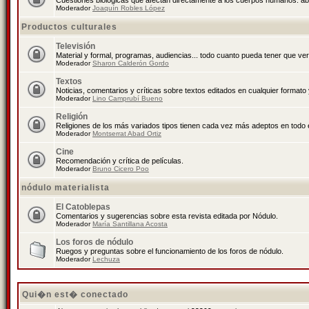
Cuestiones biológicas que afectan directamente a los cuerpos humanos: abo
Moderador
Joaquín Robles López
Productos culturales
Televisión
Material y formal, programas, audiencias... todo cuanto pueda tener que ver
Moderador
Sharon Calderón Gordo
Textos
Noticias, comentarios y críticas sobre textos editados en cualquier formato y
Moderador
Lino Camprubí Bueno
Religión
Religiones de los más variados tipos tienen cada vez más adeptos en todo 
Moderador
Montserrat Abad Ortiz
Cine
Recomendación y crítica de películas.
Moderador
Bruno Cicero Poo
nódulo materialista
El Catoblepas
Comentarios y sugerencias sobre esta revista editada por Nódulo.
Moderador
María Santillana Acosta
Los foros de nódulo
Ruegos y preguntas sobre el funcionamiento de los foros de nódulo.
Moderador
Lechuza
Qui�n est� conectado