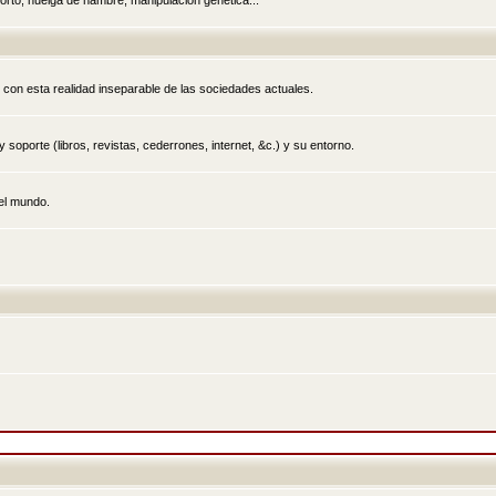
rto, huelga de hambre, manipulación genética...
 con esta realidad inseparable de las sociedades actuales.
 soporte (libros, revistas, cederrones, internet, &c.) y su entorno.
el mundo.