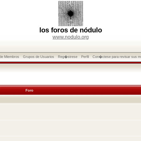
los foros de nódulo
www.nodulo.org
 de Miembros
Grupos de Usuarios
Reg�strese
Perfil
Con�ctese para revisar sus m
Foro