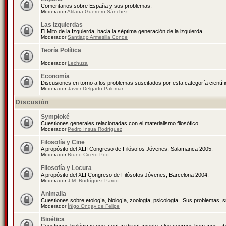
Comentarios sobre España y sus problemas.
Moderador
Atilana Guerrero Sánchez
Las Izquierdas
El Mito de la Izquierda, hacia la séptima generación de la izquierda.
Moderador
Santiago Armesilla Conde
Teoría Política
Moderador
Lechuza
Economía
Discusiones en torno a los problemas suscitados por esta categoría científ
Moderador
Javier Delgado Palomar
Discusión
Symploké
Cuestiones generales relacionadas con el materialismo filosófico.
Moderador
Pedro Insua Rodríguez
Filosofía y Cine
A propósito del XLII Congreso de Filósofos Jóvenes, Salamanca 2005.
Moderador
Bruno Cicero Poo
Filosofía y Locura
A propósito del XLI Congreso de Filósofos Jóvenes, Barcelona 2004.
Moderador
J.M. Rodríguez Pardo
Animalia
Cuestiones sobre etología, biología, zoología, psicología...Sus problemas, 
Moderador
Íñigo Ongay de Felipe
Bioética