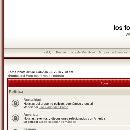
los f
w
F.A.Q.
Buscar
Lista de Miembros
Grupos de Usuarios
Fecha y hora actual: Sab Ago 08, 2026 7:10 pm
�ndice del Foro los foros de nódulo
Foro
Política
Actualidad
Noticias del presente político, económico y social.
Moderador
J.M. Rodríguez Pardo
América
Noticias, eventos y discusiones relacionados con América.
Moderador
Eliseo Rabadán Fernández
España