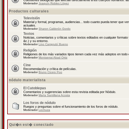
Cuestiones biológicas que afectan directamente a los cuerpos humanos: abo
Moderador
Joaquín Robles López
Productos culturales
Televisión
Material y formal, programas, audiencias... todo cuanto pueda tener que ve
actuales.
Moderador
Sharon Calderón Gordo
Textos
Noticias, comentarios y críticas sobre textos editados en cualquier formato y
&c.) y su entorno.
Moderador
Lino Camprubí Bueno
Religión
Religiones de los más variados tipos tienen cada vez más adeptos en todo 
Moderador
Montserrat Abad Ortiz
Cine
Recomendación y crítica de películas.
Moderador
Bruno Cicero Poo
nódulo materialista
El Catoblepas
Comentarios y sugerencias sobre esta revista editada por Nódulo.
Moderador
María Santillana Acosta
Los foros de nódulo
Ruegos y preguntas sobre el funcionamiento de los foros de nódulo.
Moderador
Lechuza
Qui�n est� conectado