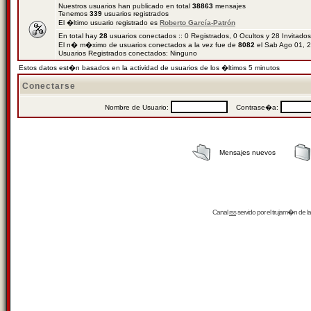
Nuestros usuarios han publicado en total
38863
mensajes
Tenemos
339
usuarios registrados
El �ltimo usuario registrado es
Roberto García-Patrón
En total hay
28
usuarios conectados :: 0 Registrados, 0 Ocultos y 28 Invitado
El n� m�ximo de usuarios conectados a la vez fue de
8082
el Sab Ago 01, 
Usuarios Registrados conectados: Ninguno
Estos datos est�n basados en la actividad de usuarios de los �ltimos 5 minutos
Conectarse
Nombre de Usuario:
Contrase�a:
Mensajes nuevos
Canal
rss
servido por el
trujam�n
de la