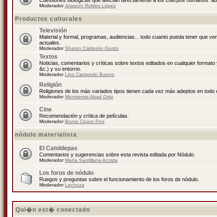
Cuestiones biológicas que afectan directamente a los cuerpos humanos: abo
Moderador
Joaquín Robles López
Productos culturales
Televisión
Material y formal, programas, audiencias... todo cuanto pueda tener que ve
actuales.
Moderador
Sharon Calderón Gordo
Textos
Noticias, comentarios y críticas sobre textos editados en cualquier formato y
&c.) y su entorno.
Moderador
Lino Camprubí Bueno
Religión
Religiones de los más variados tipos tienen cada vez más adeptos en todo 
Moderador
Montserrat Abad Ortiz
Cine
Recomendación y crítica de películas.
Moderador
Bruno Cicero Poo
nódulo materialista
El Catoblepas
Comentarios y sugerencias sobre esta revista editada por Nódulo.
Moderador
María Santillana Acosta
Los foros de nódulo
Ruegos y preguntas sobre el funcionamiento de los foros de nódulo.
Moderador
Lechuza
Qui�n est� conectado