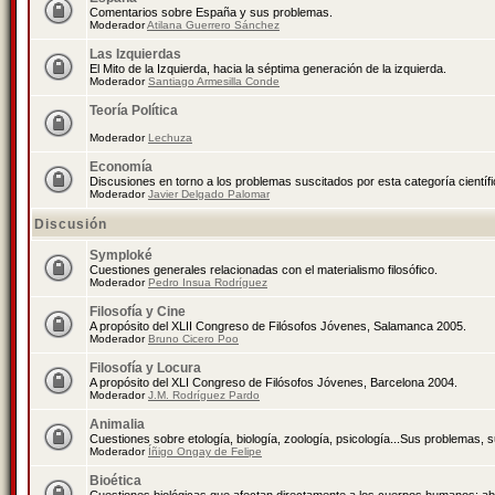
Comentarios sobre España y sus problemas.
Moderador
Atilana Guerrero Sánchez
Las Izquierdas
El Mito de la Izquierda, hacia la séptima generación de la izquierda.
Moderador
Santiago Armesilla Conde
Teoría Política
Moderador
Lechuza
Economía
Discusiones en torno a los problemas suscitados por esta categoría científ
Moderador
Javier Delgado Palomar
Discusión
Symploké
Cuestiones generales relacionadas con el materialismo filosófico.
Moderador
Pedro Insua Rodríguez
Filosofía y Cine
A propósito del XLII Congreso de Filósofos Jóvenes, Salamanca 2005.
Moderador
Bruno Cicero Poo
Filosofía y Locura
A propósito del XLI Congreso de Filósofos Jóvenes, Barcelona 2004.
Moderador
J.M. Rodríguez Pardo
Animalia
Cuestiones sobre etología, biología, zoología, psicología...Sus problemas, 
Moderador
Íñigo Ongay de Felipe
Bioética