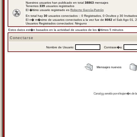
Nuestros usuarios han publicado en total
38863
mensajes
Tenemos
339
usuarios registrados
El �ltimo usuario registrado es
Roberto García-Patrón
En total hay
30
usuarios conectados :: 0 Registrados, 0 Ocultos y 30 Invitado
El n� m�ximo de usuarios conectados a la vez fue de
8082
el Sab Ago 01, 
Usuarios Registrados conectados: Ninguno
Estos datos est�n basados en la actividad de usuarios de los �ltimos 5 minutos
Conectarse
Nombre de Usuario:
Contrase�a:
Mensajes nuevos
Canal
rss
servido por el
trujam�n
de la