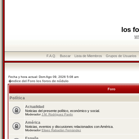
los f
w
F.A.Q.
Buscar
Lista de Miembros
Grupos de Usuarios
Fecha y hora actual: Dom Ago 09, 2026 5:08 am
�ndice del Foro los foros de nódulo
Foro
Política
Actualidad
Noticias del presente político, económico y social.
Moderador
J.M. Rodríguez Pardo
América
Noticias, eventos y discusiones relacionados con América.
Moderador
Eliseo Rabadán Fernández
España