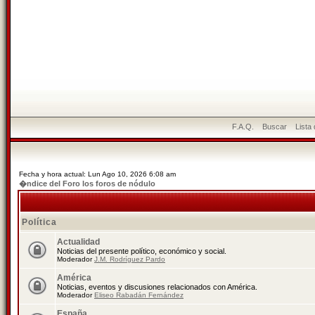
F.A.Q.
Buscar
Lista
Fecha y hora actual: Lun Ago 10, 2026 6:08 am
�ndice del Foro los foros de nódulo
Política
Actualidad
Noticias del presente político, económico y social.
Moderador
J.M. Rodríguez Pardo
América
Noticias, eventos y discusiones relacionados con América.
Moderador
Eliseo Rabadán Fernández
España