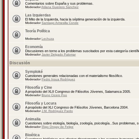
Comentarios sobre España y sus problemas.
Moderador
Atilana Guerrero Sánchez
Las Izquierdas
El Mito de la Izquierda, hacia la séptima generación de la izquierda.
Moderador
Santiago Armesilla Conde
Teoría Política
Moderador
Lechuza
Economía
Discusiones en torno a los problemas suscitados por esta categoría científ
Moderador
Javier Delgado Palomar
Discusión
Symploké
Cuestiones generales relacionadas con el materialismo filosófico.
Moderador
Pedro Insua Rodríguez
Filosofía y Cine
A propósito del XLII Congreso de Filósofos Jóvenes, Salamanca 2005.
Moderador
Bruno Cicero Poo
Filosofía y Locura
A propósito del XLI Congreso de Filósofos Jóvenes, Barcelona 2004.
Moderador
J.M. Rodríguez Pardo
Animalia
Cuestiones sobre etología, biología, zoología, psicología...Sus problemas, 
Moderador
Íñigo Ongay de Felipe
Bioética