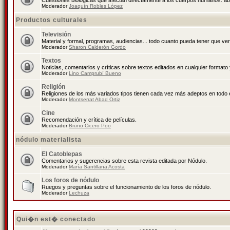
Cuestiones biológicas que afectan directamente a los cuerpos humanos: abo
Moderador
Joaquín Robles López
Productos culturales
Televisión
Material y formal, programas, audiencias... todo cuanto pueda tener que ver
Moderador
Sharon Calderón Gordo
Textos
Noticias, comentarios y críticas sobre textos editados en cualquier formato y
Moderador
Lino Camprubí Bueno
Religión
Religiones de los más variados tipos tienen cada vez más adeptos en todo 
Moderador
Montserrat Abad Ortiz
Cine
Recomendación y crítica de películas.
Moderador
Bruno Cicero Poo
nódulo materialista
El Catoblepas
Comentarios y sugerencias sobre esta revista editada por Nódulo.
Moderador
María Santillana Acosta
Los foros de nódulo
Ruegos y preguntas sobre el funcionamiento de los foros de nódulo.
Moderador
Lechuza
Qui�n est� conectado