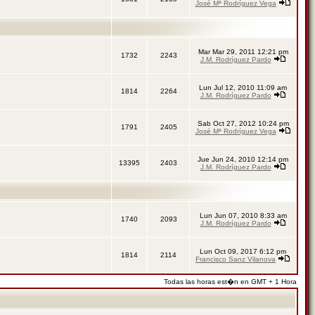
José Mª Rodríguez Vega
Mar Mar 29, 2011 12:21 pm
1732
2243
J.M. Rodríguez Pardo
Lun Jul 12, 2010 11:09 am
1814
2264
J.M. Rodríguez Pardo
Sab Oct 27, 2012 10:24 pm
1791
2405
José Mª Rodríguez Vega
Jue Jun 24, 2010 12:14 pm
13395
2403
J.M. Rodríguez Pardo
Lun Jun 07, 2010 8:33 am
1740
2093
J.M. Rodríguez Pardo
Lun Oct 09, 2017 6:12 pm
1814
2114
Francisco Sanz Vilanova
Todas las horas est�n en GMT + 1 Hora