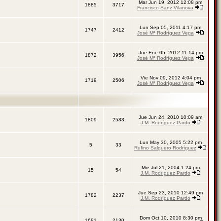
Mar Jun 19, 2012 12:08 pm
1885
3717
Francisco Sanz Vilanova
Lun Sep 05, 2011 4:17 pm
1747
2412
José Mª Rodríguez Vega
Jue Ene 05, 2012 11:14 pm
1872
3956
José Mª Rodríguez Vega
Vie Nov 09, 2012 4:04 pm
1719
2506
José Mª Rodríguez Vega
Jue Jun 24, 2010 10:09 am
1809
2583
J.M. Rodríguez Pardo
Lun May 30, 2005 5:22 pm
5
33
Rufino Salguero Rodríguez
Mie Jul 21, 2004 1:24 pm
15
54
J.M. Rodríguez Pardo
Jue Sep 23, 2010 12:49 pm
1782
2237
J.M. Rodríguez Pardo
Dom Oct 10, 2010 8:30 pm
1681
2130