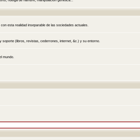
rto, huelga de hambre, manipulación genética...
 con esta realidad inseparable de las sociedades actuales.
 soporte (libros, revistas, cederrones, internet, &c.) y su entorno.
el mundo.