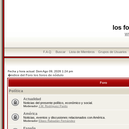
los f
w
F.A.Q.
Buscar
Lista de Miembros
Grupos de Usuarios
Fecha y hora actual: Dom Ago 09, 2026 1:24 pm
�ndice del Foro los foros de nódulo
Foro
Política
Actualidad
Noticias del presente político, económico y social.
Moderador
J.M. Rodríguez Pardo
América
Noticias, eventos y discusiones relacionados con América.
Moderador
Eliseo Rabadán Fernández
España