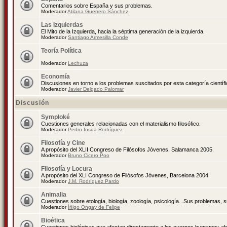
Comentarios sobre España y sus problemas.
Moderador
Atilana Guerrero Sánchez
Las Izquierdas
El Mito de la Izquierda, hacia la séptima generación de la izquierda.
Moderador
Santiago Armesilla Conde
Teoría Política
Moderador
Lechuza
Economía
Discusiones en torno a los problemas suscitados por esta categoría científ
Moderador
Javier Delgado Palomar
Discusión
Symploké
Cuestiones generales relacionadas con el materialismo filosófico.
Moderador
Pedro Insua Rodríguez
Filosofía y Cine
A propósito del XLII Congreso de Filósofos Jóvenes, Salamanca 2005.
Moderador
Bruno Cicero Poo
Filosofía y Locura
A propósito del XLI Congreso de Filósofos Jóvenes, Barcelona 2004.
Moderador
J.M. Rodríguez Pardo
Animalia
Cuestiones sobre etología, biología, zoología, psicología...Sus problemas, 
Moderador
Íñigo Ongay de Felipe
Bioética