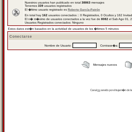
Nuestros usuarios han publicado en total
38863
mensajes
Tenemos
339
usuarios registrados
El �ltimo usuario registrado es
Roberto García-Patrón
En total hay
162
usuarios conectados :: 0 Registrados, 0 Ocultos y 162 Invit
El n� m�ximo de usuarios conectados a la vez fue de
8082
el Sab Ago 01, 
Usuarios Registrados conectados: Ninguno
Estos datos est�n basados en la actividad de usuarios de los �ltimos 5 minutos
Conectarse
Nombre de Usuario:
Contrase�a:
Mensajes nuevos
Canal
rss
servido por el
trujam�n
de la