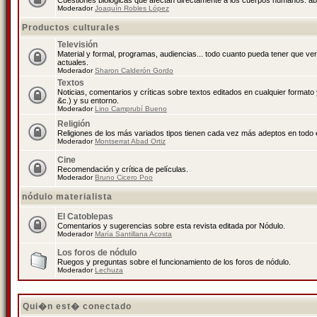
Cuestiones biológicas que afectan directamente a los cuerpos humanos: abo
Moderador
Joaquín Robles López
Productos culturales
Televisión
Material y formal, programas, audiencias... todo cuanto pueda tener que ve
actuales.
Moderador
Sharon Calderón Gordo
Textos
Noticias, comentarios y críticas sobre textos editados en cualquier formato y
&c.) y su entorno.
Moderador
Lino Camprubí Bueno
Religión
Religiones de los más variados tipos tienen cada vez más adeptos en todo 
Moderador
Montserrat Abad Ortiz
Cine
Recomendación y crítica de películas.
Moderador
Bruno Cicero Poo
nódulo materialista
El Catoblepas
Comentarios y sugerencias sobre esta revista editada por Nódulo.
Moderador
María Santillana Acosta
Los foros de nódulo
Ruegos y preguntas sobre el funcionamiento de los foros de nódulo.
Moderador
Lechuza
Qui�n est� conectado