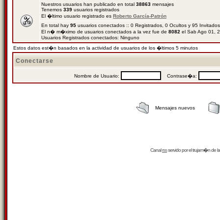
Nuestros usuarios han publicado en total
38863
mensajes
Tenemos
339
usuarios registrados
El �ltimo usuario registrado es
Roberto García-Patrón
En total hay
95
usuarios conectados :: 0 Registrados, 0 Ocultos y 95 Invitado
El n� m�ximo de usuarios conectados a la vez fue de
8082
el Sab Ago 01, 
Usuarios Registrados conectados: Ninguno
Estos datos est�n basados en la actividad de usuarios de los �ltimos 5 minutos
Conectarse
Nombre de Usuario:
Contrase�a:
Mensajes nuevos
Canal
rss
servido por el
trujam�n
de la