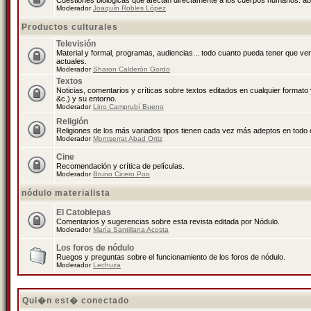
Cuestiones biológicas que afectan directamente a los cuerpos humanos: abo
Moderador
Joaquín Robles López
Productos culturales
Televisión
Material y formal, programas, audiencias... todo cuanto pueda tener que ve
actuales.
Moderador
Sharon Calderón Gordo
Textos
Noticias, comentarios y críticas sobre textos editados en cualquier formato y
&c.) y su entorno.
Moderador
Lino Camprubí Bueno
Religión
Religiones de los más variados tipos tienen cada vez más adeptos en todo 
Moderador
Montserrat Abad Ortiz
Cine
Recomendación y crítica de películas.
Moderador
Bruno Cicero Poo
nódulo materialista
El Catoblepas
Comentarios y sugerencias sobre esta revista editada por Nódulo.
Moderador
María Santillana Acosta
Los foros de nódulo
Ruegos y preguntas sobre el funcionamiento de los foros de nódulo.
Moderador
Lechuza
Qui�n est� conectado