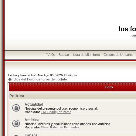
los f
w
F.A.Q.
Buscar
Lista de Miembros
Grupos de Usuarios
Fecha y hora actual: Mie Ago 05, 2026 11:42 pm
�ndice del Foro los foros de nódulo
Foro
Política
Actualidad
Noticias del presente político, económico y social.
Moderador
J.M. Rodríguez Pardo
América
Noticias, eventos y discusiones relacionados con América.
Moderador
Eliseo Rabadán Fernández
España