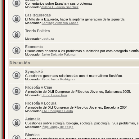
Comentarios sobre España y sus problemas.
Moderador
Atilana Guerrero Sánchez
Las Izquierdas
El Mito de la Izquierda, hacia la séptima generación de la izquierda.
Moderador
Santiago Armesilla Conde
Teoría Política
Moderador
Lechuza
Economía
Discusiones en torno a los problemas suscitados por esta categoría científ
Moderador
Javier Delgado Palomar
Discusión
Symploké
Cuestiones generales relacionadas con el materialismo filosófico.
Moderador
Pedro Insua Rodríguez
Filosofía y Cine
A propósito del XLII Congreso de Filósofos Jóvenes, Salamanca 2005.
Moderador
Bruno Cicero Poo
Filosofía y Locura
A propósito del XLI Congreso de Filósofos Jóvenes, Barcelona 2004.
Moderador
J.M. Rodríguez Pardo
Animalia
Cuestiones sobre etología, biología, zoología, psicología...Sus problemas, 
Moderador
Íñigo Ongay de Felipe
Bioética