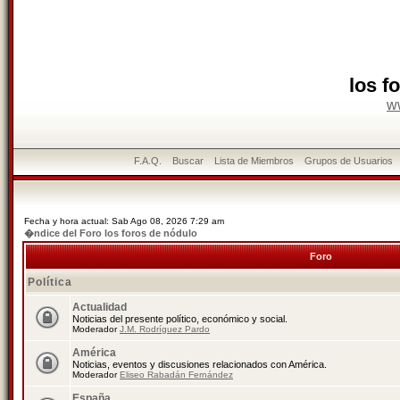
los f
w
F.A.Q.
Buscar
Lista de Miembros
Grupos de Usuarios
Fecha y hora actual: Sab Ago 08, 2026 7:29 am
�ndice del Foro los foros de nódulo
Foro
Política
Actualidad
Noticias del presente político, económico y social.
Moderador
J.M. Rodríguez Pardo
América
Noticias, eventos y discusiones relacionados con América.
Moderador
Eliseo Rabadán Fernández
España