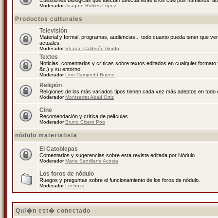
Cuestiones biológicas que afectan directamente a los cuerpos humanos: abo
Moderador
Joaquín Robles López
Productos culturales
Televisión
Material y formal, programas, audiencias... todo cuanto pueda tener que ve
actuales.
Moderador
Sharon Calderón Gordo
Textos
Noticias, comentarios y críticas sobre textos editados en cualquier formato y
&c.) y su entorno.
Moderador
Lino Camprubí Bueno
Religión
Religiones de los más variados tipos tienen cada vez más adeptos en todo 
Moderador
Montserrat Abad Ortiz
Cine
Recomendación y crítica de películas.
Moderador
Bruno Cicero Poo
nódulo materialista
El Catoblepas
Comentarios y sugerencias sobre esta revista editada por Nódulo.
Moderador
María Santillana Acosta
Los foros de nódulo
Ruegos y preguntas sobre el funcionamiento de los foros de nódulo.
Moderador
Lechuza
Qui�n est� conectado