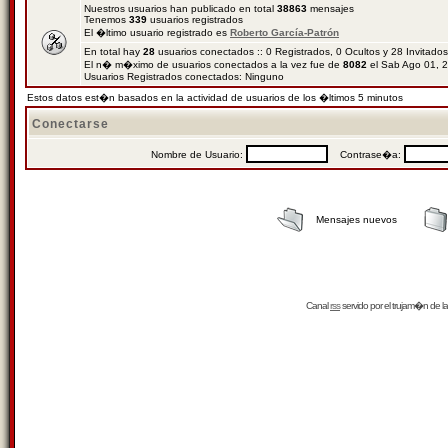
Nuestros usuarios han publicado en total
38863
mensajes
Tenemos
339
usuarios registrados
El �ltimo usuario registrado es
Roberto García-Patrón
En total hay
28
usuarios conectados :: 0 Registrados, 0 Ocultos y 28 Invitado
El n� m�ximo de usuarios conectados a la vez fue de
8082
el Sab Ago 01, 
Usuarios Registrados conectados: Ninguno
Estos datos est�n basados en la actividad de usuarios de los �ltimos 5 minutos
Conectarse
Nombre de Usuario:
Contrase�a:
Mensajes nuevos
Canal
rss
servido por el
trujam�n
de la