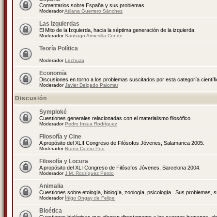
Comentarios sobre España y sus problemas.
Moderador
Atilana Guerrero Sánchez
Las Izquierdas
El Mito de la Izquierda, hacia la séptima generación de la izquierda.
Moderador
Santiago Armesilla Conde
Teoría Política
Moderador
Lechuza
Economía
Discusiones en torno a los problemas suscitados por esta categoría científ
Moderador
Javier Delgado Palomar
Discusión
Symploké
Cuestiones generales relacionadas con el materialismo filosófico.
Moderador
Pedro Insua Rodríguez
Filosofía y Cine
A propósito del XLII Congreso de Filósofos Jóvenes, Salamanca 2005.
Moderador
Bruno Cicero Poo
Filosofía y Locura
A propósito del XLI Congreso de Filósofos Jóvenes, Barcelona 2004.
Moderador
J.M. Rodríguez Pardo
Animalia
Cuestiones sobre etología, biología, zoología, psicología...Sus problemas, 
Moderador
Íñigo Ongay de Felipe
Bioética