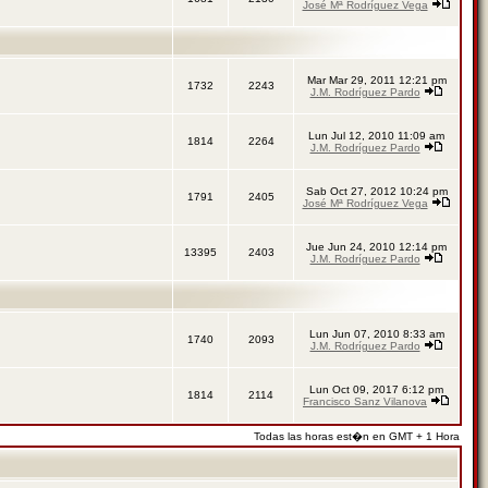
José Mª Rodríguez Vega
Mar Mar 29, 2011 12:21 pm
1732
2243
J.M. Rodríguez Pardo
Lun Jul 12, 2010 11:09 am
1814
2264
J.M. Rodríguez Pardo
Sab Oct 27, 2012 10:24 pm
1791
2405
José Mª Rodríguez Vega
Jue Jun 24, 2010 12:14 pm
13395
2403
J.M. Rodríguez Pardo
Lun Jun 07, 2010 8:33 am
1740
2093
J.M. Rodríguez Pardo
Lun Oct 09, 2017 6:12 pm
1814
2114
Francisco Sanz Vilanova
Todas las horas est�n en GMT + 1 Hora