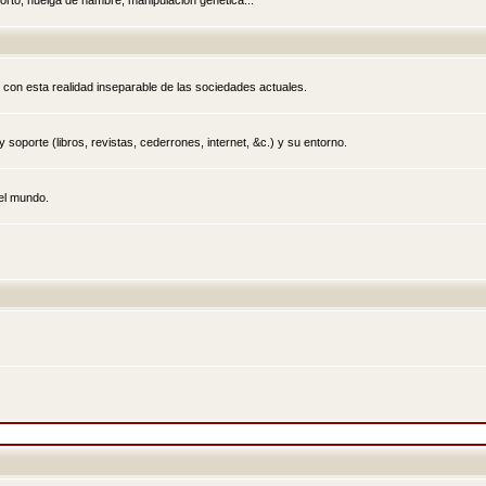
rto, huelga de hambre, manipulación genética...
 con esta realidad inseparable de las sociedades actuales.
 soporte (libros, revistas, cederrones, internet, &c.) y su entorno.
el mundo.