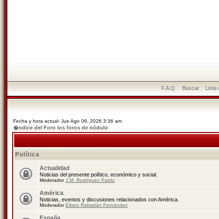
F.A.Q.
Buscar
Lista
Fecha y hora actual: Jue Ago 06, 2026 3:36 am
�ndice del Foro los foros de nódulo
Política
Actualidad
Noticias del presente político, económico y social.
Moderador
J.M. Rodríguez Pardo
América
Noticias, eventos y discusiones relacionados con América.
Moderador
Eliseo Rabadán Fernández
España