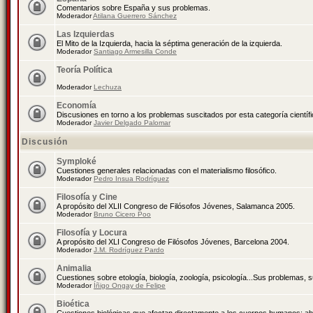
Comentarios sobre España y sus problemas.
Moderador
Atilana Guerrero Sánchez
Las Izquierdas
El Mito de la Izquierda, hacia la séptima generación de la izquierda.
Moderador
Santiago Armesilla Conde
Teoría Política
Moderador
Lechuza
Economía
Discusiones en torno a los problemas suscitados por esta categoría científ
Moderador
Javier Delgado Palomar
Discusión
Symploké
Cuestiones generales relacionadas con el materialismo filosófico.
Moderador
Pedro Insua Rodríguez
Filosofía y Cine
A propósito del XLII Congreso de Filósofos Jóvenes, Salamanca 2005.
Moderador
Bruno Cicero Poo
Filosofía y Locura
A propósito del XLI Congreso de Filósofos Jóvenes, Barcelona 2004.
Moderador
J.M. Rodríguez Pardo
Animalia
Cuestiones sobre etología, biología, zoología, psicología...Sus problemas, 
Moderador
Íñigo Ongay de Felipe
Bioética