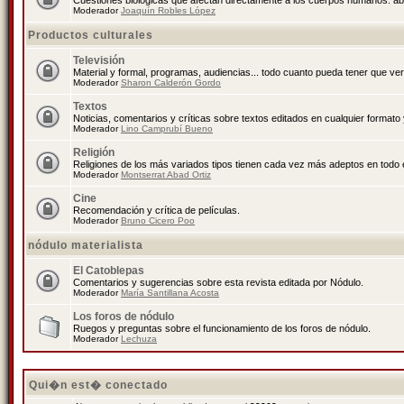
Cuestiones biológicas que afectan directamente a los cuerpos humanos: abo
Moderador
Joaquín Robles López
Productos culturales
Televisión
Material y formal, programas, audiencias... todo cuanto pueda tener que ver
Moderador
Sharon Calderón Gordo
Textos
Noticias, comentarios y críticas sobre textos editados en cualquier formato y
Moderador
Lino Camprubí Bueno
Religión
Religiones de los más variados tipos tienen cada vez más adeptos en todo 
Moderador
Montserrat Abad Ortiz
Cine
Recomendación y crítica de películas.
Moderador
Bruno Cicero Poo
nódulo materialista
El Catoblepas
Comentarios y sugerencias sobre esta revista editada por Nódulo.
Moderador
María Santillana Acosta
Los foros de nódulo
Ruegos y preguntas sobre el funcionamiento de los foros de nódulo.
Moderador
Lechuza
Qui�n est� conectado