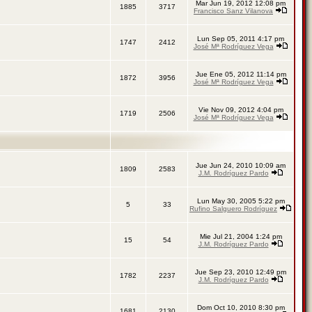
Mar Jun 19, 2012 12:08 pm
1885
3717
Francisco Sanz Vilanova
Lun Sep 05, 2011 4:17 pm
1747
2412
José Mª Rodríguez Vega
Jue Ene 05, 2012 11:14 pm
1872
3956
José Mª Rodríguez Vega
Vie Nov 09, 2012 4:04 pm
1719
2506
José Mª Rodríguez Vega
Jue Jun 24, 2010 10:09 am
1809
2583
J.M. Rodríguez Pardo
Lun May 30, 2005 5:22 pm
5
33
Rufino Salguero Rodríguez
Mie Jul 21, 2004 1:24 pm
15
54
J.M. Rodríguez Pardo
Jue Sep 23, 2010 12:49 pm
1782
2237
J.M. Rodríguez Pardo
Dom Oct 10, 2010 8:30 pm
1681
2130