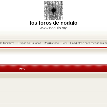
los foros de nódulo
www.nodulo.org
 de Miembros
Grupos de Usuarios
Reg�strese
Perfil
Con�ctese para revisar sus m
Foro