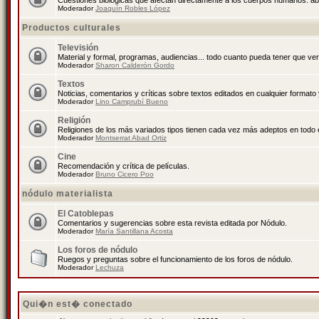
Cuestiones biológicas que afectan directamente a los cuerpos humanos: abo
Moderador
Joaquín Robles López
Productos culturales
Televisión
Material y formal, programas, audiencias... todo cuanto pueda tener que ver
Moderador
Sharon Calderón Gordo
Textos
Noticias, comentarios y críticas sobre textos editados en cualquier formato y
Moderador
Lino Camprubí Bueno
Religión
Religiones de los más variados tipos tienen cada vez más adeptos en todo 
Moderador
Montserrat Abad Ortiz
Cine
Recomendación y crítica de películas.
Moderador
Bruno Cicero Poo
nódulo materialista
El Catoblepas
Comentarios y sugerencias sobre esta revista editada por Nódulo.
Moderador
María Santillana Acosta
Los foros de nódulo
Ruegos y preguntas sobre el funcionamiento de los foros de nódulo.
Moderador
Lechuza
Qui�n est� conectado