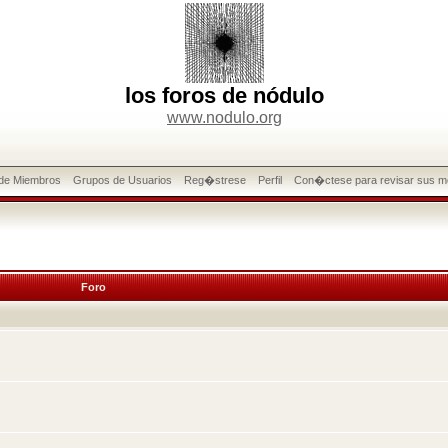
los foros de nódulo
www.nodulo.org
 de Miembros
Grupos de Usuarios
Reg�strese
Perfil
Con�ctese para revisar sus m
Foro