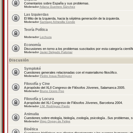
Comentarios sobre España y sus problemas.
Moderador
Atilana Guerrero Sánchez
Las Izquierdas
El Mito de la Izquierda, hacia la séptima generación de la izquierda.
Moderador
Santiago Armesilla Conde
Teoría Política
Moderador
Lechuza
Economía
Discusiones en torno a los problemas suscitados por esta categoría científ
Moderador
Javier Delgado Palomar
Discusión
Symploké
Cuestiones generales relacionadas con el materialismo filosófico.
Moderador
Pedro Insua Rodríguez
Filosofía y Cine
A propósito del XLII Congreso de Filósofos Jóvenes, Salamanca 2005.
Moderador
Bruno Cicero Poo
Filosofía y Locura
A propósito del XLI Congreso de Filósofos Jóvenes, Barcelona 2004.
Moderador
J.M. Rodríguez Pardo
Animalia
Cuestiones sobre etología, biología, zoología, psicología...Sus problemas, 
Moderador
Íñigo Ongay de Felipe
Bioética