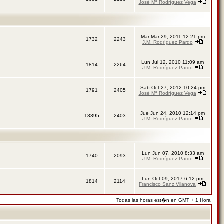
José Mª Rodríguez Vega
Mar Mar 29, 2011 12:21 pm
1732
2243
J.M. Rodríguez Pardo
Lun Jul 12, 2010 11:09 am
1814
2264
J.M. Rodríguez Pardo
Sab Oct 27, 2012 10:24 pm
1791
2405
José Mª Rodríguez Vega
Jue Jun 24, 2010 12:14 pm
13395
2403
J.M. Rodríguez Pardo
Lun Jun 07, 2010 8:33 am
1740
2093
J.M. Rodríguez Pardo
Lun Oct 09, 2017 6:12 pm
1814
2114
Francisco Sanz Vilanova
Todas las horas est�n en GMT + 1 Hora