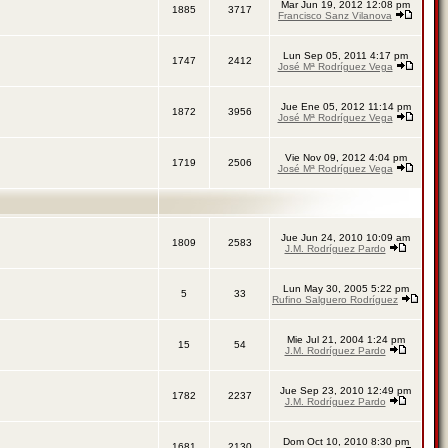
Mar Jun 19, 2012 12:08 pm
1885
3717
Francisco Sanz Vilanova
Lun Sep 05, 2011 4:17 pm
1747
2412
José Mª Rodríguez Vega
Jue Ene 05, 2012 11:14 pm
1872
3956
José Mª Rodríguez Vega
Vie Nov 09, 2012 4:04 pm
1719
2506
José Mª Rodríguez Vega
Jue Jun 24, 2010 10:09 am
1809
2583
J.M. Rodríguez Pardo
Lun May 30, 2005 5:22 pm
5
33
Rufino Salguero Rodríguez
Mie Jul 21, 2004 1:24 pm
15
54
J.M. Rodríguez Pardo
Jue Sep 23, 2010 12:49 pm
1782
2237
J.M. Rodríguez Pardo
Dom Oct 10, 2010 8:30 pm
1681
2130