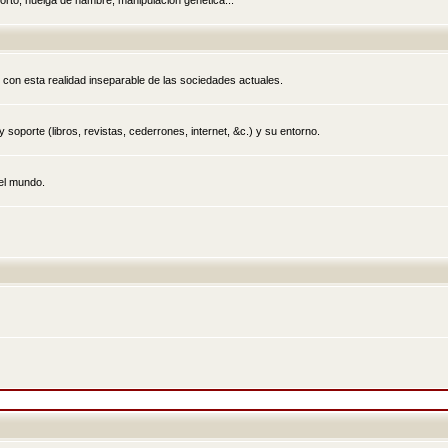
rto, huelga de hambre, manipulación genética...
 con esta realidad inseparable de las sociedades actuales.
 soporte (libros, revistas, cederrones, internet, &c.) y su entorno.
el mundo.