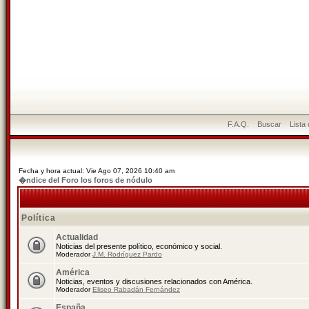
F.A.Q.
Buscar
Lista
Fecha y hora actual: Vie Ago 07, 2026 10:40 am
�ndice del Foro los foros de nódulo
Política
Actualidad
Noticias del presente político, económico y social.
Moderador
J.M. Rodríguez Pardo
América
Noticias, eventos y discusiones relacionados con América.
Moderador
Eliseo Rabadán Fernández
España