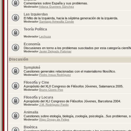
Comentarios sobre España y sus problemas.
Moderador
Atilana Guerrero Sánchez
Las Izquierdas
El Mito de la Izquierda, hacia la séptima generación de la izquierda.
Moderador
Santiago Armesilla Conde
Teoría Política
Moderador
Lechuza
Economía
Discusiones en torno a los problemas suscitados por esta categoría científ
Moderador
Javier Delgado Palomar
Discusión
Symploké
Cuestiones generales relacionadas con el materialismo filosófico.
Moderador
Pedro Insua Rodríguez
Filosofía y Cine
A propósito del XLII Congreso de Filósofos Jóvenes, Salamanca 2005.
Moderador
Bruno Cicero Poo
Filosofía y Locura
A propósito del XLI Congreso de Filósofos Jóvenes, Barcelona 2004.
Moderador
J.M. Rodríguez Pardo
Animalia
Cuestiones sobre etología, biología, zoología, psicología...Sus problemas, 
Moderador
Íñigo Ongay de Felipe
Bioética