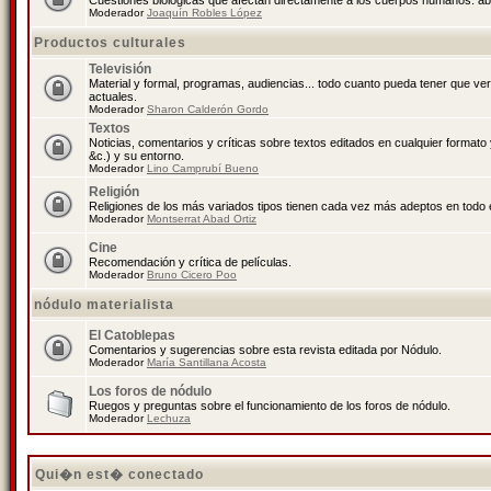
Cuestiones biológicas que afectan directamente a los cuerpos humanos: abo
Moderador
Joaquín Robles López
Productos culturales
Televisión
Material y formal, programas, audiencias... todo cuanto pueda tener que ve
actuales.
Moderador
Sharon Calderón Gordo
Textos
Noticias, comentarios y críticas sobre textos editados en cualquier formato y
&c.) y su entorno.
Moderador
Lino Camprubí Bueno
Religión
Religiones de los más variados tipos tienen cada vez más adeptos en todo 
Moderador
Montserrat Abad Ortiz
Cine
Recomendación y crítica de películas.
Moderador
Bruno Cicero Poo
nódulo materialista
El Catoblepas
Comentarios y sugerencias sobre esta revista editada por Nódulo.
Moderador
María Santillana Acosta
Los foros de nódulo
Ruegos y preguntas sobre el funcionamiento de los foros de nódulo.
Moderador
Lechuza
Qui�n est� conectado