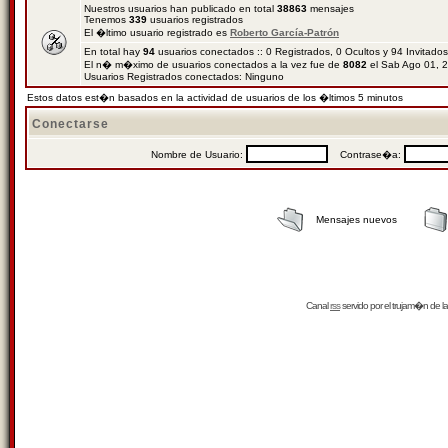
Nuestros usuarios han publicado en total
38863
mensajes
Tenemos
339
usuarios registrados
El �ltimo usuario registrado es
Roberto García-Patrón
En total hay
94
usuarios conectados :: 0 Registrados, 0 Ocultos y 94 Invitado
El n� m�ximo de usuarios conectados a la vez fue de
8082
el Sab Ago 01, 
Usuarios Registrados conectados: Ninguno
Estos datos est�n basados en la actividad de usuarios de los �ltimos 5 minutos
Conectarse
Nombre de Usuario:
Contrase�a:
Mensajes nuevos
Canal
rss
servido por el
trujam�n
de la