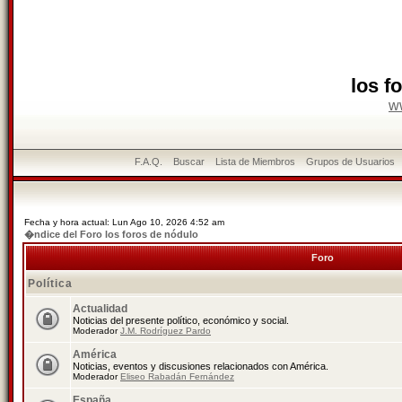
los f
w
F.A.Q.
Buscar
Lista de Miembros
Grupos de Usuarios
Fecha y hora actual: Lun Ago 10, 2026 4:52 am
�ndice del Foro los foros de nódulo
Foro
Política
Actualidad
Noticias del presente político, económico y social.
Moderador
J.M. Rodríguez Pardo
América
Noticias, eventos y discusiones relacionados con América.
Moderador
Eliseo Rabadán Fernández
España