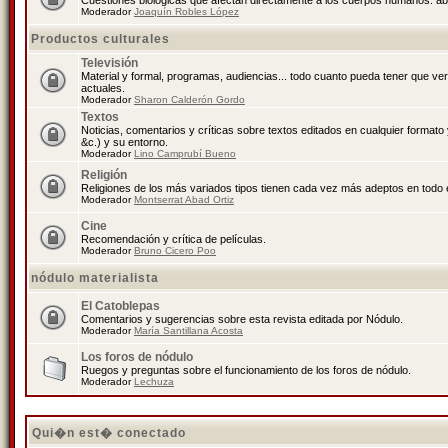
Cuestiones biológicas que afectan directamente a los cuerpos humanos: abo
Moderador
Joaquín Robles López
Productos culturales
Televisión
Material y formal, programas, audiencias... todo cuanto pueda tener que ve
actuales.
Moderador
Sharon Calderón Gordo
Textos
Noticias, comentarios y críticas sobre textos editados en cualquier formato y
&c.) y su entorno.
Moderador
Lino Camprubí Bueno
Religión
Religiones de los más variados tipos tienen cada vez más adeptos en todo 
Moderador
Montserrat Abad Ortiz
Cine
Recomendación y crítica de películas.
Moderador
Bruno Cicero Poo
nódulo materialista
El Catoblepas
Comentarios y sugerencias sobre esta revista editada por Nódulo.
Moderador
María Santillana Acosta
Los foros de nódulo
Ruegos y preguntas sobre el funcionamiento de los foros de nódulo.
Moderador
Lechuza
Qui�n est� conectado