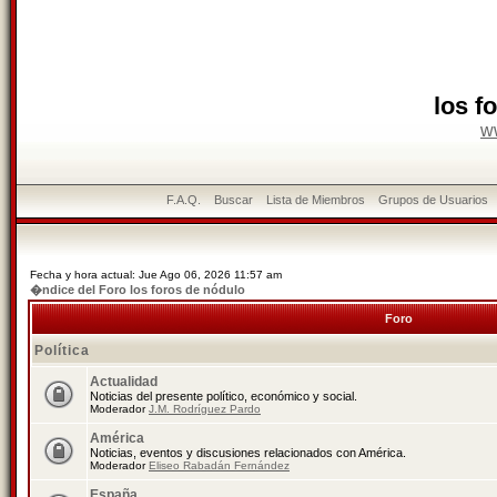
los f
w
F.A.Q.
Buscar
Lista de Miembros
Grupos de Usuarios
Fecha y hora actual: Jue Ago 06, 2026 11:57 am
�ndice del Foro los foros de nódulo
Foro
Política
Actualidad
Noticias del presente político, económico y social.
Moderador
J.M. Rodríguez Pardo
América
Noticias, eventos y discusiones relacionados con América.
Moderador
Eliseo Rabadán Fernández
España