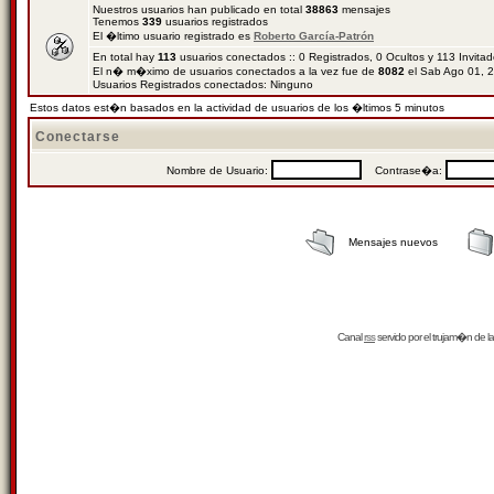
Nuestros usuarios han publicado en total
38863
mensajes
Tenemos
339
usuarios registrados
El �ltimo usuario registrado es
Roberto García-Patrón
En total hay
113
usuarios conectados :: 0 Registrados, 0 Ocultos y 113 Invita
El n� m�ximo de usuarios conectados a la vez fue de
8082
el Sab Ago 01, 
Usuarios Registrados conectados: Ninguno
Estos datos est�n basados en la actividad de usuarios de los �ltimos 5 minutos
Conectarse
Nombre de Usuario:
Contrase�a:
Mensajes nuevos
Canal
rss
servido por el
trujam�n
de la