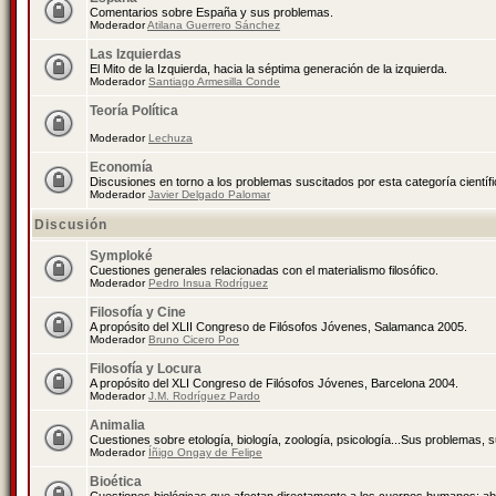
Comentarios sobre España y sus problemas.
Moderador
Atilana Guerrero Sánchez
Las Izquierdas
El Mito de la Izquierda, hacia la séptima generación de la izquierda.
Moderador
Santiago Armesilla Conde
Teoría Política
Moderador
Lechuza
Economía
Discusiones en torno a los problemas suscitados por esta categoría científ
Moderador
Javier Delgado Palomar
Discusión
Symploké
Cuestiones generales relacionadas con el materialismo filosófico.
Moderador
Pedro Insua Rodríguez
Filosofía y Cine
A propósito del XLII Congreso de Filósofos Jóvenes, Salamanca 2005.
Moderador
Bruno Cicero Poo
Filosofía y Locura
A propósito del XLI Congreso de Filósofos Jóvenes, Barcelona 2004.
Moderador
J.M. Rodríguez Pardo
Animalia
Cuestiones sobre etología, biología, zoología, psicología...Sus problemas, 
Moderador
Íñigo Ongay de Felipe
Bioética