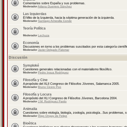
Comentarios sobre España y sus problemas.
Moderador
Atilana Guerrero Sánchez
Las Izquierdas
El Mito de la Izquierda, hacia la séptima generación de la izquierda.
Moderador
Santiago Armesilla Conde
Teoría Política
Moderador
Lechuza
Economía
Discusiones en torno a los problemas suscitados por esta categoría científ
Moderador
Javier Delgado Palomar
Discusión
Symploké
Cuestiones generales relacionadas con el materialismo filosófico.
Moderador
Pedro Insua Rodríguez
Filosofía y Cine
A propósito del XLII Congreso de Filósofos Jóvenes, Salamanca 2005.
Moderador
Bruno Cicero Poo
Filosofía y Locura
A propósito del XLI Congreso de Filósofos Jóvenes, Barcelona 2004.
Moderador
J.M. Rodríguez Pardo
Animalia
Cuestiones sobre etología, biología, zoología, psicología...Sus problemas, 
Moderador
Íñigo Ongay de Felipe
Bioética