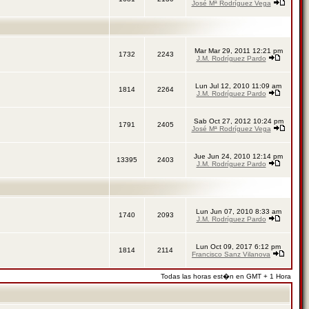
José Mª Rodríguez Vega
Mar Mar 29, 2011 12:21 pm
1732
2243
J.M. Rodríguez Pardo
Lun Jul 12, 2010 11:09 am
1814
2264
J.M. Rodríguez Pardo
Sab Oct 27, 2012 10:24 pm
1791
2405
José Mª Rodríguez Vega
Jue Jun 24, 2010 12:14 pm
13395
2403
J.M. Rodríguez Pardo
Lun Jun 07, 2010 8:33 am
1740
2093
J.M. Rodríguez Pardo
Lun Oct 09, 2017 6:12 pm
1814
2114
Francisco Sanz Vilanova
Todas las horas est�n en GMT + 1 Hora