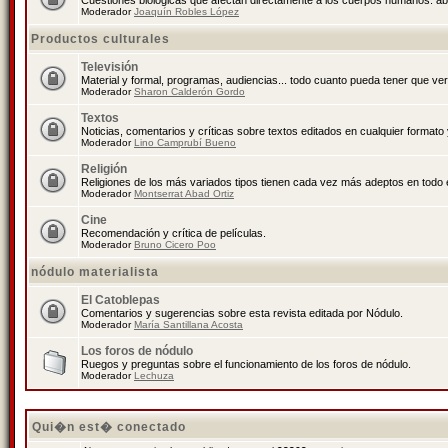
Cuestiones biológicas que afectan directamente a los cuerpos humanos: abo
Moderador
Joaquín Robles López
Productos culturales
Televisión
Material y formal, programas, audiencias... todo cuanto pueda tener que ver
Moderador
Sharon Calderón Gordo
Textos
Noticias, comentarios y críticas sobre textos editados en cualquier formato y
Moderador
Lino Camprubí Bueno
Religión
Religiones de los más variados tipos tienen cada vez más adeptos en todo 
Moderador
Montserrat Abad Ortiz
Cine
Recomendación y crítica de películas.
Moderador
Bruno Cicero Poo
nódulo materialista
El Catoblepas
Comentarios y sugerencias sobre esta revista editada por Nódulo.
Moderador
María Santillana Acosta
Los foros de nódulo
Ruegos y preguntas sobre el funcionamiento de los foros de nódulo.
Moderador
Lechuza
Qui�n est� conectado