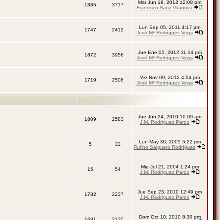
Mar Jun 19, 2012 12:08 pm
1885
3717
Francisco Sanz Vilanova
Lun Sep 05, 2011 4:17 pm
1747
2412
José Mª Rodríguez Vega
Jue Ene 05, 2012 11:14 pm
1872
3956
José Mª Rodríguez Vega
Vie Nov 09, 2012 4:04 pm
1719
2506
José Mª Rodríguez Vega
Jue Jun 24, 2010 10:09 am
1809
2583
J.M. Rodríguez Pardo
Lun May 30, 2005 5:22 pm
5
33
Rufino Salguero Rodríguez
Mie Jul 21, 2004 1:24 pm
15
54
J.M. Rodríguez Pardo
Jue Sep 23, 2010 12:49 pm
1782
2237
J.M. Rodríguez Pardo
Dom Oct 10, 2010 8:30 pm
1681
2130