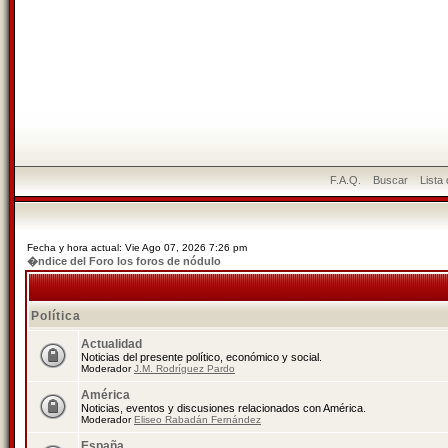
F.A.Q.
Buscar
Lista
Fecha y hora actual: Vie Ago 07, 2026 7:26 pm
�ndice del Foro los foros de nódulo
Política
Actualidad
Noticias del presente político, económico y social.
Moderador
J.M. Rodríguez Pardo
América
Noticias, eventos y discusiones relacionados con América.
Moderador
Eliseo Rabadán Fernández
España