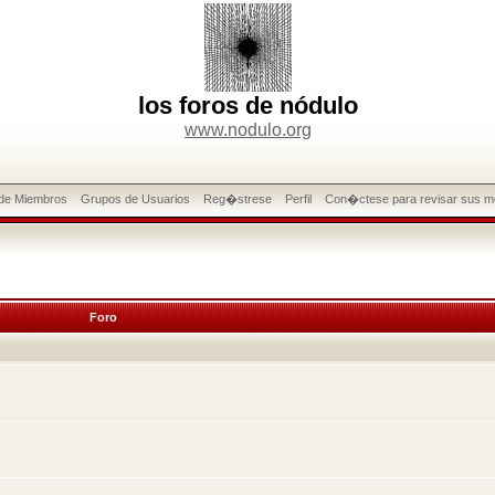
los foros de nódulo
www.nodulo.org
 de Miembros
Grupos de Usuarios
Reg�strese
Perfil
Con�ctese para revisar sus m
Foro