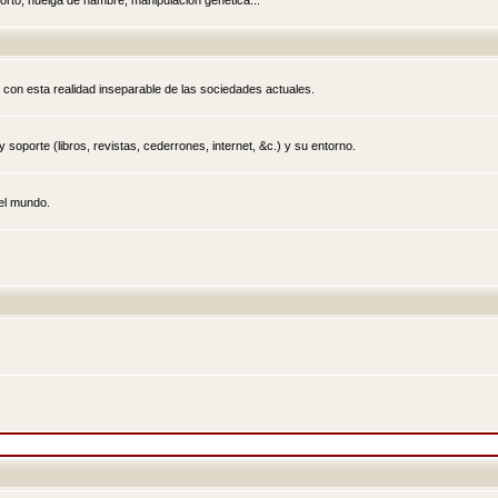
rto, huelga de hambre, manipulación genética...
 con esta realidad inseparable de las sociedades actuales.
 soporte (libros, revistas, cederrones, internet, &c.) y su entorno.
el mundo.