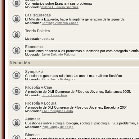
Comentarios sobre España y sus problemas.
Moderador
Atilana Guerrero Sánchez
Las Izquierdas
El Mito de la Izquierda, hacia la séptima generación de la izquierda.
Moderador
Santiago Armesilla Conde
Teoría Política
Moderador
Lechuza
Economía
Discusiones en torno a los problemas suscitados por esta categoría científ
Moderador
Javier Delgado Palomar
Discusión
Symploké
Cuestiones generales relacionadas con el materialismo filosófico.
Moderador
Pedro Insua Rodríguez
Filosofía y Cine
A propósito del XLII Congreso de Filósofos Jóvenes, Salamanca 2005.
Moderador
Bruno Cicero Poo
Filosofía y Locura
A propósito del XLI Congreso de Filósofos Jóvenes, Barcelona 2004.
Moderador
J.M. Rodríguez Pardo
Animalia
Cuestiones sobre etología, biología, zoología, psicología...Sus problemas, 
Moderador
Íñigo Ongay de Felipe
Bioética