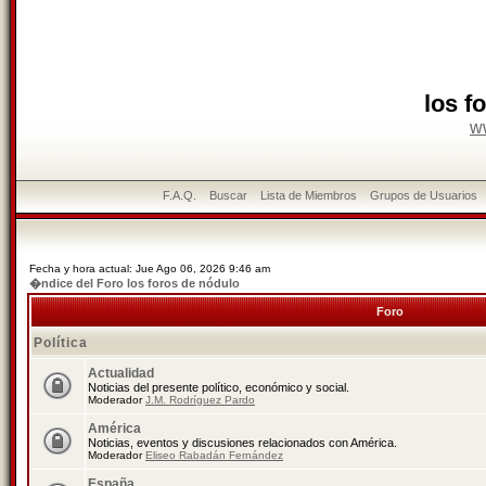
los f
w
F.A.Q.
Buscar
Lista de Miembros
Grupos de Usuarios
Fecha y hora actual: Jue Ago 06, 2026 9:46 am
�ndice del Foro los foros de nódulo
Foro
Política
Actualidad
Noticias del presente político, económico y social.
Moderador
J.M. Rodríguez Pardo
América
Noticias, eventos y discusiones relacionados con América.
Moderador
Eliseo Rabadán Fernández
España