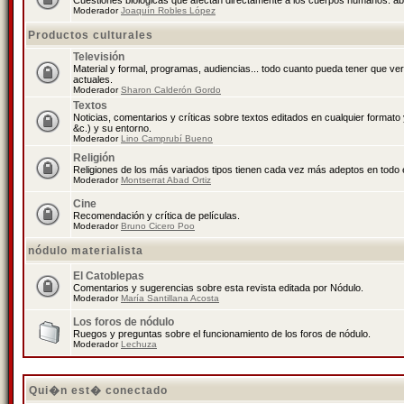
Cuestiones biológicas que afectan directamente a los cuerpos humanos: abo
Moderador
Joaquín Robles López
Productos culturales
Televisión
Material y formal, programas, audiencias... todo cuanto pueda tener que ve
actuales.
Moderador
Sharon Calderón Gordo
Textos
Noticias, comentarios y críticas sobre textos editados en cualquier formato y
&c.) y su entorno.
Moderador
Lino Camprubí Bueno
Religión
Religiones de los más variados tipos tienen cada vez más adeptos en todo 
Moderador
Montserrat Abad Ortiz
Cine
Recomendación y crítica de películas.
Moderador
Bruno Cicero Poo
nódulo materialista
El Catoblepas
Comentarios y sugerencias sobre esta revista editada por Nódulo.
Moderador
María Santillana Acosta
Los foros de nódulo
Ruegos y preguntas sobre el funcionamiento de los foros de nódulo.
Moderador
Lechuza
Qui�n est� conectado