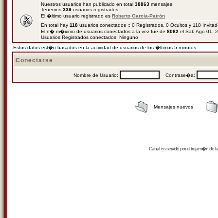
Nuestros usuarios han publicado en total
38863
mensajes
Tenemos
339
usuarios registrados
El �ltimo usuario registrado es
Roberto García-Patrón
En total hay
118
usuarios conectados :: 0 Registrados, 0 Ocultos y 118 Invita
El n� m�ximo de usuarios conectados a la vez fue de
8082
el Sab Ago 01, 
Usuarios Registrados conectados: Ninguno
Estos datos est�n basados en la actividad de usuarios de los �ltimos 5 minutos
Conectarse
Nombre de Usuario:
Contrase�a:
Mensajes nuevos
Canal
rss
servido por el
trujam�n
de la