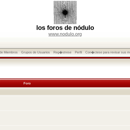
los foros de nódulo
www.nodulo.org
 de Miembros
Grupos de Usuarios
Reg�strese
Perfil
Con�ctese para revisar sus m
Foro