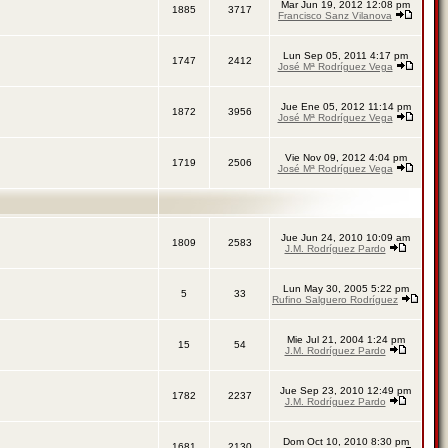
Mar Jun 19, 2012 12:08 pm
1885
3717
Francisco Sanz Vilanova
Lun Sep 05, 2011 4:17 pm
1747
2412
José Mª Rodríguez Vega
Jue Ene 05, 2012 11:14 pm
1872
3956
José Mª Rodríguez Vega
Vie Nov 09, 2012 4:04 pm
1719
2506
José Mª Rodríguez Vega
Jue Jun 24, 2010 10:09 am
1809
2583
J.M. Rodríguez Pardo
Lun May 30, 2005 5:22 pm
5
33
Rufino Salguero Rodríguez
Mie Jul 21, 2004 1:24 pm
15
54
J.M. Rodríguez Pardo
Jue Sep 23, 2010 12:49 pm
1782
2237
J.M. Rodríguez Pardo
Dom Oct 10, 2010 8:30 pm
1681
2130