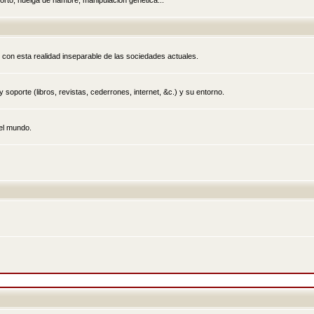
rto, huelga de hambre, manipulación genética...
 con esta realidad inseparable de las sociedades actuales.
 soporte (libros, revistas, cederrones, internet, &c.) y su entorno.
el mundo.