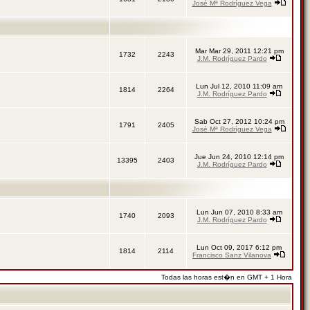
José Mª Rodríguez Vega
Mar Mar 29, 2011 12:21 pm
1732
2243
J.M. Rodríguez Pardo
Lun Jul 12, 2010 11:09 am
1814
2264
J.M. Rodríguez Pardo
Sab Oct 27, 2012 10:24 pm
1791
2405
José Mª Rodríguez Vega
Jue Jun 24, 2010 12:14 pm
13395
2403
J.M. Rodríguez Pardo
Lun Jun 07, 2010 8:33 am
1740
2093
J.M. Rodríguez Pardo
Lun Oct 09, 2017 6:12 pm
1814
2114
Francisco Sanz Vilanova
Todas las horas est�n en GMT + 1 Hora