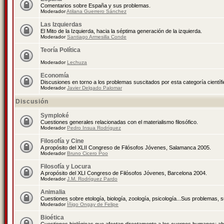
Comentarios sobre España y sus problemas.
Moderador
Atilana Guerrero Sánchez
Las Izquierdas
El Mito de la Izquierda, hacia la séptima generación de la izquierda.
Moderador
Santiago Armesilla Conde
Teoría Política
Moderador
Lechuza
Economía
Discusiones en torno a los problemas suscitados por esta categoría científ
Moderador
Javier Delgado Palomar
Discusión
Symploké
Cuestiones generales relacionadas con el materialismo filosófico.
Moderador
Pedro Insua Rodríguez
Filosofía y Cine
A propósito del XLII Congreso de Filósofos Jóvenes, Salamanca 2005.
Moderador
Bruno Cicero Poo
Filosofía y Locura
A propósito del XLI Congreso de Filósofos Jóvenes, Barcelona 2004.
Moderador
J.M. Rodríguez Pardo
Animalia
Cuestiones sobre etología, biología, zoología, psicología...Sus problemas, 
Moderador
Íñigo Ongay de Felipe
Bioética