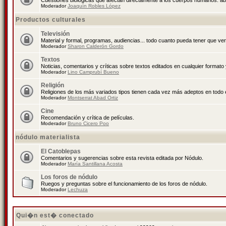
Cuestiones biológicas que afectan directamente a los cuerpos humanos: abo
Moderador
Joaquín Robles López
Productos culturales
Televisión
Material y formal, programas, audiencias... todo cuanto pueda tener que ver
Moderador
Sharon Calderón Gordo
Textos
Noticias, comentarios y críticas sobre textos editados en cualquier formato y
Moderador
Lino Camprubí Bueno
Religión
Religiones de los más variados tipos tienen cada vez más adeptos en todo 
Moderador
Montserrat Abad Ortiz
Cine
Recomendación y crítica de películas.
Moderador
Bruno Cicero Poo
nódulo materialista
El Catoblepas
Comentarios y sugerencias sobre esta revista editada por Nódulo.
Moderador
María Santillana Acosta
Los foros de nódulo
Ruegos y preguntas sobre el funcionamiento de los foros de nódulo.
Moderador
Lechuza
Qui�n est� conectado