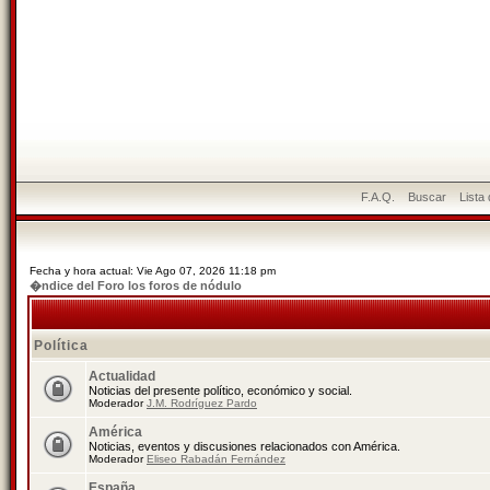
F.A.Q.
Buscar
Lista
Fecha y hora actual: Vie Ago 07, 2026 11:18 pm
�ndice del Foro los foros de nódulo
Política
Actualidad
Noticias del presente político, económico y social.
Moderador
J.M. Rodríguez Pardo
América
Noticias, eventos y discusiones relacionados con América.
Moderador
Eliseo Rabadán Fernández
España