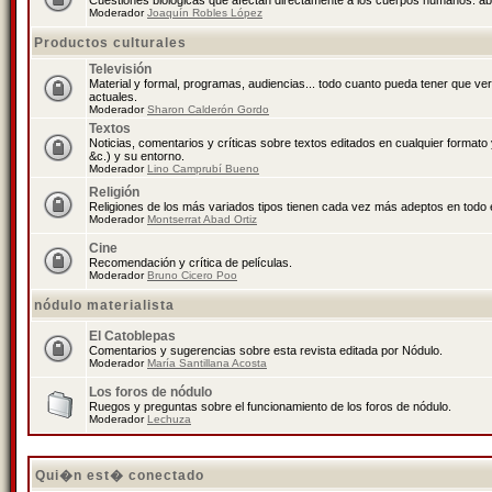
Cuestiones biológicas que afectan directamente a los cuerpos humanos: abo
Moderador
Joaquín Robles López
Productos culturales
Televisión
Material y formal, programas, audiencias... todo cuanto pueda tener que ve
actuales.
Moderador
Sharon Calderón Gordo
Textos
Noticias, comentarios y críticas sobre textos editados en cualquier formato y
&c.) y su entorno.
Moderador
Lino Camprubí Bueno
Religión
Religiones de los más variados tipos tienen cada vez más adeptos en todo 
Moderador
Montserrat Abad Ortiz
Cine
Recomendación y crítica de películas.
Moderador
Bruno Cicero Poo
nódulo materialista
El Catoblepas
Comentarios y sugerencias sobre esta revista editada por Nódulo.
Moderador
María Santillana Acosta
Los foros de nódulo
Ruegos y preguntas sobre el funcionamiento de los foros de nódulo.
Moderador
Lechuza
Qui�n est� conectado