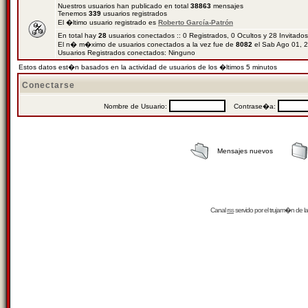
Nuestros usuarios han publicado en total
38863
mensajes
Tenemos
339
usuarios registrados
El �ltimo usuario registrado es
Roberto García-Patrón
En total hay
28
usuarios conectados :: 0 Registrados, 0 Ocultos y 28 Invitado
El n� m�ximo de usuarios conectados a la vez fue de
8082
el Sab Ago 01, 
Usuarios Registrados conectados: Ninguno
Estos datos est�n basados en la actividad de usuarios de los �ltimos 5 minutos
Conectarse
Nombre de Usuario:
Contrase�a:
Mensajes nuevos
Canal
rss
servido por el
trujam�n
de la