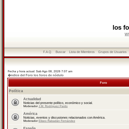
los f
w
F.A.Q.
Buscar
Lista de Miembros
Grupos de Usuarios
Fecha y hora actual: Sab Ago 08, 2026 7:07 am
�ndice del Foro los foros de nódulo
Foro
Política
Actualidad
Noticias del presente político, económico y social.
Moderador
J.M. Rodríguez Pardo
América
Noticias, eventos y discusiones relacionados con América.
Moderador
Eliseo Rabadán Fernández
España