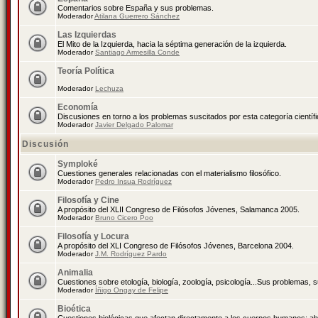
Comentarios sobre España y sus problemas.
Moderador
Atilana Guerrero Sánchez
Las Izquierdas
El Mito de la Izquierda, hacia la séptima generación de la izquierda.
Moderador
Santiago Armesilla Conde
Teoría Política
Moderador
Lechuza
Economía
Discusiones en torno a los problemas suscitados por esta categoría científ
Moderador
Javier Delgado Palomar
Discusión
Symploké
Cuestiones generales relacionadas con el materialismo filosófico.
Moderador
Pedro Insua Rodríguez
Filosofía y Cine
A propósito del XLII Congreso de Filósofos Jóvenes, Salamanca 2005.
Moderador
Bruno Cicero Poo
Filosofía y Locura
A propósito del XLI Congreso de Filósofos Jóvenes, Barcelona 2004.
Moderador
J.M. Rodríguez Pardo
Animalia
Cuestiones sobre etología, biología, zoología, psicología...Sus problemas, 
Moderador
Íñigo Ongay de Felipe
Bioética