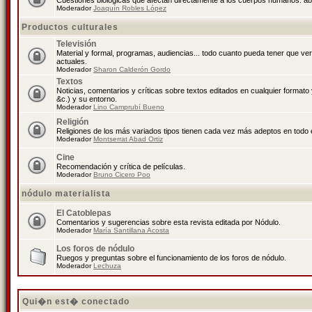
Cuestiones biológicas que afectan directamente a los cuerpos humanos: abo
Moderador
Joaquín Robles López
Productos culturales
Televisión
Material y formal, programas, audiencias... todo cuanto pueda tener que ve
actuales.
Moderador
Sharon Calderón Gordo
Textos
Noticias, comentarios y críticas sobre textos editados en cualquier formato y
&c.) y su entorno.
Moderador
Lino Camprubí Bueno
Religión
Religiones de los más variados tipos tienen cada vez más adeptos en todo 
Moderador
Montserrat Abad Ortiz
Cine
Recomendación y crítica de películas.
Moderador
Bruno Cicero Poo
nódulo materialista
El Catoblepas
Comentarios y sugerencias sobre esta revista editada por Nódulo.
Moderador
María Santillana Acosta
Los foros de nódulo
Ruegos y preguntas sobre el funcionamiento de los foros de nódulo.
Moderador
Lechuza
Qui�n est� conectado