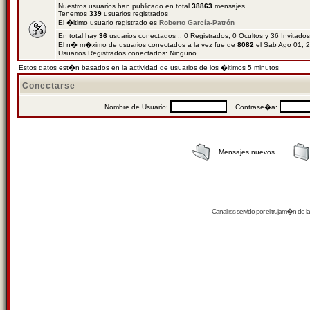
Nuestros usuarios han publicado en total
38863
mensajes
Tenemos
339
usuarios registrados
El �ltimo usuario registrado es
Roberto García-Patrón
En total hay
36
usuarios conectados :: 0 Registrados, 0 Ocultos y 36 Invitado
El n� m�ximo de usuarios conectados a la vez fue de
8082
el Sab Ago 01, 
Usuarios Registrados conectados: Ninguno
Estos datos est�n basados en la actividad de usuarios de los �ltimos 5 minutos
Conectarse
Nombre de Usuario:
Contrase�a:
Mensajes nuevos
Canal
rss
servido por el
trujam�n
de la