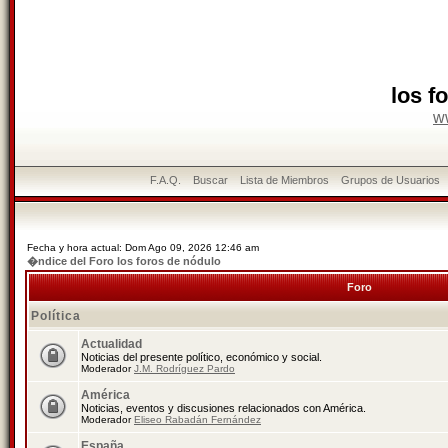
los f
w
F.A.Q.
Buscar
Lista de Miembros
Grupos de Usuarios
Fecha y hora actual: Dom Ago 09, 2026 12:46 am
�ndice del Foro los foros de nódulo
Foro
Política
Actualidad
Noticias del presente político, económico y social.
Moderador
J.M. Rodríguez Pardo
América
Noticias, eventos y discusiones relacionados con América.
Moderador
Eliseo Rabadán Fernández
España