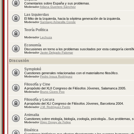
Comentarios sobre España y sus problemas.
Moderador
Atilana Guerrero Sánchez
Las Izquierdas
El Mito de la Izquierda, hacia la séptima generación de la izquierda.
Moderador
Santiago Armesilla Conde
Teoría Política
Moderador
Lechuza
Economía
Discusiones en torno a los problemas suscitados por esta categoría científ
Moderador
Javier Delgado Palomar
Discusión
Symploké
Cuestiones generales relacionadas con el materialismo filosófico.
Moderador
Pedro Insua Rodríguez
Filosofía y Cine
A propósito del XLII Congreso de Filósofos Jóvenes, Salamanca 2005.
Moderador
Bruno Cicero Poo
Filosofía y Locura
A propósito del XLI Congreso de Filósofos Jóvenes, Barcelona 2004.
Moderador
J.M. Rodríguez Pardo
Animalia
Cuestiones sobre etología, biología, zoología, psicología...Sus problemas, 
Moderador
Íñigo Ongay de Felipe
Bioética