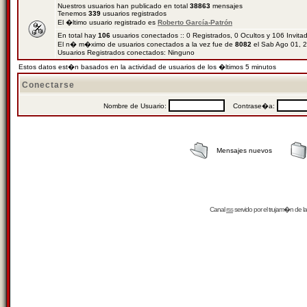
Nuestros usuarios han publicado en total
38863
mensajes
Tenemos
339
usuarios registrados
El �ltimo usuario registrado es
Roberto García-Patrón
En total hay
106
usuarios conectados :: 0 Registrados, 0 Ocultos y 106 Invit
El n� m�ximo de usuarios conectados a la vez fue de
8082
el Sab Ago 01, 
Usuarios Registrados conectados: Ninguno
Estos datos est�n basados en la actividad de usuarios de los �ltimos 5 minutos
Conectarse
Nombre de Usuario:
Contrase�a:
Mensajes nuevos
Canal
rss
servido por el
trujam�n
de la