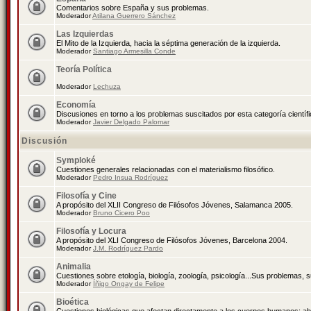
Comentarios sobre España y sus problemas.
Moderador
Atilana Guerrero Sánchez
Las Izquierdas
El Mito de la Izquierda, hacia la séptima generación de la izquierda.
Moderador
Santiago Armesilla Conde
Teoría Política
Moderador
Lechuza
Economía
Discusiones en torno a los problemas suscitados por esta categoría científ
Moderador
Javier Delgado Palomar
Discusión
Symploké
Cuestiones generales relacionadas con el materialismo filosófico.
Moderador
Pedro Insua Rodríguez
Filosofía y Cine
A propósito del XLII Congreso de Filósofos Jóvenes, Salamanca 2005.
Moderador
Bruno Cicero Poo
Filosofía y Locura
A propósito del XLI Congreso de Filósofos Jóvenes, Barcelona 2004.
Moderador
J.M. Rodríguez Pardo
Animalia
Cuestiones sobre etología, biología, zoología, psicología...Sus problemas, 
Moderador
Íñigo Ongay de Felipe
Bioética