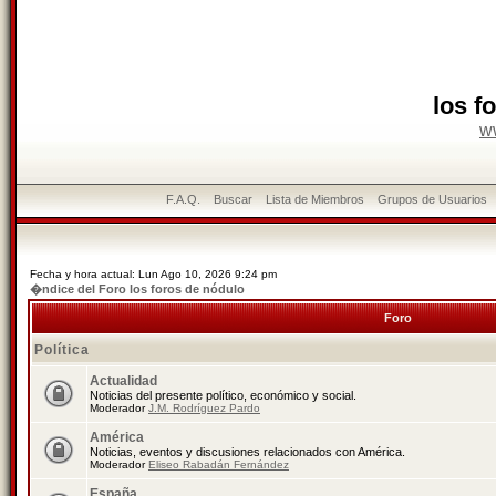
los f
w
F.A.Q.
Buscar
Lista de Miembros
Grupos de Usuarios
Fecha y hora actual: Lun Ago 10, 2026 9:24 pm
�ndice del Foro los foros de nódulo
Foro
Política
Actualidad
Noticias del presente político, económico y social.
Moderador
J.M. Rodríguez Pardo
América
Noticias, eventos y discusiones relacionados con América.
Moderador
Eliseo Rabadán Fernández
España