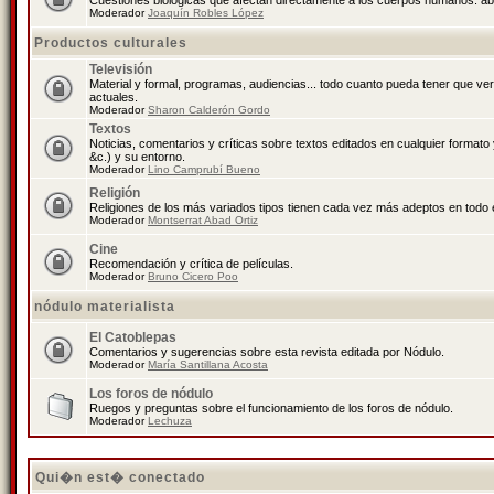
Cuestiones biológicas que afectan directamente a los cuerpos humanos: abo
Moderador
Joaquín Robles López
Productos culturales
Televisión
Material y formal, programas, audiencias... todo cuanto pueda tener que ve
actuales.
Moderador
Sharon Calderón Gordo
Textos
Noticias, comentarios y críticas sobre textos editados en cualquier formato y
&c.) y su entorno.
Moderador
Lino Camprubí Bueno
Religión
Religiones de los más variados tipos tienen cada vez más adeptos en todo 
Moderador
Montserrat Abad Ortiz
Cine
Recomendación y crítica de películas.
Moderador
Bruno Cicero Poo
nódulo materialista
El Catoblepas
Comentarios y sugerencias sobre esta revista editada por Nódulo.
Moderador
María Santillana Acosta
Los foros de nódulo
Ruegos y preguntas sobre el funcionamiento de los foros de nódulo.
Moderador
Lechuza
Qui�n est� conectado