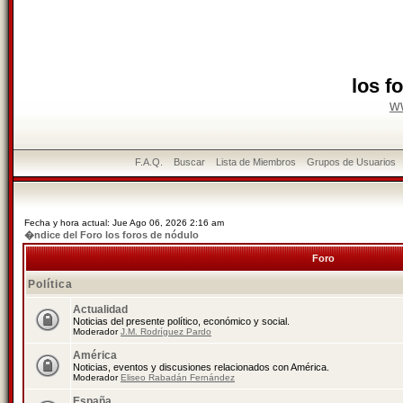
los f
w
F.A.Q.
Buscar
Lista de Miembros
Grupos de Usuarios
Fecha y hora actual: Jue Ago 06, 2026 2:16 am
�ndice del Foro los foros de nódulo
Foro
Política
Actualidad
Noticias del presente político, económico y social.
Moderador
J.M. Rodríguez Pardo
América
Noticias, eventos y discusiones relacionados con América.
Moderador
Eliseo Rabadán Fernández
España