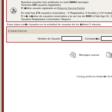
Nuestros usuarios han publicado en total
38863
mensajes
Tenemos
339
usuarios registrados
El �ltimo usuario registrado es
Roberto García-Patrón
En total hay
174
usuarios conectados :: 0 Registrados, 0 Ocultos y 174 Invit
El n� m�ximo de usuarios conectados a la vez fue de
8082
el Sab Ago 01, 
Usuarios Registrados conectados: Ninguno
Estos datos est�n basados en la actividad de usuarios de los �ltimos 5 minutos
Conectarse
Nombre de Usuario:
Contrase�a:
Mensajes nuevos
Canal
rss
servido por el
trujam�n
de la