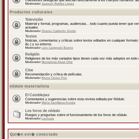
Cuestiones biológicas que afectan directamente a los cuerpos humanos: abo
Moderador
Joaquín Robles López
Productos culturales
Televisión
Material y formal, programas, audiencias... todo cuanto pueda tener que ve
actuales.
Moderador
Sharon Calderón Gordo
Textos
Noticias, comentarios y críticas sobre textos editados en cualquier formato y
&c.) y su entorno.
Moderador
Lino Camprubí Bueno
Religión
Religiones de los más variados tipos tienen cada vez más adeptos en todo 
Moderador
Montserrat Abad Ortiz
Cine
Recomendación y crítica de películas.
Moderador
Bruno Cicero Poo
nódulo materialista
El Catoblepas
Comentarios y sugerencias sobre esta revista editada por Nódulo.
Moderador
María Santillana Acosta
Los foros de nódulo
Ruegos y preguntas sobre el funcionamiento de los foros de nódulo.
Moderador
Lechuza
Qui�n est� conectado