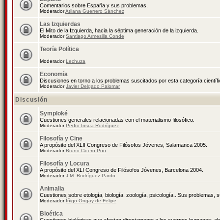
Comentarios sobre España y sus problemas.
Moderador
Atilana Guerrero Sánchez
Las Izquierdas
El Mito de la Izquierda, hacia la séptima generación de la izquierda.
Moderador
Santiago Armesilla Conde
Teoría Política
Moderador
Lechuza
Economía
Discusiones en torno a los problemas suscitados por esta categoría científ
Moderador
Javier Delgado Palomar
Discusión
Symploké
Cuestiones generales relacionadas con el materialismo filosófico.
Moderador
Pedro Insua Rodríguez
Filosofía y Cine
A propósito del XLII Congreso de Filósofos Jóvenes, Salamanca 2005.
Moderador
Bruno Cicero Poo
Filosofía y Locura
A propósito del XLI Congreso de Filósofos Jóvenes, Barcelona 2004.
Moderador
J.M. Rodríguez Pardo
Animalia
Cuestiones sobre etología, biología, zoología, psicología...Sus problemas, 
Moderador
Íñigo Ongay de Felipe
Bioética