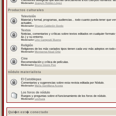
Cuestiones biológicas que afectan directamente a los cuerpos humanos: abo
Moderador
Joaquín Robles López
Productos culturales
Televisión
Material y formal, programas, audiencias... todo cuanto pueda tener que ve
actuales.
Moderador
Sharon Calderón Gordo
Textos
Noticias, comentarios y críticas sobre textos editados en cualquier formato y
&c.) y su entorno.
Moderador
Lino Camprubí Bueno
Religión
Religiones de los más variados tipos tienen cada vez más adeptos en todo 
Moderador
Montserrat Abad Ortiz
Cine
Recomendación y crítica de películas.
Moderador
Bruno Cicero Poo
nódulo materialista
El Catoblepas
Comentarios y sugerencias sobre esta revista editada por Nódulo.
Moderador
María Santillana Acosta
Los foros de nódulo
Ruegos y preguntas sobre el funcionamiento de los foros de nódulo.
Moderador
Lechuza
Qui�n est� conectado