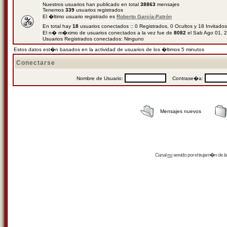
Nuestros usuarios han publicado en total
38863
mensajes
Tenemos
339
usuarios registrados
El �ltimo usuario registrado es
Roberto García-Patrón
En total hay
18
usuarios conectados :: 0 Registrados, 0 Ocultos y 18 Invitado
El n� m�ximo de usuarios conectados a la vez fue de
8082
el Sab Ago 01, 
Usuarios Registrados conectados: Ninguno
Estos datos est�n basados en la actividad de usuarios de los �ltimos 5 minutos
Conectarse
Nombre de Usuario:
Contrase�a:
Mensajes nuevos
Canal
rss
servido por el
trujam�n
de la