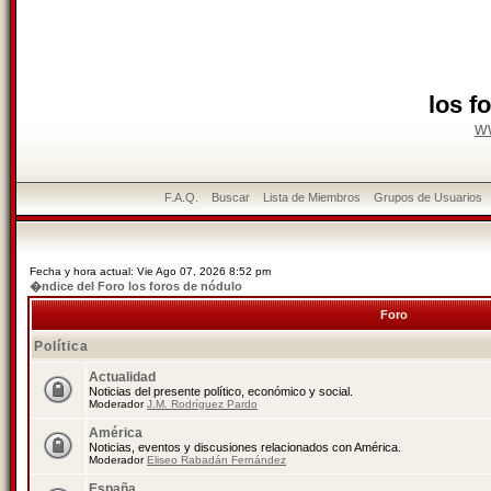
los f
w
F.A.Q.
Buscar
Lista de Miembros
Grupos de Usuarios
Fecha y hora actual: Vie Ago 07, 2026 8:52 pm
�ndice del Foro los foros de nódulo
Foro
Política
Actualidad
Noticias del presente político, económico y social.
Moderador
J.M. Rodríguez Pardo
América
Noticias, eventos y discusiones relacionados con América.
Moderador
Eliseo Rabadán Fernández
España