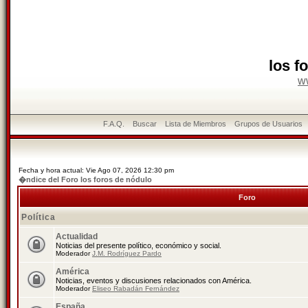
los f
w
F.A.Q.
Buscar
Lista de Miembros
Grupos de Usuarios
Fecha y hora actual: Vie Ago 07, 2026 12:30 pm
�ndice del Foro los foros de nódulo
Foro
Política
Actualidad
Noticias del presente político, económico y social.
Moderador
J.M. Rodríguez Pardo
América
Noticias, eventos y discusiones relacionados con América.
Moderador
Eliseo Rabadán Fernández
España