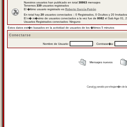
Nuestros usuarios han publicado en total
38863
mensajes
Tenemos
339
usuarios registrados
El �ltimo usuario registrado es
Roberto García-Patrón
En total hay
20
usuarios conectados :: 0 Registrados, 0 Ocultos y 20 Invitado
El n� m�ximo de usuarios conectados a la vez fue de
8082
el Sab Ago 01, 
Usuarios Registrados conectados: Ninguno
Estos datos est�n basados en la actividad de usuarios de los �ltimos 5 minutos
Conectarse
Nombre de Usuario:
Contrase�a:
Mensajes nuevos
Canal
rss
servido por el
trujam�n
de la