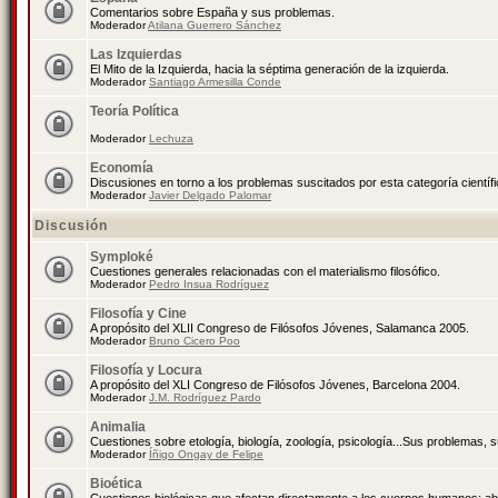
Comentarios sobre España y sus problemas.
Moderador
Atilana Guerrero Sánchez
Las Izquierdas
El Mito de la Izquierda, hacia la séptima generación de la izquierda.
Moderador
Santiago Armesilla Conde
Teoría Política
Moderador
Lechuza
Economía
Discusiones en torno a los problemas suscitados por esta categoría científ
Moderador
Javier Delgado Palomar
Discusión
Symploké
Cuestiones generales relacionadas con el materialismo filosófico.
Moderador
Pedro Insua Rodríguez
Filosofía y Cine
A propósito del XLII Congreso de Filósofos Jóvenes, Salamanca 2005.
Moderador
Bruno Cicero Poo
Filosofía y Locura
A propósito del XLI Congreso de Filósofos Jóvenes, Barcelona 2004.
Moderador
J.M. Rodríguez Pardo
Animalia
Cuestiones sobre etología, biología, zoología, psicología...Sus problemas, 
Moderador
Íñigo Ongay de Felipe
Bioética