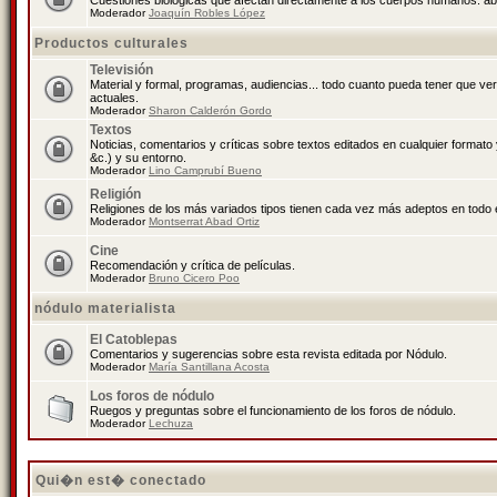
Cuestiones biológicas que afectan directamente a los cuerpos humanos: abo
Moderador
Joaquín Robles López
Productos culturales
Televisión
Material y formal, programas, audiencias... todo cuanto pueda tener que ve
actuales.
Moderador
Sharon Calderón Gordo
Textos
Noticias, comentarios y críticas sobre textos editados en cualquier formato y
&c.) y su entorno.
Moderador
Lino Camprubí Bueno
Religión
Religiones de los más variados tipos tienen cada vez más adeptos en todo 
Moderador
Montserrat Abad Ortiz
Cine
Recomendación y crítica de películas.
Moderador
Bruno Cicero Poo
nódulo materialista
El Catoblepas
Comentarios y sugerencias sobre esta revista editada por Nódulo.
Moderador
María Santillana Acosta
Los foros de nódulo
Ruegos y preguntas sobre el funcionamiento de los foros de nódulo.
Moderador
Lechuza
Qui�n est� conectado