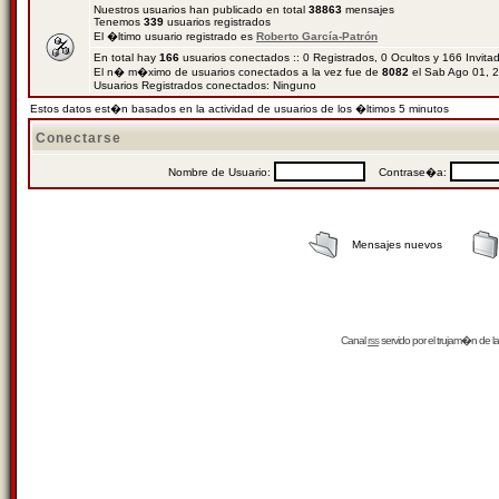
Nuestros usuarios han publicado en total
38863
mensajes
Tenemos
339
usuarios registrados
El �ltimo usuario registrado es
Roberto García-Patrón
En total hay
166
usuarios conectados :: 0 Registrados, 0 Ocultos y 166 Invit
El n� m�ximo de usuarios conectados a la vez fue de
8082
el Sab Ago 01, 
Usuarios Registrados conectados: Ninguno
Estos datos est�n basados en la actividad de usuarios de los �ltimos 5 minutos
Conectarse
Nombre de Usuario:
Contrase�a:
Mensajes nuevos
Canal
rss
servido por el
trujam�n
de la