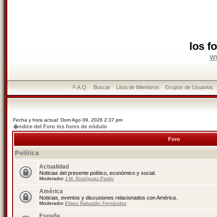
los f
w
F.A.Q.
Buscar
Lista de Miembros
Grupos de Usuarios
Fecha y hora actual: Dom Ago 09, 2026 2:37 pm
�ndice del Foro los foros de nódulo
Foro
Política
Actualidad
Noticias del presente político, económico y social.
Moderador
J.M. Rodríguez Pardo
América
Noticias, eventos y discusiones relacionados con América.
Moderador
Eliseo Rabadán Fernández
España