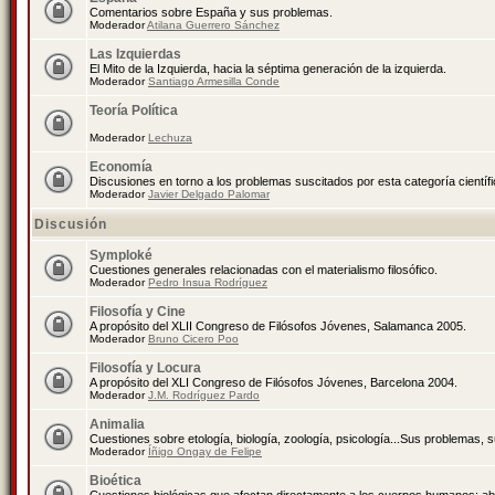
Comentarios sobre España y sus problemas.
Moderador
Atilana Guerrero Sánchez
Las Izquierdas
El Mito de la Izquierda, hacia la séptima generación de la izquierda.
Moderador
Santiago Armesilla Conde
Teoría Política
Moderador
Lechuza
Economía
Discusiones en torno a los problemas suscitados por esta categoría científ
Moderador
Javier Delgado Palomar
Discusión
Symploké
Cuestiones generales relacionadas con el materialismo filosófico.
Moderador
Pedro Insua Rodríguez
Filosofía y Cine
A propósito del XLII Congreso de Filósofos Jóvenes, Salamanca 2005.
Moderador
Bruno Cicero Poo
Filosofía y Locura
A propósito del XLI Congreso de Filósofos Jóvenes, Barcelona 2004.
Moderador
J.M. Rodríguez Pardo
Animalia
Cuestiones sobre etología, biología, zoología, psicología...Sus problemas, 
Moderador
Íñigo Ongay de Felipe
Bioética