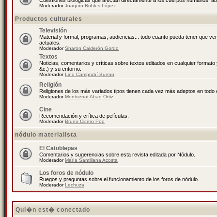
Cuestiones biológicas que afectan directamente a los cuerpos humanos: abo
Moderador
Joaquín Robles López
Productos culturales
Televisión
Material y formal, programas, audiencias... todo cuanto pueda tener que ve
actuales.
Moderador
Sharon Calderón Gordo
Textos
Noticias, comentarios y críticas sobre textos editados en cualquier formato y
&c.) y su entorno.
Moderador
Lino Camprubí Bueno
Religión
Religiones de los más variados tipos tienen cada vez más adeptos en todo 
Moderador
Montserrat Abad Ortiz
Cine
Recomendación y crítica de películas.
Moderador
Bruno Cicero Poo
nódulo materialista
El Catoblepas
Comentarios y sugerencias sobre esta revista editada por Nódulo.
Moderador
María Santillana Acosta
Los foros de nódulo
Ruegos y preguntas sobre el funcionamiento de los foros de nódulo.
Moderador
Lechuza
Qui�n est� conectado