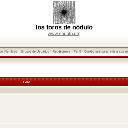
los foros de nódulo
www.nodulo.org
 de Miembros
Grupos de Usuarios
Reg�strese
Perfil
Con�ctese para revisar sus m
Foro