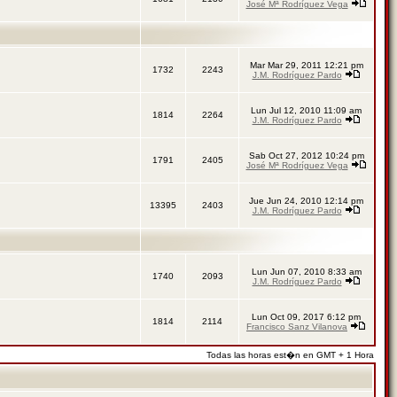
José Mª Rodríguez Vega
Mar Mar 29, 2011 12:21 pm
1732
2243
J.M. Rodríguez Pardo
Lun Jul 12, 2010 11:09 am
1814
2264
J.M. Rodríguez Pardo
Sab Oct 27, 2012 10:24 pm
1791
2405
José Mª Rodríguez Vega
Jue Jun 24, 2010 12:14 pm
13395
2403
J.M. Rodríguez Pardo
Lun Jun 07, 2010 8:33 am
1740
2093
J.M. Rodríguez Pardo
Lun Oct 09, 2017 6:12 pm
1814
2114
Francisco Sanz Vilanova
Todas las horas est�n en GMT + 1 Hora