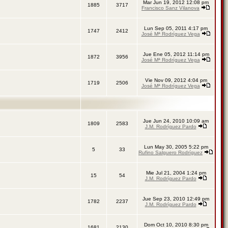
Mar Jun 19, 2012 12:08 pm
1885
3717
Francisco Sanz Vilanova
Lun Sep 05, 2011 4:17 pm
1747
2412
José Mª Rodríguez Vega
Jue Ene 05, 2012 11:14 pm
1872
3956
José Mª Rodríguez Vega
Vie Nov 09, 2012 4:04 pm
1719
2506
José Mª Rodríguez Vega
Jue Jun 24, 2010 10:09 am
1809
2583
J.M. Rodríguez Pardo
Lun May 30, 2005 5:22 pm
5
33
Rufino Salguero Rodríguez
Mie Jul 21, 2004 1:24 pm
15
54
J.M. Rodríguez Pardo
Jue Sep 23, 2010 12:49 pm
1782
2237
J.M. Rodríguez Pardo
Dom Oct 10, 2010 8:30 pm
1681
2130