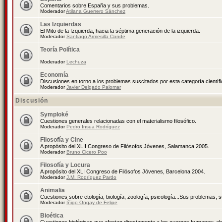
Comentarios sobre España y sus problemas.
Moderador
Atilana Guerrero Sánchez
Las Izquierdas
El Mito de la Izquierda, hacia la séptima generación de la izquierda.
Moderador
Santiago Armesilla Conde
Teoría Política
Moderador
Lechuza
Economía
Discusiones en torno a los problemas suscitados por esta categoría científ
Moderador
Javier Delgado Palomar
Discusión
Symploké
Cuestiones generales relacionadas con el materialismo filosófico.
Moderador
Pedro Insua Rodríguez
Filosofía y Cine
A propósito del XLII Congreso de Filósofos Jóvenes, Salamanca 2005.
Moderador
Bruno Cicero Poo
Filosofía y Locura
A propósito del XLI Congreso de Filósofos Jóvenes, Barcelona 2004.
Moderador
J.M. Rodríguez Pardo
Animalia
Cuestiones sobre etología, biología, zoología, psicología...Sus problemas, 
Moderador
Íñigo Ongay de Felipe
Bioética