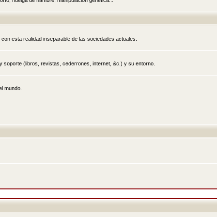
rto, huelga de hambre, manipulación genética...
 con esta realidad inseparable de las sociedades actuales.
 soporte (libros, revistas, cederrones, internet, &c.) y su entorno.
el mundo.