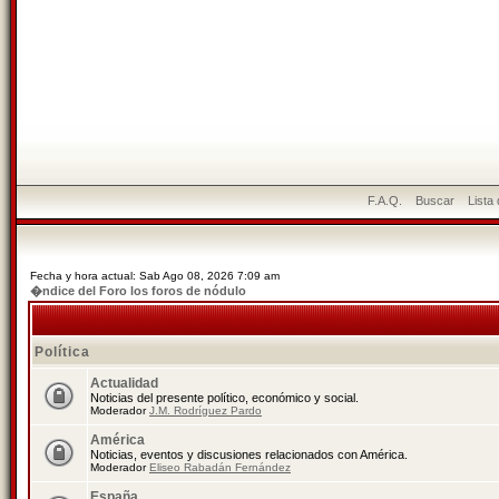
F.A.Q.
Buscar
Lista
Fecha y hora actual: Sab Ago 08, 2026 7:09 am
�ndice del Foro los foros de nódulo
Política
Actualidad
Noticias del presente político, económico y social.
Moderador
J.M. Rodríguez Pardo
América
Noticias, eventos y discusiones relacionados con América.
Moderador
Eliseo Rabadán Fernández
España