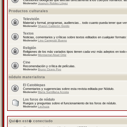
Cuestiones biológicas que afectan directamente a los cuerpos humanos: abo
Moderador
Joaquín Robles López
Productos culturales
Televisión
Material y formal, programas, audiencias... todo cuanto pueda tener que ver
Moderador
Sharon Calderón Gordo
Textos
Noticias, comentarios y críticas sobre textos editados en cualquier formato y
Moderador
Lino Camprubí Bueno
Religión
Religiones de los más variados tipos tienen cada vez más adeptos en todo 
Moderador
Montserrat Abad Ortiz
Cine
Recomendación y crítica de películas.
Moderador
Bruno Cicero Poo
nódulo materialista
El Catoblepas
Comentarios y sugerencias sobre esta revista editada por Nódulo.
Moderador
María Santillana Acosta
Los foros de nódulo
Ruegos y preguntas sobre el funcionamiento de los foros de nódulo.
Moderador
Lechuza
Qui�n est� conectado