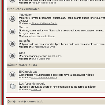
Cuestiones biológicas que afectan directamente a los cuerpos humanos: abo
Moderador
Joaquín Robles López
Productos culturales
Televisión
Material y formal, programas, audiencias... todo cuanto pueda tener que ve
actuales.
Moderador
Sharon Calderón Gordo
Textos
Noticias, comentarios y críticas sobre textos editados en cualquier formato y
&c.) y su entorno.
Moderador
Lino Camprubí Bueno
Religión
Religiones de los más variados tipos tienen cada vez más adeptos en todo 
Moderador
Montserrat Abad Ortiz
Cine
Recomendación y crítica de películas.
Moderador
Bruno Cicero Poo
nódulo materialista
El Catoblepas
Comentarios y sugerencias sobre esta revista editada por Nódulo.
Moderador
María Santillana Acosta
Los foros de nódulo
Ruegos y preguntas sobre el funcionamiento de los foros de nódulo.
Moderador
Lechuza
Qui�n est� conectado