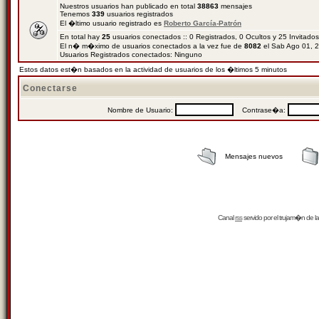
Nuestros usuarios han publicado en total
38863
mensajes
Tenemos
339
usuarios registrados
El �ltimo usuario registrado es
Roberto García-Patrón
En total hay
25
usuarios conectados :: 0 Registrados, 0 Ocultos y 25 Invitado
El n� m�ximo de usuarios conectados a la vez fue de
8082
el Sab Ago 01, 
Usuarios Registrados conectados: Ninguno
Estos datos est�n basados en la actividad de usuarios de los �ltimos 5 minutos
Conectarse
Nombre de Usuario:
Contrase�a:
Mensajes nuevos
Canal
rss
servido por el
trujam�n
de la