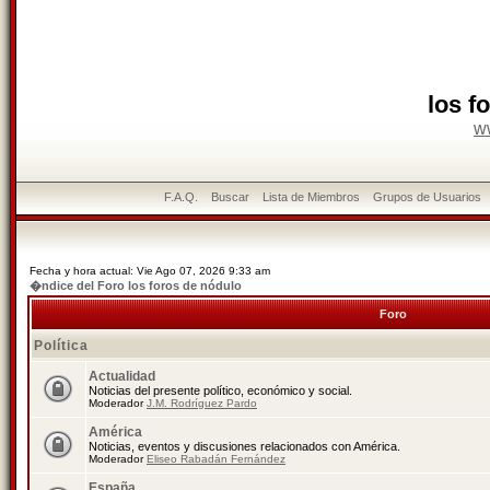
los f
w
F.A.Q.
Buscar
Lista de Miembros
Grupos de Usuarios
Fecha y hora actual: Vie Ago 07, 2026 9:33 am
�ndice del Foro los foros de nódulo
Foro
Política
Actualidad
Noticias del presente político, económico y social.
Moderador
J.M. Rodríguez Pardo
América
Noticias, eventos y discusiones relacionados con América.
Moderador
Eliseo Rabadán Fernández
España