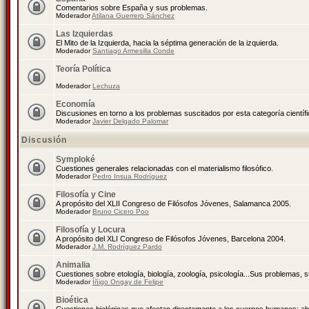
Comentarios sobre España y sus problemas.
Moderador
Atilana Guerrero Sánchez
Las Izquierdas
El Mito de la Izquierda, hacia la séptima generación de la izquierda.
Moderador
Santiago Armesilla Conde
Teoría Política
Moderador
Lechuza
Economía
Discusiones en torno a los problemas suscitados por esta categoría científ
Moderador
Javier Delgado Palomar
Discusión
Symploké
Cuestiones generales relacionadas con el materialismo filosófico.
Moderador
Pedro Insua Rodríguez
Filosofía y Cine
A propósito del XLII Congreso de Filósofos Jóvenes, Salamanca 2005.
Moderador
Bruno Cicero Poo
Filosofía y Locura
A propósito del XLI Congreso de Filósofos Jóvenes, Barcelona 2004.
Moderador
J.M. Rodríguez Pardo
Animalia
Cuestiones sobre etología, biología, zoología, psicología...Sus problemas, 
Moderador
Íñigo Ongay de Felipe
Bioética