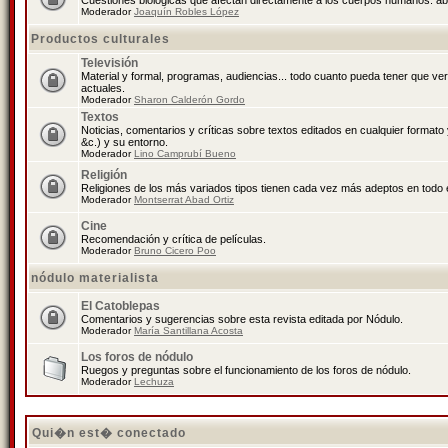
Cuestiones biológicas que afectan directamente a los cuerpos humanos: abo
Moderador
Joaquín Robles López
Productos culturales
Televisión
Material y formal, programas, audiencias... todo cuanto pueda tener que ve
actuales.
Moderador
Sharon Calderón Gordo
Textos
Noticias, comentarios y críticas sobre textos editados en cualquier formato y
&c.) y su entorno.
Moderador
Lino Camprubí Bueno
Religión
Religiones de los más variados tipos tienen cada vez más adeptos en todo 
Moderador
Montserrat Abad Ortiz
Cine
Recomendación y crítica de películas.
Moderador
Bruno Cicero Poo
nódulo materialista
El Catoblepas
Comentarios y sugerencias sobre esta revista editada por Nódulo.
Moderador
María Santillana Acosta
Los foros de nódulo
Ruegos y preguntas sobre el funcionamiento de los foros de nódulo.
Moderador
Lechuza
Qui�n est� conectado