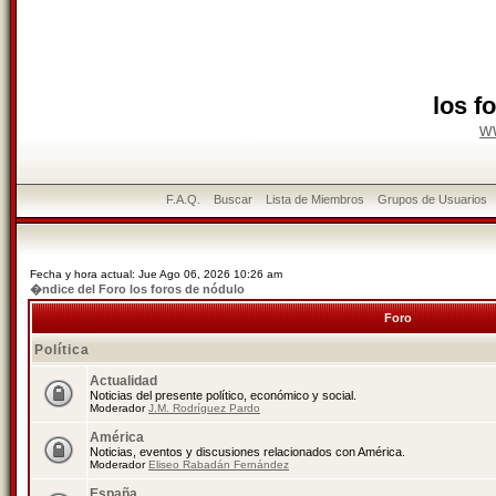
los f
w
F.A.Q.
Buscar
Lista de Miembros
Grupos de Usuarios
Fecha y hora actual: Jue Ago 06, 2026 10:26 am
�ndice del Foro los foros de nódulo
Foro
Política
Actualidad
Noticias del presente político, económico y social.
Moderador
J.M. Rodríguez Pardo
América
Noticias, eventos y discusiones relacionados con América.
Moderador
Eliseo Rabadán Fernández
España