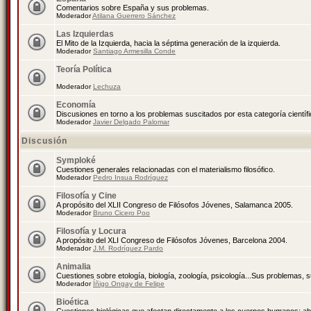
Comentarios sobre España y sus problemas.
Moderador
Atilana Guerrero Sánchez
Las Izquierdas
El Mito de la Izquierda, hacia la séptima generación de la izquierda.
Moderador
Santiago Armesilla Conde
Teoría Política
Moderador
Lechuza
Economía
Discusiones en torno a los problemas suscitados por esta categoría científ
Moderador
Javier Delgado Palomar
Discusión
Symploké
Cuestiones generales relacionadas con el materialismo filosófico.
Moderador
Pedro Insua Rodríguez
Filosofía y Cine
A propósito del XLII Congreso de Filósofos Jóvenes, Salamanca 2005.
Moderador
Bruno Cicero Poo
Filosofía y Locura
A propósito del XLI Congreso de Filósofos Jóvenes, Barcelona 2004.
Moderador
J.M. Rodríguez Pardo
Animalia
Cuestiones sobre etología, biología, zoología, psicología...Sus problemas, 
Moderador
Íñigo Ongay de Felipe
Bioética