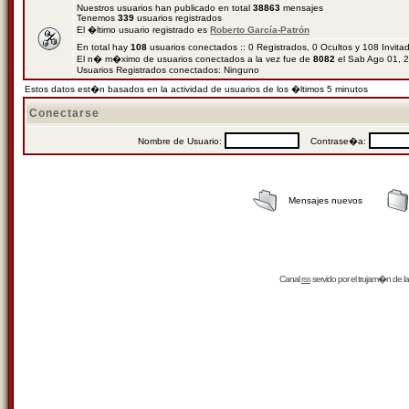
Nuestros usuarios han publicado en total
38863
mensajes
Tenemos
339
usuarios registrados
El �ltimo usuario registrado es
Roberto García-Patrón
En total hay
108
usuarios conectados :: 0 Registrados, 0 Ocultos y 108 Invit
El n� m�ximo de usuarios conectados a la vez fue de
8082
el Sab Ago 01, 
Usuarios Registrados conectados: Ninguno
Estos datos est�n basados en la actividad de usuarios de los �ltimos 5 minutos
Conectarse
Nombre de Usuario:
Contrase�a:
Mensajes nuevos
Canal
rss
servido por el
trujam�n
de la