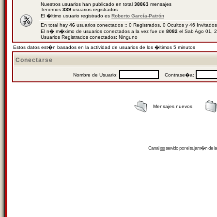
Nuestros usuarios han publicado en total
38863
mensajes
Tenemos
339
usuarios registrados
El �ltimo usuario registrado es
Roberto García-Patrón
En total hay
46
usuarios conectados :: 0 Registrados, 0 Ocultos y 46 Invitado
El n� m�ximo de usuarios conectados a la vez fue de
8082
el Sab Ago 01, 
Usuarios Registrados conectados: Ninguno
Estos datos est�n basados en la actividad de usuarios de los �ltimos 5 minutos
Conectarse
Nombre de Usuario:
Contrase�a:
Mensajes nuevos
Canal
rss
servido por el
trujam�n
de la