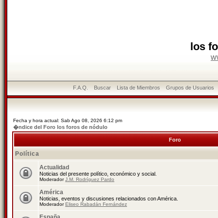
los f
w
F.A.Q.
Buscar
Lista de Miembros
Grupos de Usuarios
Fecha y hora actual: Sab Ago 08, 2026 6:12 pm
�ndice del Foro los foros de nódulo
Foro
Política
Actualidad
Noticias del presente político, económico y social.
Moderador
J.M. Rodríguez Pardo
América
Noticias, eventos y discusiones relacionados con América.
Moderador
Eliseo Rabadán Fernández
España