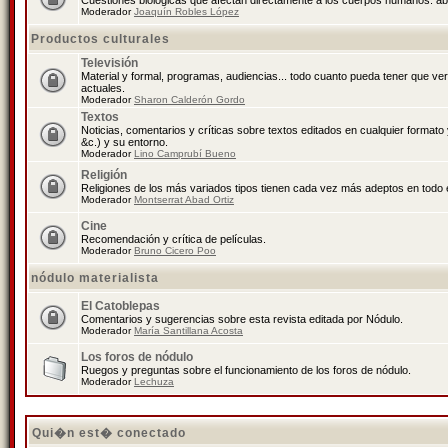
Cuestiones biológicas que afectan directamente a los cuerpos humanos: abo
Moderador
Joaquín Robles López
Productos culturales
Televisión
Material y formal, programas, audiencias... todo cuanto pueda tener que ve
actuales.
Moderador
Sharon Calderón Gordo
Textos
Noticias, comentarios y críticas sobre textos editados en cualquier formato y
&c.) y su entorno.
Moderador
Lino Camprubí Bueno
Religión
Religiones de los más variados tipos tienen cada vez más adeptos en todo 
Moderador
Montserrat Abad Ortiz
Cine
Recomendación y crítica de películas.
Moderador
Bruno Cicero Poo
nódulo materialista
El Catoblepas
Comentarios y sugerencias sobre esta revista editada por Nódulo.
Moderador
María Santillana Acosta
Los foros de nódulo
Ruegos y preguntas sobre el funcionamiento de los foros de nódulo.
Moderador
Lechuza
Qui�n est� conectado