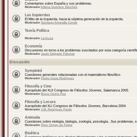
Comentarios sobre España y sus problemas.
Moderador
Atilana Guerrero Sánchez
Las Izquierdas
El Mito de la Izquierda, hacia la séptima generación de la izquierda.
Moderador
Santiago Armesilla Conde
Teoría Política
Moderador
Lechuza
Economía
Discusiones en torno a los problemas suscitados por esta categoría científ
Moderador
Javier Delgado Palomar
Discusión
Symploké
Cuestiones generales relacionadas con el materialismo filosófico.
Moderador
Pedro Insua Rodríguez
Filosofía y Cine
A propósito del XLII Congreso de Filósofos Jóvenes, Salamanca 2005.
Moderador
Bruno Cicero Poo
Filosofía y Locura
A propósito del XLI Congreso de Filósofos Jóvenes, Barcelona 2004.
Moderador
J.M. Rodríguez Pardo
Animalia
Cuestiones sobre etología, biología, zoología, psicología...Sus problemas, 
Moderador
Íñigo Ongay de Felipe
Bioética