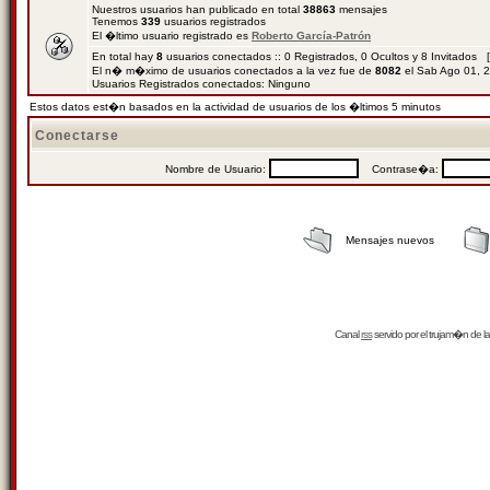
Nuestros usuarios han publicado en total
38863
mensajes
Tenemos
339
usuarios registrados
El �ltimo usuario registrado es
Roberto García-Patrón
En total hay
8
usuarios conectados :: 0 Registrados, 0 Ocultos y 8 Invitados 
El n� m�ximo de usuarios conectados a la vez fue de
8082
el Sab Ago 01, 
Usuarios Registrados conectados: Ninguno
Estos datos est�n basados en la actividad de usuarios de los �ltimos 5 minutos
Conectarse
Nombre de Usuario:
Contrase�a:
Mensajes nuevos
Canal
rss
servido por el
trujam�n
de la