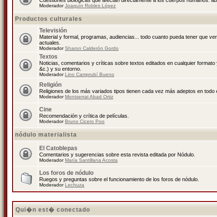
Cuestiones biológicas que afectan directamente a los cuerpos humanos: abo
Moderador
Joaquín Robles López
Productos culturales
Televisión
Material y formal, programas, audiencias... todo cuanto pueda tener que ve
actuales.
Moderador
Sharon Calderón Gordo
Textos
Noticias, comentarios y críticas sobre textos editados en cualquier formato y
&c.) y su entorno.
Moderador
Lino Camprubí Bueno
Religión
Religiones de los más variados tipos tienen cada vez más adeptos en todo 
Moderador
Montserrat Abad Ortiz
Cine
Recomendación y crítica de películas.
Moderador
Bruno Cicero Poo
nódulo materialista
El Catoblepas
Comentarios y sugerencias sobre esta revista editada por Nódulo.
Moderador
María Santillana Acosta
Los foros de nódulo
Ruegos y preguntas sobre el funcionamiento de los foros de nódulo.
Moderador
Lechuza
Qui�n est� conectado