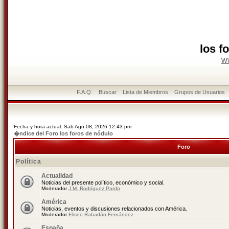
los f
w
F.A.Q.
Buscar
Lista de Miembros
Grupos de Usuarios
Fecha y hora actual: Sab Ago 08, 2026 12:43 pm
�ndice del Foro los foros de nódulo
Foro
Política
Actualidad
Noticias del presente político, económico y social.
Moderador
J.M. Rodríguez Pardo
América
Noticias, eventos y discusiones relacionados con América.
Moderador
Eliseo Rabadán Fernández
España