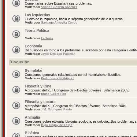
Comentarios sobre España y sus problemas.
Moderador
Atilana Guerrero Sánchez
Las Izquierdas
El Mito de la Izquierda, hacia la séptima generación de la izquierda.
Moderador
Santiago Armesilla Conde
Teoría Política
Moderador
Lechuza
Economía
Discusiones en torno a los problemas suscitados por esta categoría científ
Moderador
Javier Delgado Palomar
Discusión
Symploké
Cuestiones generales relacionadas con el materialismo filosófico.
Moderador
Pedro Insua Rodríguez
Filosofía y Cine
A propósito del XLII Congreso de Filósofos Jóvenes, Salamanca 2005.
Moderador
Bruno Cicero Poo
Filosofía y Locura
A propósito del XLI Congreso de Filósofos Jóvenes, Barcelona 2004.
Moderador
J.M. Rodríguez Pardo
Animalia
Cuestiones sobre etología, biología, zoología, psicología...Sus problemas, 
Moderador
Íñigo Ongay de Felipe
Bioética