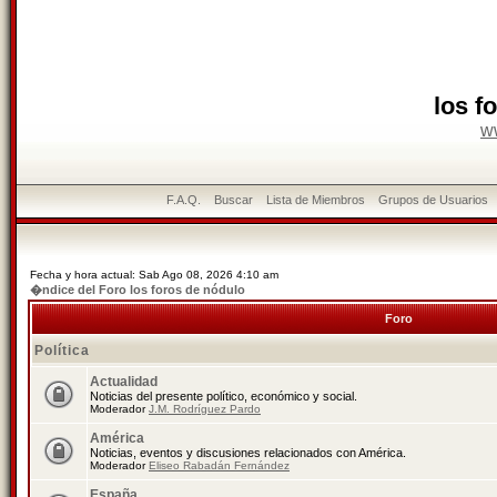
los f
w
F.A.Q.
Buscar
Lista de Miembros
Grupos de Usuarios
Fecha y hora actual: Sab Ago 08, 2026 4:10 am
�ndice del Foro los foros de nódulo
Foro
Política
Actualidad
Noticias del presente político, económico y social.
Moderador
J.M. Rodríguez Pardo
América
Noticias, eventos y discusiones relacionados con América.
Moderador
Eliseo Rabadán Fernández
España