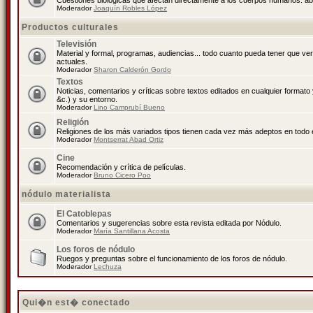
Cuestiones biológicas que afectan directamente a los cuerpos humanos: abo
Moderador
Joaquín Robles López
Productos culturales
Televisión
Material y formal, programas, audiencias... todo cuanto pueda tener que ve
actuales.
Moderador
Sharon Calderón Gordo
Textos
Noticias, comentarios y críticas sobre textos editados en cualquier formato y
&c.) y su entorno.
Moderador
Lino Camprubí Bueno
Religión
Religiones de los más variados tipos tienen cada vez más adeptos en todo 
Moderador
Montserrat Abad Ortiz
Cine
Recomendación y crítica de películas.
Moderador
Bruno Cicero Poo
nódulo materialista
El Catoblepas
Comentarios y sugerencias sobre esta revista editada por Nódulo.
Moderador
María Santillana Acosta
Los foros de nódulo
Ruegos y preguntas sobre el funcionamiento de los foros de nódulo.
Moderador
Lechuza
Qui�n est� conectado