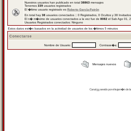
Nuestros usuarios han publicado en total
38863
mensajes
Tenemos
339
usuarios registrados
El �ltimo usuario registrado es
Roberto García-Patrón
En total hay
38
usuarios conectados :: 0 Registrados, 0 Ocultos y 38 Invitado
El n� m�ximo de usuarios conectados a la vez fue de
8082
el Sab Ago 01, 
Usuarios Registrados conectados: Ninguno
Estos datos est�n basados en la actividad de usuarios de los �ltimos 5 minutos
Conectarse
Nombre de Usuario:
Contrase�a:
Mensajes nuevos
Canal
rss
servido por el
trujam�n
de la