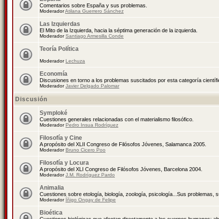
Comentarios sobre España y sus problemas.
Moderador
Atilana Guerrero Sánchez
Las Izquierdas
El Mito de la Izquierda, hacia la séptima generación de la izquierda.
Moderador
Santiago Armesilla Conde
Teoría Política
Moderador
Lechuza
Economía
Discusiones en torno a los problemas suscitados por esta categoría científ
Moderador
Javier Delgado Palomar
Discusión
Symploké
Cuestiones generales relacionadas con el materialismo filosófico.
Moderador
Pedro Insua Rodríguez
Filosofía y Cine
A propósito del XLII Congreso de Filósofos Jóvenes, Salamanca 2005.
Moderador
Bruno Cicero Poo
Filosofía y Locura
A propósito del XLI Congreso de Filósofos Jóvenes, Barcelona 2004.
Moderador
J.M. Rodríguez Pardo
Animalia
Cuestiones sobre etología, biología, zoología, psicología...Sus problemas, 
Moderador
Íñigo Ongay de Felipe
Bioética