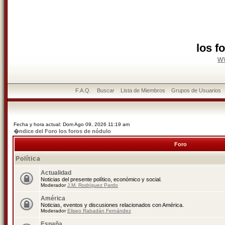
los f
w
F.A.Q.
Buscar
Lista de Miembros
Grupos de Usuarios
Fecha y hora actual: Dom Ago 09, 2026 11:19 am
�ndice del Foro los foros de nódulo
Foro
Política
Actualidad
Noticias del presente político, económico y social.
Moderador
J.M. Rodríguez Pardo
América
Noticias, eventos y discusiones relacionados con América.
Moderador
Eliseo Rabadán Fernández
España