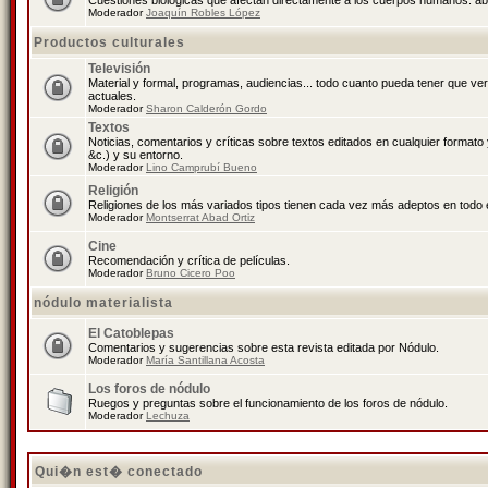
Cuestiones biológicas que afectan directamente a los cuerpos humanos: abo
Moderador
Joaquín Robles López
Productos culturales
Televisión
Material y formal, programas, audiencias... todo cuanto pueda tener que ve
actuales.
Moderador
Sharon Calderón Gordo
Textos
Noticias, comentarios y críticas sobre textos editados en cualquier formato y
&c.) y su entorno.
Moderador
Lino Camprubí Bueno
Religión
Religiones de los más variados tipos tienen cada vez más adeptos en todo 
Moderador
Montserrat Abad Ortiz
Cine
Recomendación y crítica de películas.
Moderador
Bruno Cicero Poo
nódulo materialista
El Catoblepas
Comentarios y sugerencias sobre esta revista editada por Nódulo.
Moderador
María Santillana Acosta
Los foros de nódulo
Ruegos y preguntas sobre el funcionamiento de los foros de nódulo.
Moderador
Lechuza
Qui�n est� conectado