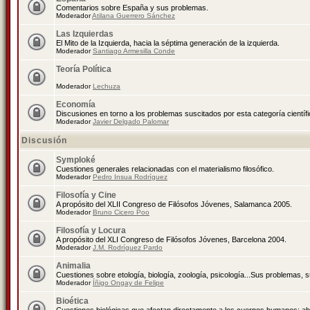
Comentarios sobre España y sus problemas.
Moderador
Atilana Guerrero Sánchez
Las Izquierdas
El Mito de la Izquierda, hacia la séptima generación de la izquierda.
Moderador
Santiago Armesilla Conde
Teoría Política
Moderador
Lechuza
Economía
Discusiones en torno a los problemas suscitados por esta categoría científ
Moderador
Javier Delgado Palomar
Discusión
Symploké
Cuestiones generales relacionadas con el materialismo filosófico.
Moderador
Pedro Insua Rodríguez
Filosofía y Cine
A propósito del XLII Congreso de Filósofos Jóvenes, Salamanca 2005.
Moderador
Bruno Cicero Poo
Filosofía y Locura
A propósito del XLI Congreso de Filósofos Jóvenes, Barcelona 2004.
Moderador
J.M. Rodríguez Pardo
Animalia
Cuestiones sobre etología, biología, zoología, psicología...Sus problemas, 
Moderador
Íñigo Ongay de Felipe
Bioética