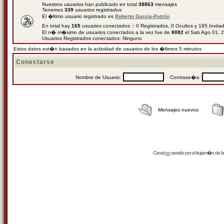
Nuestros usuarios han publicado en total
38863
mensajes
Tenemos
339
usuarios registrados
El �ltimo usuario registrado es
Roberto García-Patrón
En total hay
165
usuarios conectados :: 0 Registrados, 0 Ocultos y 165 Invit
El n� m�ximo de usuarios conectados a la vez fue de
8082
el Sab Ago 01, 
Usuarios Registrados conectados: Ninguno
Estos datos est�n basados en la actividad de usuarios de los �ltimos 5 minutos
Conectarse
Nombre de Usuario:
Contrase�a:
Mensajes nuevos
Canal
rss
servido por el
trujam�n
de la