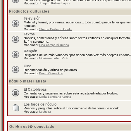
Cuestiones biológicas que afectan directamente a los cuerpos humanos: abo
Moderador
Joaquín Robles López
Productos culturales
Televisión
Material y formal, programas, audiencias... todo cuanto pueda tener que ve
actuales.
Moderador
Sharon Calderón Gordo
Textos
Noticias, comentarios y críticas sobre textos editados en cualquier formato y
&c.) y su entorno.
Moderador
Lino Camprubí Bueno
Religión
Religiones de los más variados tipos tienen cada vez más adeptos en todo 
Moderador
Montserrat Abad Ortiz
Cine
Recomendación y crítica de películas.
Moderador
Bruno Cicero Poo
nódulo materialista
El Catoblepas
Comentarios y sugerencias sobre esta revista editada por Nódulo.
Moderador
María Santillana Acosta
Los foros de nódulo
Ruegos y preguntas sobre el funcionamiento de los foros de nódulo.
Moderador
Lechuza
Qui�n est� conectado