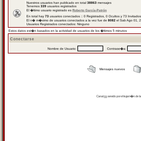
Nuestros usuarios han publicado en total
38863
mensajes
Tenemos
339
usuarios registrados
El �ltimo usuario registrado es
Roberto García-Patrón
En total hay
73
usuarios conectados :: 0 Registrados, 0 Ocultos y 73 Invitado
El n� m�ximo de usuarios conectados a la vez fue de
8082
el Sab Ago 01, 
Usuarios Registrados conectados: Ninguno
Estos datos est�n basados en la actividad de usuarios de los �ltimos 5 minutos
Conectarse
Nombre de Usuario:
Contrase�a:
Mensajes nuevos
Canal
rss
servido por el
trujam�n
de la