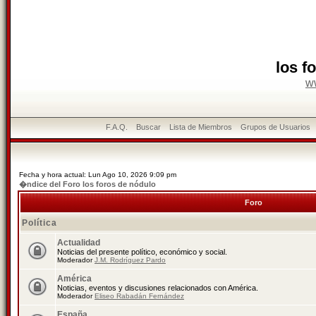
los f
w
F.A.Q.
Buscar
Lista de Miembros
Grupos de Usuarios
Fecha y hora actual: Lun Ago 10, 2026 9:09 pm
�ndice del Foro los foros de nódulo
Foro
Política
Actualidad
Noticias del presente político, económico y social.
Moderador
J.M. Rodríguez Pardo
América
Noticias, eventos y discusiones relacionados con América.
Moderador
Eliseo Rabadán Fernández
España