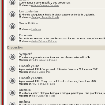
Comentarios sobre España y sus problemas.
Moderador
Atilana Guerrero Sánchez
Las Izquierdas
El Mito de la Izquierda, hacia la séptima generación de la izquierda.
Moderador
Santiago Armesilla Conde
Teoría Política
Moderador
Lechuza
Economía
Discusiones en torno a los problemas suscitados por esta categoría científ
Moderador
Javier Delgado Palomar
Discusión
Symploké
Cuestiones generales relacionadas con el materialismo filosófico.
Moderador
Pedro Insua Rodríguez
Filosofía y Cine
A propósito del XLII Congreso de Filósofos Jóvenes, Salamanca 2005.
Moderador
Bruno Cicero Poo
Filosofía y Locura
A propósito del XLI Congreso de Filósofos Jóvenes, Barcelona 2004.
Moderador
J.M. Rodríguez Pardo
Animalia
Cuestiones sobre etología, biología, zoología, psicología...Sus problemas, 
Moderador
Íñigo Ongay de Felipe
Bioética